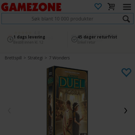
4.8
Sikker betaling
1 dags levering
45 dager returfrist
2 300+ anmeldelser på
med Svea
Bestill innen kl. 12
Enkel retur
Google
Brettspill
>
Strategi
>
7 Wonders