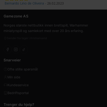
Bernardo Lino de Oliveira
26.02.2023
Gamezone AS
Norges største nettbutikk innen brettspill, Warhammer
miniatyrspill og samlekort med over 20 års erfaring.
Sender fra lager i Kristiansand
Snarveier
Ofte stilte spørsmål
Min side
Kundeservice
Bedriftsportal
Trenger du hjelp?