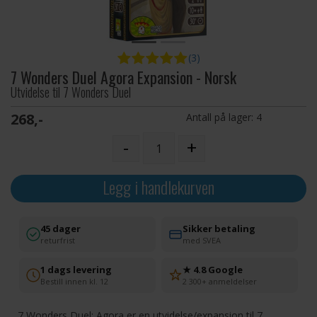
(3)
7 Wonders Duel Agora Expansion - Norsk
Utvidelse til 7 Wonders Duel
268,-
Antall på lager:
4
-
+
Legg i handlekurven
45 dager
Sikker betaling
returfrist
med SVEA
1 dags levering
★ 4.8 Google
Bestill innen kl. 12
2 300+ anmeldelser
7 Wonders Duel: Agora er en utvidelse/expansion til 7