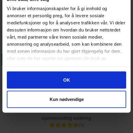
Vi bruker informasjonskapsler for å gi innhold og
annonser et personlig preg, for å levere sosiale
mediefunksjoner og for å analysere trafikken vår. Vi deler
dessuten informasjon om hvordan du bruker nettstedet
vårt, med partnerne våre innen sosiale medier,
annonsering og analysearbeid, som kan kombinere den
med annen informasjon du har gjort tilgjengelig for dem,
Legg i handlekurven
eller som de har samlet inn gjennom din bruk av
tjenestene deres.
7 Wonders Duel Pantheon
Expansion Norsk
Googles retningslinjer for personvern
OK
Ventes inn
127,-
15.08.2026
Kun nødvendige
Kundeanmeldelser
Gjennomsnittlig vurdering:
(3)