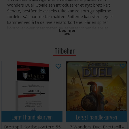
Wonders Duel. Utvidelsen introduserer et nytt brett kalt
Senate, bestående av seks ulike kamre som gir spillerne
fordeler så snart de tar makten. Spillerne kan sikre seg et
kammer ved å ta de nye senatorkortene. Får en spiller
kontroller over majoriteten av senatet vinner de spillet
Les mer
umiddelbart!
Antall spillere: 2
Tilbehør
Alder: 10+
Spilletid: 30 minutter
Språk: Norsk
Tips: Vi anbefaler kortbeskyttere for å øke levetiden
på kortene i dette spillet. Passende kortbeskyttere
finner du
her
(19 kort) og
her
(13 kort).
Legg i handlekurven
Legg i handlekurven
Brettspill Kortbeskyttere 55
7 Wonders Duel Brettspill -