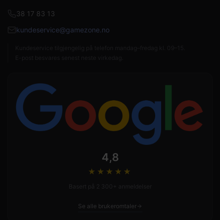
38 17 83 13
kundeservice@gamezone.no
Kundeservice tilgjengelig på telefon mandag–fredag kl. 09–15.
E-post besvares senest neste virkedag.
4,8
★★★★
★
Basert på 2 300+ anmeldelser
Se alle brukeromtaler