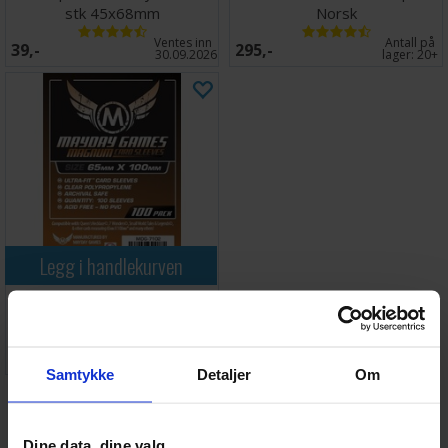
stk 45x68mm
Norsk
Ventes inn
Antall på
39,-
295,-
30.09.2026
lager:
20+
Legg i handlekurven
Brettspill Kortbeskyttere
100stk 65x100
Antall på
99,-
lager:
20+
Samtykke
Detaljer
Om
Vi anbefaler også
Dine data, dine valg