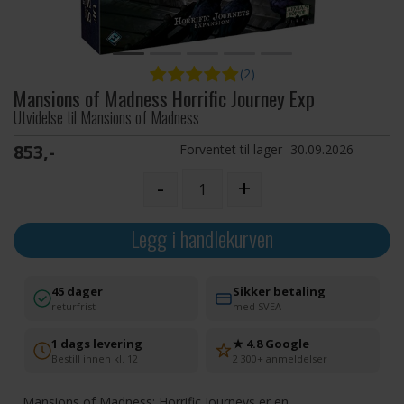
(2)
Mansions of Madness Horrific Journey Exp
Utvidelse til Mansions of Madness
853,-
Forventet til lager
30.09.2026
-
+
Legg i handlekurven
45 dager
Sikker betaling
returfrist
med SVEA
1 dags levering
★ 4.8 Google
Bestill innen kl. 12
2 300+ anmeldelser
Mansions of Madness: Horrific Journeys er en