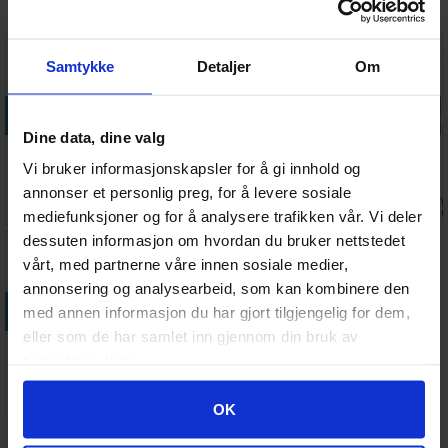
Samtykke
Detaljer
Om
Legg i handlekurven
Legg i handlekurven
Legg i handlekurven
Legg i handle
Dine data, dine valg
Mansions of
Mansions of
Mansions of
Mansions of
Vi bruker informasjonskapsler for å gi innhold og
Madness
Madness Path
Madness
Madness
Streets of
of the
Beyond the
Sanctum of
annonser et personlig preg, for å levere sosiale
Ventes inn
Antall på
Ventes inn
Ventes inn
777,-
853,-
388,-
448,-
Arkham
Serpent
Threshold
Twilight
30.09.2026
lager:
1
30.09.2026
30.09.202
mediefunksjoner og for å analysere trafikken vår. Vi deler
dessuten informasjon om hvordan du bruker nettstedet
vårt, med partnerne våre innen sosiale medier,
annonsering og analysearbeid, som kan kombinere den
Legg i handlekurven
med annen informasjon du har gjort tilgjengelig for dem,
eller som de har samlet inn gjennom din bruk av
Mansions of
tjenestene deres.
Madness Dice
Pack
Ventes inn
99,-
Googles retningslinjer for personvern
30.09.2026
OK