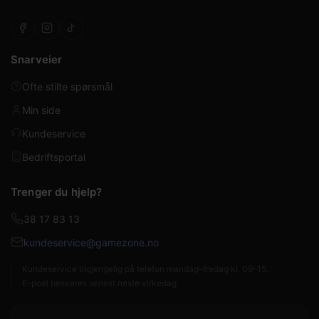
Snarveier
Ofte stilte spørsmål
Min side
Kundeservice
Bedriftsportal
Trenger du hjelp?
38 17 83 13
kundeservice@gamezone.no
Kundeservice tilgjengelig på telefon mandag–fredag kl. 09–15.
E-post besvares senest neste virkedag.