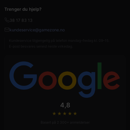
Trenger du hjelp?
38 17 83 13
kundeservice@gamezone.no
Kundeservice tilgjengelig på telefon mandag–fredag kl. 09–15.
E-post besvares senest neste virkedag.
4,8
★★★★
★
Basert på 2 300+ anmeldelser