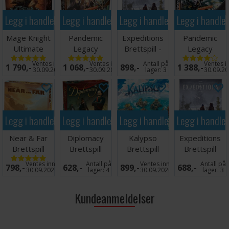
Legg i handlekurven
Legg i handlekurven
Legg i handlekurven
Legg i handle
Mage Knight
Pandemic
Expeditions
Pandemic
Ultimate
Legacy
Brettspill -
Legacy
Edition
Season 0
Ironclad Ed
Season 2
Ventes inn
Ventes inn
Antall på
Ventes i
1 790,-
1 068,-
898,-
1 388,-
Brettspill
Brettspill
Black Brettspil
30.09.2026
30.09.2026
lager:
3
30.09.2
Legg i handlekurven
Legg i handlekurven
Legg i handlekurven
Legg i handle
Near & Far
Diplomacy
Kalypso
Expeditions
Brettspill
Brettspill
Brettspill
Brettspill
Ventes inn
Antall på
Ventes inn
Antall på
798,-
628,-
899,-
688,-
30.09.2026
lager:
4
30.09.2026
lager:
3
Kundeanmeldelser