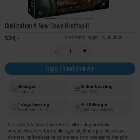
Civilization A New Dawn Brettspill
524,-
Forventet til lager
15.08.2026
-
+
Legg i handlekurven
45 dager
Sikker betaling
returfrist
med SVEA
1 dags levering
★ 4.8 Google
Bestill innen kl. 12
2 300+ anmeldelser
Civilization A New Dawn Brettspill lar deg omskrive
verdenshistorien, forme din egen skjebne og ta plass blant
de mest innflytelsesrike personene som noensinne har gått