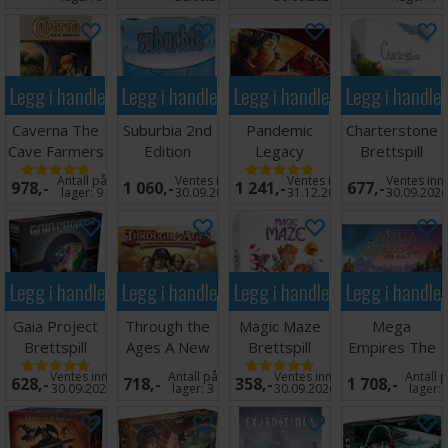
Legg i handlekurven
Legg i handlekurven
Legg i handlekurven
Legg i handle
Caverna The
Suburbia 2nd
Pandemic
Charterstone
Cave Farmers
Edition
Legacy
Brettspill
Brettspill
Brettspill
Season 1 Red
Antall på
Ventes inn
Ventes inn
Ventes inn
978,-
1 060,-
1 241,-
677,-
Brettspill
lager:
9
30.09.2026
31.12.2026
30.09.202
Legg i handlekurven
Legg i handlekurven
Legg i handlekurven
Legg i handle
Gaia Project
Through the
Magic Maze
Mega
Brettspill
Ages A New
Brettspill
Empires The
Story
East Brettspill
Ventes inn
Antall på
Ventes inn
Antall 
628,-
718,-
358,-
1 708,-
Brettspill
30.09.2026
lager:
3
30.09.2026
lager: