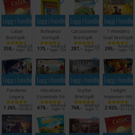
Språk: Engelsk
Tips: Vi anbefaler kortbeskyttere for å øke levetiden
Legg i handlekurven
Legg i handlekurven
Legg i handlekurven
Legg i handle
på kortene i dette spillet. Passende kortbeskyttere
finner du
her
(80 kort),
her
(61 kort) og
her
(8 kort).
Catan
Bohnanza
Carcassonne
7 Wonders
Brettspill -
Kortspill
Brettspill -
Duel Brettspill
Grunnspill
(Norsk)
Norsk
- Norsk
Antall på
Antall på
Antall på
Antall på
358,-
175,-
287,-
295,-
lager:
20+
lager:
20+
lager:
17
lager:
19
Legg i handlekurven
Legg i handlekurven
Legg i handlekurven
Legg i handle
Pandemic
Viticulture
Scythe
Twilight
Legacy
Essentials Ed
Brettspill
Imperium 4th
Season 1 Blue
Brettspill
Edition
Ventes inn
Antall på
Antall på
Ventes i
1 265,-
678,-
768,-
2 023,-
Brettspill
Brettspill
26.08.2026
lager:
4
lager:
5
31.12.2