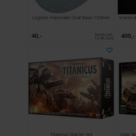
Legions Imperialis Oval Base 105mm
Warlord
40,-
400,-
Ventes inn
12.08.2026
Titanicus Starter Set
Solar A