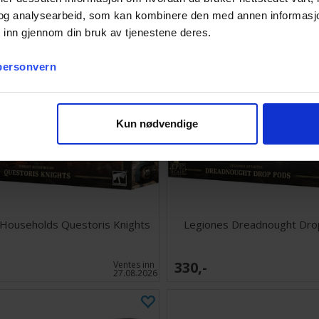
og analysearbeid, som kan kombinere den med annen informasjon d
 inn gjennom din bruk av tjenestene deres.
 personvern
Kun nødvendige
 Households Questoris Knights
Legiones Dreadnought Dro
330,-
Ventes inn
27.08.2026