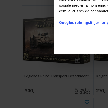
sosiale medier, annonsering 
dem, eller som de har samlet
Googles retningslinjer for
Legiones Rhino Transport Detachment
Knight
300,-
270,-
Ventes inn
27.08.2026