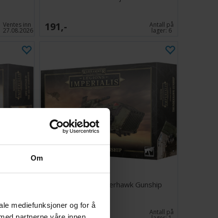
191,-
Ventes inn
Antall på
27.08.2026
lager:
6
Om
perialis
Legiones Thunderhawk Gunship
iale mediefunksjoner og for å
300,-
Ventes inn
Antall på
 med partnerne våre innen
19.08.2026
lager:
1