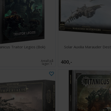
tanicus Traitor Legios (Bok)
Solar Auxilia Marauder Des
400,-
Antall på
lager:
1