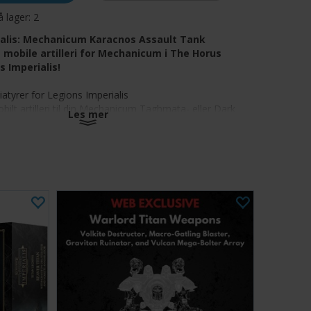
å lager:
2
ialis: Mechanicum Karacnos Assault Tank
e mobile artilleri for Mechanicum i The Horus
s Imperialis!
iatyrer for Legions Imperialis
obilt artilleri til din Mechanicum Taghmata- eller Dark
Les mer
um-hær
yttede og lett manøvrerbare våpenplattformer
 infanteri som har gravd seg ned med bestrålte
erbatterier
variant av Triaros Armoured Conveyor, men med
 erstattet av et lager med radiologiske bombekastere.
åser som kan målrettes uavhengig av hverandre,
os som en mobil artilleriplattform som kan nærme seg
je og tåle sjokkangrep for å levere sin dødelige last.
t i flere deler bygger fire Karacnos-angrepstanker,
rtilleri for Mechanicum- eller Dark Mechanicum-hærene
llierte i Legiones Astartes- eller Solar Auxilia-hærene