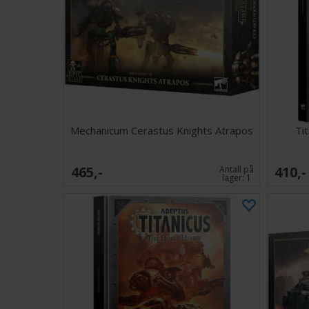
Mechanicum Cerastus Knights Atrapos
Ti
465,-
410,-
Antall på
lager:
1