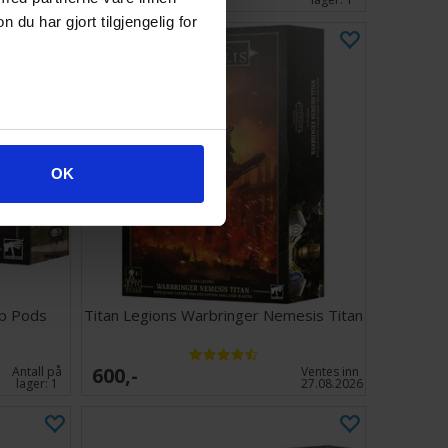
u har gjort tilgjengelig for
OK
p Pods
Titan Legions Warbringer Nemesis Titan
600,-
Antall på
Ventes inn
lager:
1
27.08.2026