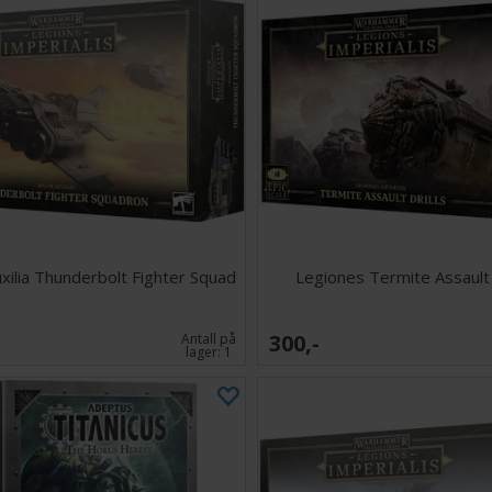
uxilia Thunderbolt Fighter Squad
Legiones Termite Assault 
300,-
Antall på
lager:
1