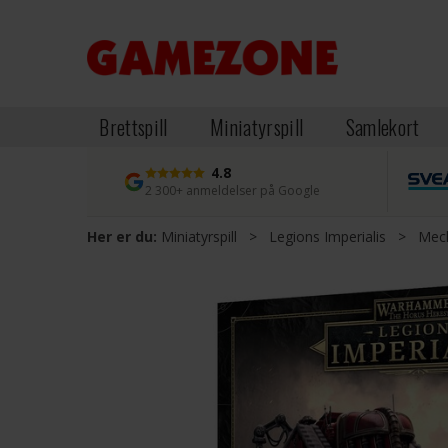
Brettspill
Miniatyrspill
Samlekort
4.8
2 300+ anmeldelser på Google
Her er du:
Miniatyrspill
>
Legions Imperialis
>
Mec