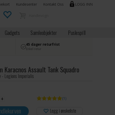
vekort
Kundesenter
Kontakt Oss
LOGG INN
Gadgets
Samleobjekter
Puslespill
45 dager returfrist
Enkel retur
 Karacnos Assault Tank Squadro
 - Legions Imperialis
+
(1)
ndlekurven
Legg i ønskeliste