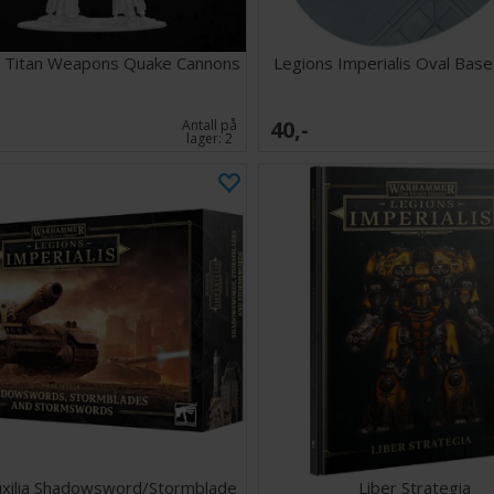
 Titan Weapons Quake Cannons
Legions Imperialis Oval Ba
40,-
Antall på
lager:
2
uxilia Shadowsword/Stormblade
Liber Strategia