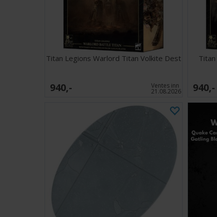
Titan Legions Warlord Titan Volkite Dest
Titan
940,-
940,-
Ventes inn
21.08.2026