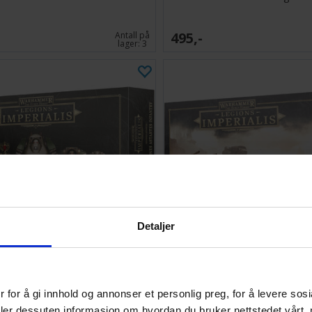
495,-
Antall på
lager:
3
Detaljer
egiones Astartes Infantry
The Horus Heresy Legions Im
 for å gi innhold og annonser et personlig preg, for å levere sos
1 208,-
Ventes inn
deler dessuten informasjon om hvordan du bruker nettstedet vårt,
27.08.2026