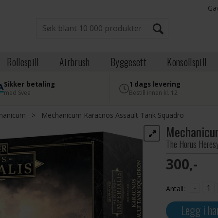
Ga
Rollespill
Airbrush
Byggesett
Konsollspill
Sikker betaling
1 dags levering
med Svea
Bestill innen kl. 12
hanicum
>
Mechanicum Karacnos Assault Tank Squadro
Mechanicum
The Horus Heresy
300,-
-
Antall:
Legg i ha