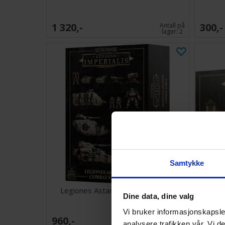
1 320,-
300,-
Antall på
lager:
2
Samtykke
Legiones Astartes Combat Force
L
Dine data, dine valg
Vi bruker informasjonskapsler
960,-
300,-
Antall på
analysere trafikken vår. Vi 
lager:
5