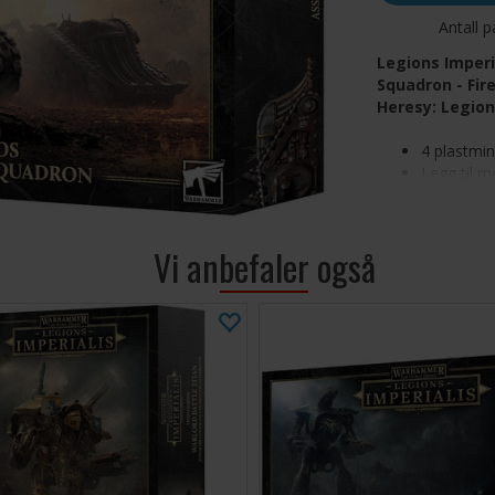
Antall p
Legions Imper
Squadron - Fir
Heresy: Legion
4 plastmin
Legg til m
Mechanic
Godt besk
Desimerer
Vi anbefaler også
bombekast
Karacnos er en 
transportrommet
Sammen med lynl
fungerer Karacn
fiendens kamplin
Dette plastsette
kraftig mobilt a
dine, eller som a