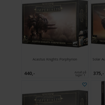
Acastus Knights Porphyrion
Solar A
440,-
375,-
Antall på
lager:
1