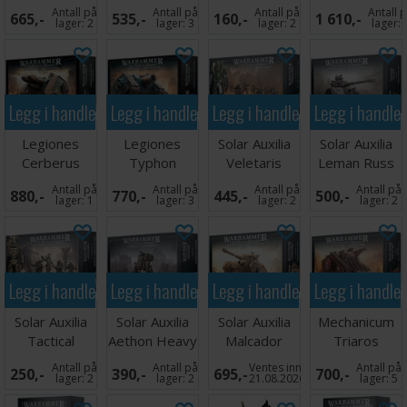
Venator Tank
Predator
Reference
Cerastus
Antall på
Antall på
Antall på
Antall 
665,-
535,-
160,-
1 610,-
Hunter
Battle Tank
Cards
Knight Lancer
lager:
2
lager:
3
lager:
2
lager:
Legg i handlekurven
Legg i handlekurven
Legg i handlekurven
Legg i handle
Legiones
Legiones
Solar Auxilia
Solar Auxilia
Cerberus
Typhon
Veletaris
Leman Russ
Heavy Tank
Heavy Siege
Storm Section
Strike Tank
Antall på
Antall på
Antall på
Antall på
880,-
770,-
445,-
500,-
Destroyer
Tank
lager:
1
lager:
3
lager:
2
lager:
2
Legg i handlekurven
Legg i handlekurven
Legg i handlekurven
Legg i handle
Solar Auxilia
Solar Auxilia
Solar Auxilia
Mechanicum
Tactical
Aethon Heavy
Malcador
Triaros
Command
Sentinel
Heavy Tank
Armoured
Antall på
Antall på
Ventes inn
Antall på
250,-
390,-
695,-
700,-
Section
Conveyor
lager:
2
lager:
2
21.08.2026
lager:
5