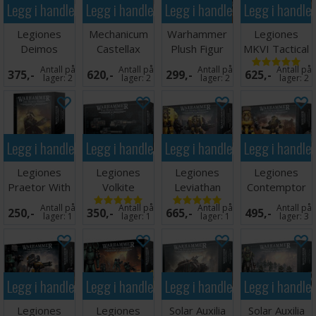
Legg i handlekurven
Legg i handlekurven
Legg i handlekurven
Legg i handle
Legiones
Mechanicum
Warhammer
Legiones
Deimos
Castellax
Plush Figur
MKVI Tactical
Pattern Rhino
Battle-
Gnasha-Squig
Squad
Antall på
Antall på
Antall på
Antall på
375,-
620,-
299,-
625,-
automata Ma
lager:
2
lager:
2
lager:
2
lager:
2
Legg i handlekurven
Legg i handlekurven
Legg i handlekurven
Legg i handle
Legiones
Legiones
Legiones
Legiones
Praetor With
Volkite
Leviathan
Contemptor
Power Axe
Culverins &
Dreadnought
Dreadnought
Antall på
Antall på
Antall på
Antall på
250,-
350,-
665,-
495,-
Lascannons
+ Ranged
lager:
1
lager:
1
lager:
1
lager:
3
Legg i handlekurven
Legg i handlekurven
Legg i handlekurven
Legg i handle
Legiones
Legiones
Solar Auxilia
Solar Auxilia