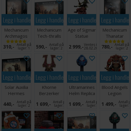
Legg i handlekurven
Legg i handlekurven
Legg i handlekurven
Legg i handle
Mechanicum
Mechanicum
Age of Sigmar
Mechanicum
Archmagos
Tech-thralls
Statue
Thanatar
Prime
Covenant
Boingrot
Cavas Siege-
Antall på
Antall på
Ventes inn
Antall på
310,-
590,-
2 999,-
780,-
Bounder
automata
lager:
1
lager:
2
28.02.2027
lager:
2
Legg i handlekurven
Legg i handlekurven
Legg i handlekurven
Legg i handle
Solar Auxilia
Khorne
Ultramarines
Blood Angels
Hermes
Berzerker
Helm Replica
Legion
Sentinel
Helm Replica
12cm
Praetor
Antall på
Antall på
Antall på
Antall 
440,-
1 699,-
1 699,-
1 499,-
Squadron
20cm
Paragon
lager:
2
lager:
1
lager:
1
lager: