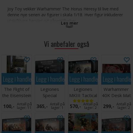
Joy Toy vekker Warhammer The Horus Heresy til live med
denne nye serien av figurer i skala 1/18. Hver figur inkluderer
utskiftbare hender og våpentilbehør.
Les mer
Produktfunksjoner:
12 cm høy
Vi anbefaler også
1/18 skala
Laget av plast
Basert på Warhammer The Horus Heresy
Svært detaljert
Fullt artikulert
Legg i handlekurven
Legg i handlekurven
Legg i handlekurven
Legg i handle
The Flight of
Legiones
Legiones
Warhammer
the Eisenstein
Special
MKIII Tactical
40K Desk Mat
(Paperback)
Weapons
Squad
Galaxy
Antall på
Antall på
Antall på
Antall på
100,-
365,-
570,-
299,-
Upgrade Set
lager:
11
lager:
1
lager:
2
lager:
2