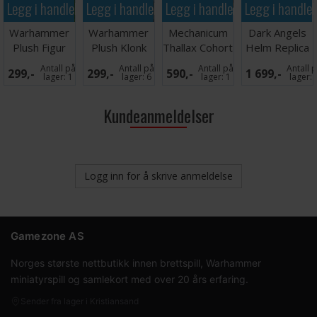
Legg i handlekurven
Legg i handlekurven
Legg i handlekurven
Legg i handle
Warhammer
Warhammer
Mechanicum
Dark Angels
Plush Figur
Plush Klonk
Thallax Cohort
Helm Replica
Blood Bowl
Rockbrow
12cm
Antall på
Antall på
Antall på
Antall 
299,-
299,-
590,-
1 699,-
Ball
Squig
lager:
1
lager:
6
lager:
1
lager:
Kundeanmeldelser
Logg inn for å skrive anmeldelse
Gamezone AS
Norges største nettbutikk innen brettspill, Warhammer
miniatyrspill og samlekort med over 20 års erfaring.
Sender fra lager i Kristiansand