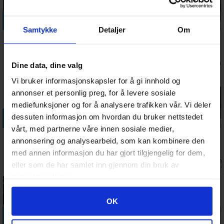
Legg i handlekurven
Legg i handlekurven
Legg i handlekurven
Legg i handle
Samtykke
Detaljer
Om
Legiones
Legiones Sky
Knight
Legiones
Land Raider
Hunter
Houses
Vindicator
Proteus
Squadron
Cerastus
Siege Tank
Antall på
Antall på
Ventes inn
Antall på
Dine data, dine valg
695,-
535,-
1 610,-
535,-
Knight
lager:
3
lager:
2
19.08.2026
lager:
4
Acheron
Vi bruker informasjonskapsler for å gi innhold og
annonser et personlig preg, for å levere sosiale
mediefunksjoner og for å analysere trafikken vår. Vi deler
Legg i handlekurven
Legg i handlekurven
Legg i handlekurven
Legg i handle
dessuten informasjon om hvordan du bruker nettstedet
vårt, med partnerne våre innen sosiale medier,
Knight
Legiones
Solar Auxilia
Solar Auxilia
annonsering og analysearbeid, som kan kombinere den
Houses
Astartes
Basilisk/Medusa
Leman Russ
med annen informasjon du har gjort tilgjengelig for dem,
Cerastus
MKIII
Assault Tank
Antall på
Antall på
Ventes inn
Ventes inn
1 515,-
400,-
500,-
500,-
eller som de har samlet inn gjennom din bruk av
Knight
Command
lager:
2
lager:
2
27.08.2026
21.08.202
tjenestene deres.
Castigator
Squad
Googles retningslinjer for personvern
OK
Legg i handlekurven
Legg i handlekurven
Legg i handlekurven
Legg i handle