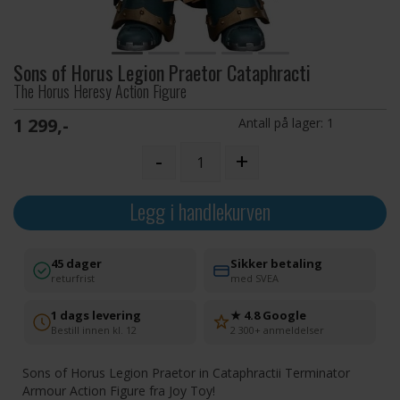
Sons of Horus Legion Praetor Cataphracti
The Horus Heresy Action Figure
1 299,-
Antall på lager:
1
-
+
Legg i handlekurven
45 dager
Sikker betaling
returfrist
med SVEA
1 dags levering
★ 4.8 Google
Bestill innen kl. 12
2 300+ anmeldelser
Sons of Horus Legion Praetor in Cataphractii Terminator
Armour Action Figure fra Joy Toy!