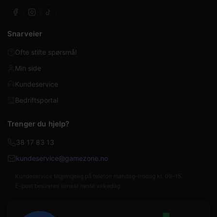
Snarveier
Ofte stilte spørsmål
Min side
Kundeservice
Bedriftsportal
Trenger du hjelp?
38 17 83 13
kundeservice@gamezone.no
Kundeservice tilgjengelig på telefon mandag–fredag kl. 09–15.
E-post besvares senest neste virkedag.