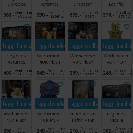
Deredeo
Astartes
Dracosan
Lasrifle
Dreadnought
MKVI Assault
Armoured
Section
Ventes inn
Antall på
Antall på
Antall på
665,-
530,-
695,-
570,-
Anvilus
Squad
Transpo
19.08.2026
lager:
2
lager:
4
lager:
2
Legg i handlekurven
Legg i handlekurven
Legg i handlekurven
Legg i handle
Legiones
Warhammer
Warhammer
Warhammer
Astartes
40K Plush
40K Plush
40K POP
MKVI
Cheeky
Figur Necron
Figur Ork Nob
Ventes inn
Ventes inn
Antall på
Ventes inn
400,-
349,-
299,-
249,-
Command
Nurgling
Scarab
19.08.2026
27.08.2026
lager:
1
31.08.202
Squad
Legg i handlekurven
Legg i handlekurven
Legg i handlekurven
Legg i handle
Warhammer
Warhammer
Imperial Fists
Legiones
40K Plush
40K POP
Fafnir Rann
Missile
Figur Sassy
Figur
Launchers/Hea
Antall på
Ventes inn
Ventes inn
Ventes inn
299,-
249,-
210,-
365,-
Nurgling
Ultramarines
Bolters
lager:
4
31.08.2026
31.08.2026
27.08.202