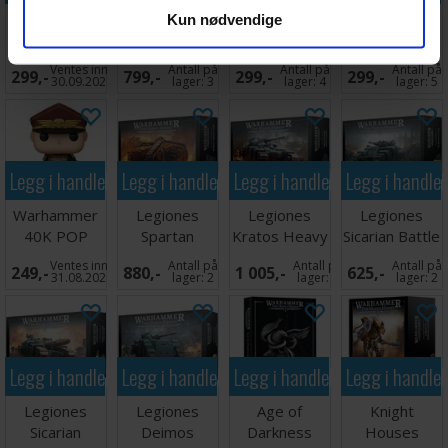
Warhammer
Warhammer
Warhammer
Warhammer
Kun nødvendige
40K Plush
40K Plush
Plush Figur
40K Plush
Figur Ripper
Figur Goff Ork
Balthas Gryph
Figur Watcher
Ventes inn
Antall på
Antall på
Antall på
299,-
799,-
299,-
299,-
Boy
Houn
Dark
30.09.2026
lager:
3
lager:
4
lager:
5
Legg i handlekurven
Legg i handlekurven
Legg i handlekurven
Legg i handle
Warhammer
Legiones
Legiones
Legiones
40K POP
Spartan
Kratos Heavy
Sicarian Battle
Figur
Assault Tank
Assault Tank
Tank
Ventes inn
Antall på
Antall på
Antall på
249,-
880,-
1 005,-
625,-
Commisar
31.08.2026
lager:
2
lager:
2
lager:
2
Legg i handlekurven
Legg i handlekurven
Legg i handlekurven
Legg i handle
Legiones
Legiones
Age of
Knight
Sicarian
Deimos
Darkness
Houses