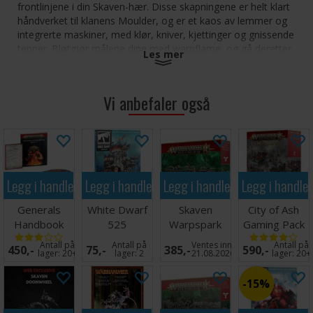
frontlinjene i din Skaven-hær. Disse skapningene er helt klart
håndverket til klanens Moulder, og er et kaos av lemmer og
integrerte maskiner, med klør, kniver, kjettinger og gnissende
tenner. Bløtgjør målene dine med warpflame, og gå deretter
Les mer
tett innpå for å fullføre jobben i et blodig vanvidd. Disse
skapningene er utrolig vanskelige å drepe, og de vil garantert
sette en stopper for motstanderens planer.
Vi anbefaler også
Dette settet inneholder 16 plastkomponenter og 1x Citadel
90mm Round Base. Denne push-fit-miniatyren kan settes
sammen uten lim, og leveres umalt.
Legg i handlekurven
Legg i handlekurven
Legg i handlekurven
Legg i handle
Generals
White Dwarf
Skaven
City of Ash
Handbook
525
Warpspark
Gaming Pack
2026-27
Weapon
Antall på
Antall på
Ventes inn
Antall på
450,-
75,-
385,-
590,-
Battery
lager:
20+
lager:
2
21.08.2026
lager:
20+
15%