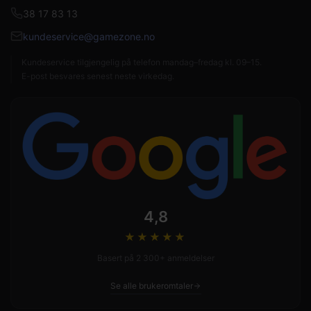
38 17 83 13
kundeservice@gamezone.no
Kundeservice tilgjengelig på telefon mandag–fredag kl. 09–15.
E-post besvares senest neste virkedag.
4,8
★★★★
★
Basert på 2 300+ anmeldelser
Se alle brukeromtaler