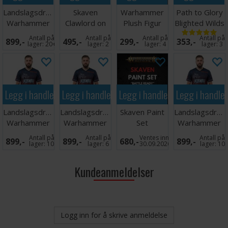
Landslagsdrakt
Skaven
Warhammer
Path to Glory
Warhammer
Clawlord on
Plush Figur
Blighted Wilds
2026 Norge
Gnaw-beast
Skaven
Antall på
Antall på
Antall på
Antall på
899,-
495,-
299,-
353,-
XL
Deathmaster
lager:
20+
lager:
2
lager:
4
lager:
3
Legg i handlekurven
Legg i handlekurven
Legg i handlekurven
Legg i handle
Landslagsdrakt
Landslagsdrakt
Skaven Paint
Landslagsdrakt
Warhammer
Warhammer
Set
Warhammer
2026 Norge L
2026 Norge
2026 Norge
Antall på
Antall på
Ventes inn
Antall på
899,-
899,-
680,-
899,-
M
XXL
lager:
10
lager:
6
30.09.2026
lager:
10
Kundeanmeldelser
Logg inn for å skrive anmeldelse