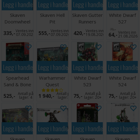
Legg i handlekurven
Legg i handlekurven
Legg i handlekurven
Legg i handle
Skaven
Skaven Hell
Skaven Gutter
White Dwarf
Doomwheel
Pit
Runners
527
Abomination
75,-
Ventes inn
Ventes inn
Ventes inn
335,-
555,-
420,-
Ventes inn
64,-
07.09.2026
07.09.2026
19.08.2026
21.08.2026
Legg i handlekurven
Legg i handlekurven
Legg i handlekurven
Legg i handle
Spearhead
Warhammer
White Dwarf
White Dwarf
Sand & Bone
Quest
523
524
Gaming Pack
Darkwater
Antall på
Antall på
Antall på
Antall på
525,-
1 940,-
75,-
75,-
lager:
4
lager:
5
lager:
20+
lager:
20+
Legg i handlekurven
Legg i handlekurven
Legg i handlekurven
Legg i handle
Skaven
Skaven
Skaven
Skaven