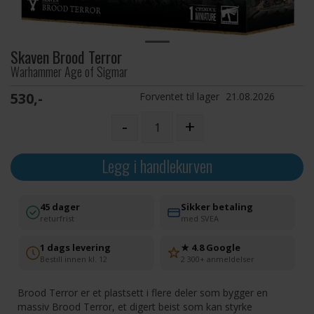
Skaven Brood Terror
Warhammer Age of Sigmar
530,-
Forventet til lager
21.08.2026
-
+
Legg i handlekurven
45 dager
Sikker betaling
returfrist
med SVEA
1 dags levering
★ 4.8 Google
Bestill innen kl. 12
2 300+ anmeldelser
Brood Terror er et plastsett i flere deler som bygger en
massiv Brood Terror, et digert beist som kan styrke