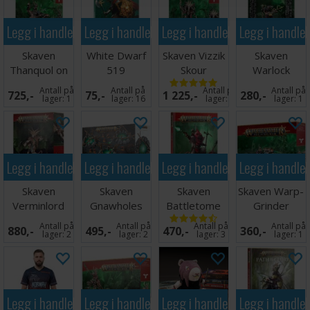
Legg i handlekurven
Legg i handlekurven
Legg i handlekurven
Legg i handle
Skaven
White Dwarf
Skaven Vizzik
Skaven
Thanquol on
519
Skour
Warlock
Boneripper
Galvaneer
Antall på
Antall på
Antall på
Antall på
725,-
75,-
1 225,-
280,-
lager:
1
lager:
16
lager:
1
lager:
1
Legg i handlekurven
Legg i handlekurven
Legg i handlekurven
Legg i handle
Skaven
Skaven
Skaven
Skaven Warp-
Verminlord
Gnawholes
Battletome
Grinder
Corruptor
Antall på
Antall på
Antall på
Antall på
880,-
495,-
470,-
360,-
lager:
2
lager:
2
lager:
3
lager:
1
Legg i handlekurven
Legg i handlekurven
Legg i handlekurven
Legg i handle