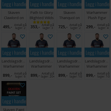
Legg i handlekurven
Legg i handlekurven
Legg i handlekurven
Legg i handle
Skaven
Path to Glory
Skaven
Warhammer
Clawlord on
Blighted Wilds
Thanquol on
Plush Figur
Gnaw-beast
Boneripper
Skaven
Antall på
Antall på
Antall på
Antall på
495,-
353,-
725,-
299,-
Deathmaster
lager:
2
lager:
3
lager:
2
lager:
4
Legg i handlekurven
Legg i handlekurven
Legg i handlekurven
Legg i handle
Landslagsdrakt
Landslagsdrakt
Landslagsdrakt
Landslagsdrakt
Warhammer
Warhammer
Warhammer
Warhammer
2026 Norge
2026 Norge
2026 Norge
2026 Norge L
Antall på
Antall på
Antall på
Antall på
899,-
899,-
899,-
899,-
M
XL
XXL
lager:
6
lager:
20+
lager:
10
lager:
10
Legg i handlekurven
Skaven Paint