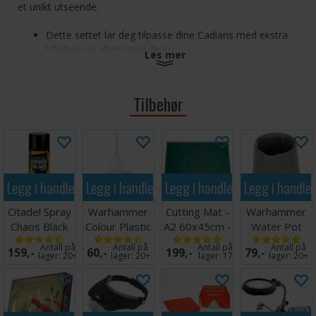
et unikt utseende.
Dette settet lar deg tilpasse dine Cadians med ekstra
tilbehør og alternative deler
Les mer
Inkludert er 25 hoder, massevis av våpen, en Rogal
Dorn tankoffiser og mye mer!
Det er kompatibelt med Cadian-sett i plast, som Shock
Tilbehør
Troops og Command Squads, slik at du kan tilpasse
hæren din til å passe dine behov og preferanser
Settet består av 87 komponenter, og er designet å passe
med andre Astra Militarum-sett solgt separat. Delene
Legg i handlekurven
Legg i handlekurven
Legg i handlekurven
Legg i handle
kommer umalt og krever montering.
Citadel Spray
Warhammer
Cutting Mat -
Warhammer
Chaos Black
Colour Plastic
A2 60x45cm -
Water Pot
Glue 15ml
Grønn
Antall på
Antall på
Antall på
Antall på
159,-
60,-
199,-
79,-
lager:
20+
lager:
20+
lager:
17
lager:
20+