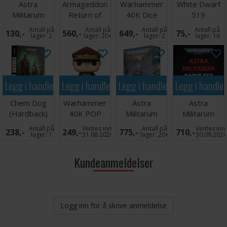
Astra
Armageddon
Warhammer
White Dwarf
Militarum
Return of
40K Dice
519
Tank
Yarrick
Scroll
Antall på
Antall på
Antall på
Antall på
130,-
560,-
649,-
75,-
Accessories
(Slipcase)
lager:
2
lager:
20+
lager:
2
lager:
16
Legg i handlekurven
Legg i handlekurven
Legg i handlekurven
Legg i handle
Chem Dog
Warhammer
Astra
Astra
(Hardback)
40K POP
Militarum
Militarum
Figur
Commissar
Paint Set
Antall på
Ventes inn
Antall på
Ventes inn
238,-
249,-
775,-
710,-
Commisar
Graves
lager:
1
31.08.2026
lager:
20+
30.09.202
Kundeanmeldelser
Logg inn for å skrive anmeldelse