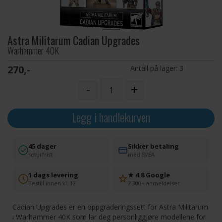
Astra Militarum Cadian Upgrades
Warhammer 40K
270,-
Antall på lager:
3
-
+
Legg i handlekurven
45 dager
Sikker betaling
returfrist
med SVEA
1 dags levering
★ 4.8 Google
Bestill innen kl. 12
2 300+ anmeldelser
Cadian Upgrades er en oppgraderingssett for Astra Militarum
i Warhammer 40K som lar deg personliggjøre modellene for