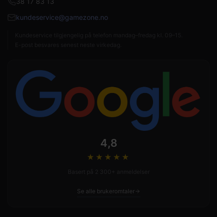
38 17 83 13
kundeservice@gamezone.no
Kundeservice tilgjengelig på telefon mandag–fredag kl. 09–15.
E-post besvares senest neste virkedag.
4,8
★★★★
★
Basert på 2 300+ anmeldelser
Se alle brukeromtaler