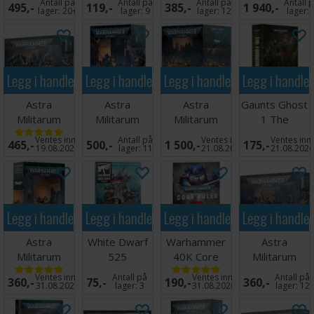
Antall på
Antall på
Antall på
Antall 
495,-
119,-
385,-
1 940,-
(Paperback)
of Krieg
Platoon
lager:
20+
lager:
9
lager:
12
lager:
Legg i handlekurven
Legg i handlekurven
Legg i handlekurven
Legg i handle
Astra
Astra
Astra
Gaunts Ghost
Militarum
Militarum
Militarum
1 The
Bullgryns
Leman Russ
Baneblade
Founding
Ventes inn
Antall på
Ventes inn
Ventes inn
465,-
500,-
1 500,-
175,-
Battle Tank
(Paperback)
19.08.2026
lager:
11
21.08.2026
21.08.202
Legg i handlekurven
Legg i handlekurven
Legg i handlekurven
Legg i handle
Astra
White Dwarf
Warhammer
Astra
Militarum
525
40K Core
Militarum
Commissar
Rules
Tempestus
Ventes inn
Antall på
Ventes inn
Antall på
360,-
75,-
190,-
360,-
Yarrick
Scions
31.08.2026
lager:
3
31.08.2026
lager:
12