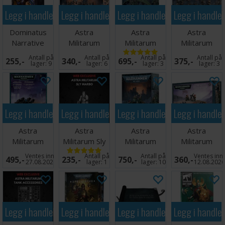
Legg i handlekurven
Legg i handlekurven
Legg i handlekurven
Legg i handle
Dominatus
Astra
Astra
Astra
Narrative
Militarum
Militarum
Militarum
Campaign
Cadian
Valkyrie
Cadian Heavy
Antall på
Antall på
Antall på
Antall på
255,-
340,-
695,-
375,-
Deck
Command
Weapon Squa
lager:
9
lager:
6
lager:
3
lager:
3
Squad
Legg i handlekurven
Legg i handlekurven
Legg i handlekurven
Legg i handle
Astra
Astra
Astra
Astra
Militarum
Militarum Sly
Militarum
Militarum
Manticore
Marbo
Rogal Dorn
Catachan
Ventes inn
Antall på
Antall på
Ventes inn
495,-
235,-
750,-
360,-
Battle Tank
Heavy
27.08.2026
lager:
1
lager:
10
12.08.202
Weapon Sq
Legg i handlekurven
Legg i handlekurven
Legg i handlekurven
Legg i handle