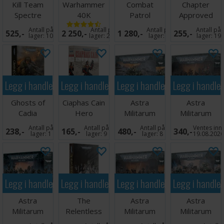
Kill Team
Warhammer
Combat
Chapter
Spectre
40K
Patrol
Approved
Squad
Armageddon
Battlezone
Mission Deck
Antall på
Antall på
Antall på
Antall på
525,-
2 250,-
1 280,-
255,-
2026-27
lager:
10
lager:
20+
lager:
9
lager:
19
Legg i handlekurven
Legg i handlekurven
Legg i handlekurven
Legg i handle
Ghosts of
Ciaphas Cain
Astra
Astra
Cadia
Hero
Militarum
Militarum
(Hardback)
Imperium
Hippogriff
Krieg
Antall på
Antall på
Antall på
Ventes inn
238,-
165,-
480,-
340,-
(Paperback)
AFV
Command
lager:
1
lager:
9
lager:
8
19.08.202
Squad
Legg i handlekurven
Legg i handlekurven
Legg i handlekurven
Legg i handle
Astra
The
Astra
Astra
Militarum
Relentless
Militarum
Militarum
Kasrkin
Dead
Death Korps
Battleforce