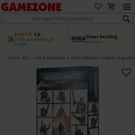
4.8
Sikker betaling
1 dags levering
45 dager returfrist
2 300+ anmeldelser på
med Svea
Bestill innen kl. 12
Enkel retur
Google
Warhammer 40K
>
Astra Militarum
>
Astra Militarum Cadian Upgrades