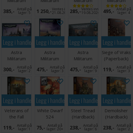
Militarum
Militarum
Militarum
Militarum
Krieg Heavy
Combat
Cadian
Basilisk
Antall på
Ventes inn
Ventes inn
Antall på
385,-
1 250,-
285,-
495,-
Weapon
Patrol
Castellan
lager:
5
21.08.2026
19.08.2026
lager:
4
Squad
Legg i handlekurven
Legg i handlekurven
Legg i handlekurven
Legg i handle
Astra
Astra
Astra
Siege of Vraks
Militarum
Militarum
Militarum
(Paperback)
Catachan
Hellhound
Artillery Team
Antall på
Antall på
Antall på
Antall på
300,-
475,-
475,-
119,-
Command
lager:
2
lager:
3
lager:
9
lager:
3
Squad
Legg i handlekurven
Legg i handlekurven
Legg i handlekurven
Legg i handle
Veterans of
White Dwarf
Steel Tread
Demolisher
the Fall
524
(Hardback)
(Hardback)
(Paperback)
Antall på
Antall på
Antall på
Antall på
119,-
75,-
238,-
238,-
lager:
1
lager:
20+
lager:
6
lager:
2