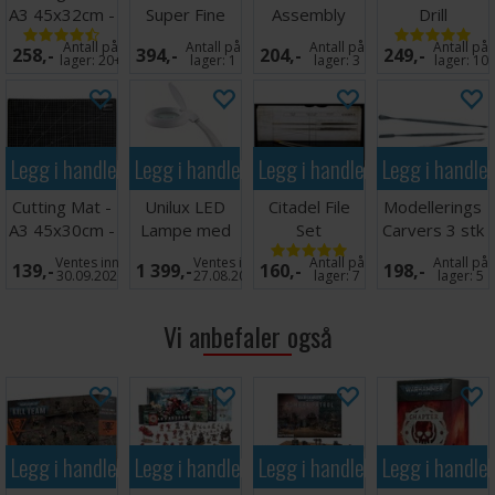
A3 45x32cm -
Super Fine
Assembly
Drill
Grønn
Detail Cutters
Stand v2
Antall på
Antall på
Antall på
Antall på
258,-
394,-
204,-
249,-
lager:
20+
lager:
1
lager:
3
lager:
10
Legg i handlekurven
Legg i handlekurven
Legg i handlekurven
Legg i handle
Cutting Mat -
Unilux LED
Citadel File
Modellerings
A3 45x30cm -
Lampe med
Set
Carvers 3 stk
Sort
forstørrelsesglass
- Tosidige
Ventes inn
Ventes inn
Antall på
Antall på
139,-
1 399,-
160,-
198,-
30.09.2026
27.08.2026
lager:
7
lager:
5
Vi anbefaler også
Legg i handlekurven
Legg i handlekurven
Legg i handlekurven
Legg i handle