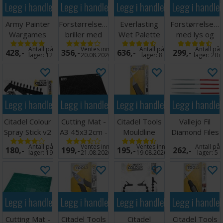
Legg i handlekurven
Legg i handlekurven
Legg i handlekurven
Legg i handle
Army Painter
Forstørrelsesglass
Everlasting
Forstørrelsesg
Wargames
briller med
Wet Palette
med lys og
Hobby Tool
LED lys
Painter v2
holder
Antall på
Ventes inn
Antall på
Antall på
428,-
356,-
636,-
299,-
Kit
lager:
12
20.08.2026
lager:
8
lager:
20+
Legg i handlekurven
Legg i handlekurven
Legg i handlekurven
Legg i handle
Citadel Colour
Cutting Mat -
Citadel Tools
Vallejo Fil
Spray Stick v2
A3 45x32cm -
Mouldline
Diamond Files
Sort
Remover
- 5 stk
Antall på
Ventes inn
Ventes inn
Antall på
180,-
199,-
195,-
262,-
lager:
19
21.08.2026
19.08.2026
lager:
5
Legg i handlekurven
Legg i handlekurven
Legg i handlekurven
Legg i handle
Cutting Mat -
Citadel Tools
Citadel
Citadel Tools