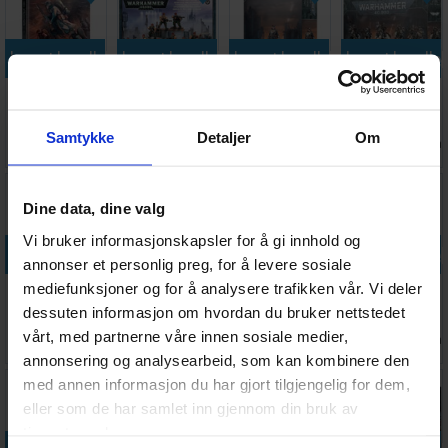
Legg i handlekurven
Legg i handlekurven
Legg i handlekurven
Legg i handle
Astra
Astra
Astra
Astra
Militarum
Militarum
Militarum
Militarum
Codex
Catachan
Commissar
Death Riders
Samtykke
Detaljer
Om
Antall på
Antall på
Antall på
Antall på
470,-
300,-
300,-
475,-
Jungle
lager:
2
lager:
3
lager:
1
lager:
5
Fighters
Dine data, dine valg
Vi bruker informasjonskapsler for å gi innhold og
Legg i handlekurven
Legg i handlekurven
Legg i handlekurven
Legg i handle
annonser et personlig preg, for å levere sosiale
Warhammer
Yarrick The
Astra
Astra
mediefunksjoner og for å analysere trafikken vår. Vi deler
40K Combat
Omnibus
Militarum
Militarum
dessuten informasjon om hvordan du bruker nettstedet
Patrol
(Paperback)
Sentinel
Chimera
vårt, med partnerne våre innen sosiale medier,
Antall på
Antall på
Antall på
Antall på
255,-
178,-
340,-
445,-
Companion
lager:
20+
lager:
8
lager:
3
lager:
7
annonsering og analysearbeid, som kan kombinere den
med annen informasjon du har gjort tilgjengelig for dem,
eller som de har samlet inn gjennom din bruk av
tjenestene deres.