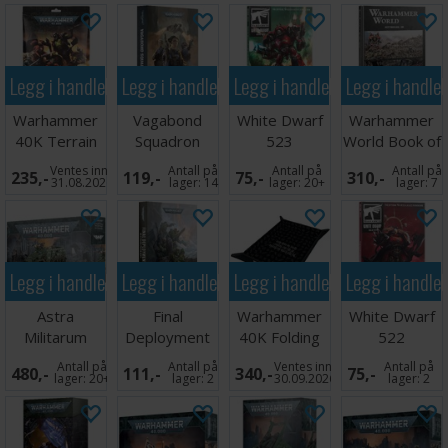
Legg i handlekurven
Legg i handlekurven
Legg i handlekurven
Legg i handle
Warhammer
Vagabond
White Dwarf
Warhammer
40K Terrain
Squadron
523
World Book of
Area Set
(Paperback)
Dioramas
Ventes inn
Antall på
Antall på
Antall på
235,-
119,-
75,-
310,-
31.08.2026
lager:
14
lager:
20+
lager:
7
Legg i handlekurven
Legg i handlekurven
Legg i handlekurven
Legg i handle
Astra
Final
Warhammer
White Dwarf
Militarum
Deployment
40K Folding
522
Centaur RSV
(Paperback)
Dice Tray
Antall på
Antall på
Ventes inn
Antall på
480,-
111,-
340,-
75,-
lager:
20+
lager:
2
30.09.2026
lager:
2