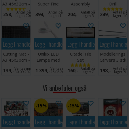
A3 45x32cm -
Super Fine
Assembly
Drill
Grønn
Detail Cutters
Stand v2
Antall på
Antall på
Antall på
Antall på
258,-
394,-
204,-
249,-
lager:
20+
lager:
1
lager:
3
lager:
10
Legg i handlekurven
Legg i handlekurven
Legg i handlekurven
Legg i handle
Cutting Mat -
Unilux LED
Citadel File
Modellerings
A3 45x30cm -
Lampe med
Set
Carvers 3 stk
Sort
forstørrelsesglass
- Tosidige
Ventes inn
Ventes inn
Antall på
Antall på
139,-
1 399,-
160,-
198,-
30.09.2026
26.08.2026
lager:
7
lager:
5
Vi anbefaler også
15%
15%
Legg i handlekurven
Legg i handlekurven
Legg i handlekurven
Legg i handle