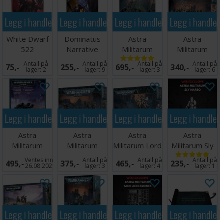
Legg i handlekurven
Legg i handlekurven
Legg i handlekurven
Legg i handle
White Dwarf
Dominatus
Astra
Astra
522
Narrative
Militarum
Militarum
Campaign
Valkyrie
Cadian
Antall på
Antall på
Antall på
Antall på
75,-
255,-
695,-
340,-
Deck
Command
lager:
2
lager:
9
lager:
3
lager:
6
Squad
Legg i handlekurven
Legg i handlekurven
Legg i handlekurven
Legg i handle
Astra
Astra
Astra
Astra
Militarum
Militarum
Militarum Lord
Militarum Sly
Manticore
Cadian Heavy
Solar Leontus
Marbo
Ventes inn
Antall på
Antall på
Antall på
495,-
375,-
465,-
235,-
Weapon Squa
26.08.2026
lager:
3
lager:
4
lager:
1
Legg i handlekurven
Legg i handlekurven
Legg i handlekurven
Legg i handle