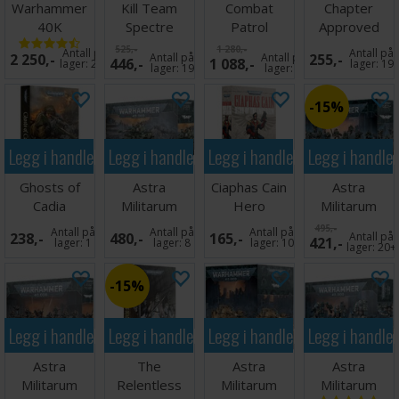
Warhammer
Kill Team
Combat
Chapter
40K
Spectre
Patrol
Approved
Armageddon
Squad
Battlezone
Mission Deck
525,-
1 280,-
Antall på
Antall på
2 250,-
Antall på
Antall på
255,-
446,-
1 088,-
2026-27
lager:
20+
lager:
19
lager:
19
lager:
9
15%
Legg i handlekurven
Legg i handlekurven
Legg i handlekurven
Legg i handle
Ghosts of
Astra
Ciaphas Cain
Astra
Cadia
Militarum
Hero
Militarum
(Hardback)
Hippogriff
Imperium
Kasrkin
495,-
Antall på
Antall på
Antall på
238,-
480,-
165,-
Antall på
421,-
AFV
(Paperback)
lager:
1
lager:
8
lager:
10
lager:
20+
15%
Legg i handlekurven
Legg i handlekurven
Legg i handlekurven
Legg i handle
Astra
The
Astra
Astra
Militarum
Relentless
Militarum
Militarum