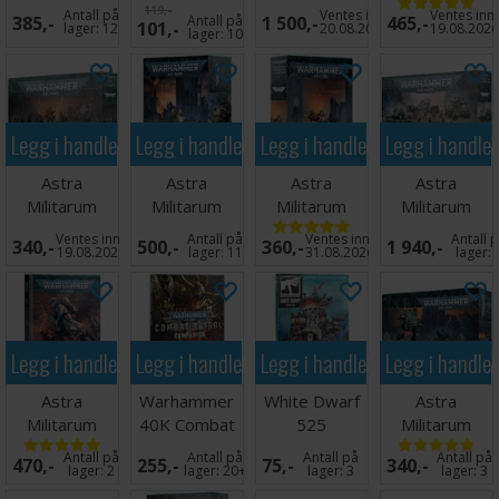
Death Korps
Dead
Baneblade
Bullgryns
119,-
Antall på
Ventes inn
Ventes inn
385,-
Antall på
1 500,-
465,-
101,-
of Krieg
(Paperback)
lager:
12
20.08.2026
19.08.202
lager:
10
Legg i handlekurven
Legg i handlekurven
Legg i handlekurven
Legg i handle
Astra
Astra
Astra
Astra
Militarum
Militarum
Militarum
Militarum
Krieg
Leman Russ
Commissar
Battleforce
Ventes inn
Antall på
Ventes inn
Antall 
340,-
500,-
360,-
1 940,-
Command
Battle Tank
Yarrick
Platoon
19.08.2026
lager:
11
31.08.2026
lager:
Squad
Legg i handlekurven
Legg i handlekurven
Legg i handlekurven
Legg i handle
Astra
Warhammer
White Dwarf
Astra
Militarum
40K Combat
525
Militarum
Codex
Patrol
Sentinel
Antall på
Antall på
Antall på
Antall på
470,-
255,-
75,-
340,-
Companion
lager:
2
lager:
20+
lager:
3
lager:
3