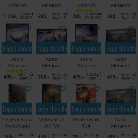
Militarum
Militarum
Militarum
Militarum
Combat
Krieg Heavy
Cadian
Cadian
Ventes inn
Antall på
Ventes inn
Antall på
1 250,-
385,-
285,-
280,-
Patrol
Weapon
Castellan
Upgrades
20.08.2026
lager:
5
19.08.2026
lager:
3
Squad
Legg i handlekurven
Legg i handlekurven
Legg i handlekurven
Legg i handle
Astra
Astra
Astra
Astra
Militarum
Militarum
Militarum
Militarum
Basilisk
Catachan
Hellhound
Artillery Team
Antall på
Antall på
Antall på
Antall på
495,-
300,-
475,-
475,-
Command
lager:
4
lager:
2
lager:
3
lager:
9
Squad
Legg i handlekurven
Legg i handlekurven
Legg i handlekurven
Legg i handle
Siege of Vraks
Veterans of
White Dwarf
Astra
(Paperback)
the Fall
524
Militarum
(Paperback)
Centaur RSV
Antall på
Antall på
Antall på
Antall på
119,-
119,-
75,-
480,-