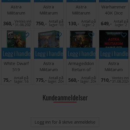
Astra
Astra
Astra
Warhammer
Militarum
Militarum
Militarum
40K Dice
Catachan
Rogal Dorn
Tank
Scroll
Ventes inn
Antall på
Antall på
Antall på
360,-
750,-
130,-
649,-
Heavy
Battle Tank
Accessories
31.08.2026
lager:
10
lager:
2
lager:
2
Weapon Sq
Legg i handlekurven
Legg i handlekurven
Legg i handlekurven
Legg i handle
White Dwarf
Astra
Armageddon
Astra
519
Militarum
Return of
Militarum
Commissar
Yarrick
Paint Set
Antall på
Antall på
Antall på
Ventes inn
75,-
775,-
560,-
710,-
Graves
(Slipcase)
lager:
16
lager:
20+
lager:
20+
31.08.202
Kundeanmeldelser
Logg inn for å skrive anmeldelse