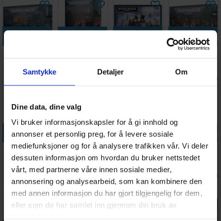
Legg i handlekurven
Legg i handlekurven
Legg i handlekurven
Legg i handle
Astra
Astra
Astra
Astra
Militarum
Militarum
Militarum
Militarum
Samtykke
Detaljer
Om
Tempestus
Commissar
Catachan
Death Riders
Antall på
Antall på
Antall på
Antall på
360,-
300,-
300,-
475,-
Scions
Jungle
lager:
12
lager:
1
lager:
3
lager:
5
Fighters
Dine data, dine valg
Vi bruker informasjonskapsler for å gi innhold og
Legg i handlekurven
Legg i handlekurven
Legg i handlekurven
Legg i handle
annonser et personlig preg, for å levere sosiale
mediefunksjoner og for å analysere trafikken vår. Vi deler
Warhammer
Yarrick The
Astra
The Fall of
dessuten informasjon om hvordan du bruker nettstedet
40K Core
Omnibus
Militarum
Cadia
vårt, med partnerne våre innen sosiale medier,
Rules
(Paperback)
Chimera
(Paperback)
Ventes inn
Antall på
Antall på
Antall på
190,-
178,-
445,-
119,-
31.08.2026
lager:
8
lager:
7
lager:
1
annonsering og analysearbeid, som kan kombinere den
med annen informasjon du har gjort tilgjengelig for dem,
eller som de har samlet inn gjennom din bruk av
tjenestene deres.