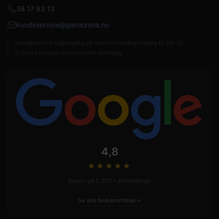
38 17 83 13
kundeservice@gamezone.no
Kundeservice tilgjengelig på telefon mandag–fredag kl. 09–15.
E-post besvares senest neste virkedag.
4,8
★★★★
★
Basert på 2 300+ anmeldelser
Se alle brukeromtaler