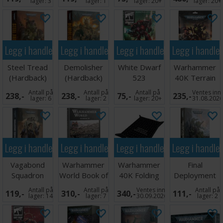
lager:
3
lager:
1
lager:
20+
lager:
20+
Legg i handlekurven
Legg i handlekurven
Legg i handlekurven
Legg i handle
Steel Tread
Demolisher
White Dwarf
Warhammer
(Hardback)
(Hardback)
523
40K Terrain
Area Set
Antall på
Antall på
Antall på
Ventes inn
238,-
238,-
75,-
235,-
lager:
6
lager:
2
lager:
20+
31.08.202
Legg i handlekurven
Legg i handlekurven
Legg i handlekurven
Legg i handle
Vagabond
Warhammer
Warhammer
Final
Squadron
World Book of
40K Folding
Deployment
(Paperback)
Dioramas
Dice Tray
(Paperback)
Antall på
Antall på
Ventes inn
Antall på
119,-
310,-
340,-
111,-
lager:
14
lager:
7
30.09.2026
lager:
2