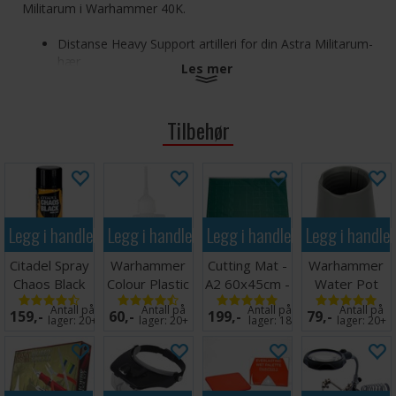
Militarum i Warhammer 40K.
Distanse Heavy Support artilleri for din Astra Militarum-
hær
Les mer
Bygger 2 Ordnance Teams, hvert med en Heavy
Lascannon, Bombast Field Gun eller Malleus Rocket
Launcher
Tilbehør
Portable våpen med hjul som er for tunge for noen
soldater å bære
Settet består av 154 komponenter, og inkluderer 2x 100mm
runde baser. Miniatyrene kommer umalt og krever
Legg i handlekurven
Legg i handlekurven
Legg i handlekurven
Legg i handle
montering.
Citadel Spray
Warhammer
Cutting Mat -
Warhammer
Chaos Black
Colour Plastic
A2 60x45cm -
Water Pot
Glue 15ml
Grønn
Antall på
Antall på
Antall på
Antall på
159,-
60,-
199,-
79,-
lager:
20+
lager:
20+
lager:
18
lager:
20+