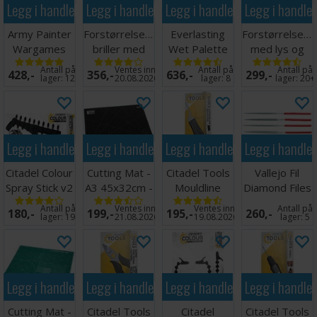
Legg i handlekurven
Legg i handlekurven
Legg i handlekurven
Legg i handle
Army Painter
Forstørrelsesglass
Everlasting
Forstørrelsesg
Wargames
briller med
Wet Palette
med lys og
Hobby Tool
LED lys
Painter v2
holder
Antall på
Ventes inn
Antall på
Antall på
428,-
356,-
636,-
299,-
Kit
lager:
12
20.08.2026
lager:
8
lager:
20+
Legg i handlekurven
Legg i handlekurven
Legg i handlekurven
Legg i handle
Citadel Colour
Cutting Mat -
Citadel Tools
Vallejo Fil
Spray Stick v2
A3 45x32cm -
Mouldline
Diamond Files
Sort
Remover
- 5 stk
Antall på
Ventes inn
Ventes inn
Antall på
180,-
199,-
195,-
260,-
lager:
19
21.08.2026
19.08.2026
lager:
5
Legg i handlekurven
Legg i handlekurven
Legg i handlekurven
Legg i handle
Cutting Mat -
Citadel Tools
Citadel
Citadel Tools