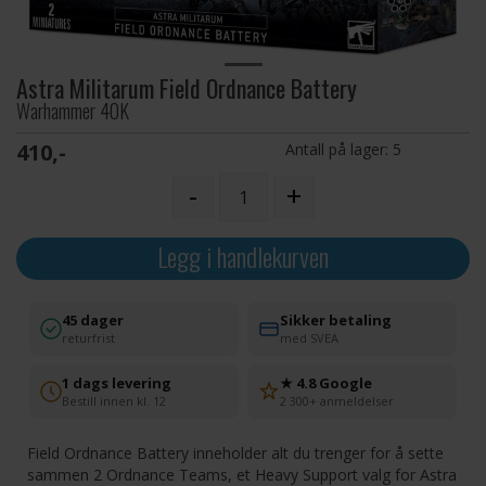
Astra Militarum Field Ordnance Battery
Warhammer 40K
410,-
Antall på lager:
5
-
+
Legg i handlekurven
45 dager
Sikker betaling
returfrist
med SVEA
1 dags levering
★ 4.8 Google
Bestill innen kl. 12
2 300+ anmeldelser
Field Ordnance Battery inneholder alt du trenger for å sette
sammen 2 Ordnance Teams, et Heavy Support valg for Astra