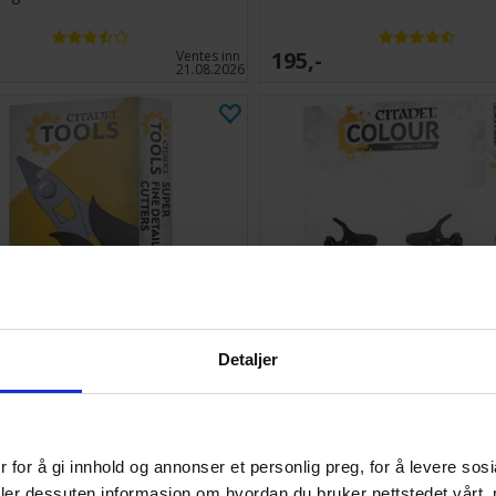
195,-
Ventes inn
21.08.2026
Detaljer
 Tools Super Fine Detail Cutters
Citadel Assembly Stand
 for å gi innhold og annonser et personlig preg, for å levere sos
204,-
Antall på
deler dessuten informasjon om hvordan du bruker nettstedet vårt,
lager:
1