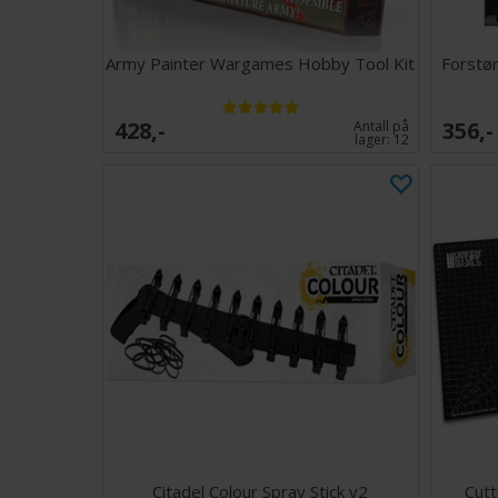
Army Painter Wargames Hobby Tool Kit
Forstør
428,-
356,-
Antall på
lager:
12
Citadel Colour Spray Stick v2
Cutt