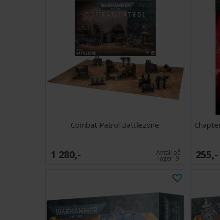
Combat Patrol Battlezone
Chapte
1 280,-
255,-
Antall på
lager:
9