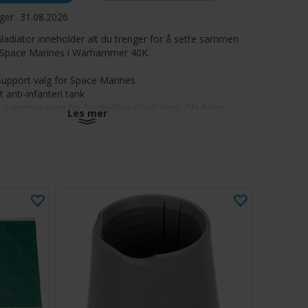
ager
31.08.2026
adiator inneholder alt du trenger for å sette sammen
r Space Marines i Warhammer 40K.
Support valg for Space Marines
t anti-infanteri tank
 sammen som tre forskjellige Gladiators: Gladiator
Les mer
adiator Valiant og Gladiator Lancer
v 157 komponenter, og inkluderer 1 Citadel 100mm rund
Tank Hover Stand. Et Primaris Vehicle Transfer Sheet er
 Miniatyren kommer umalt og krever montering.