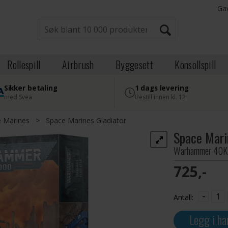
Ga
Rollespill
Airbrush
Byggesett
Konsollspill
Sikker betaling
1 dags levering
med Svea
Bestill innen kl. 12
 Marines
>
Space Marines Gladiator
Space Mari
Warhammer 40K
725,-
-
Antall:
Legg i ha