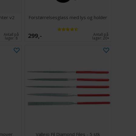
nter v2
Forstørrelsesglass med lys og holder
299,-
Antall på
Antall på
lager:
8
lager:
20+
emover
Vallejo Fil Diamond Files - 5 stk