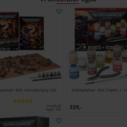
ammer 40K Introductory Set
Warhammer 40K Paints + To
339,-
Antall på
lager:
20+