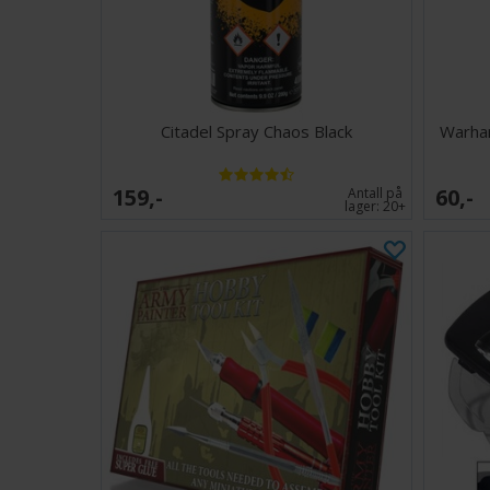
Citadel Spray Chaos Black
Warham
159,-
60,-
Antall på
lager:
20+