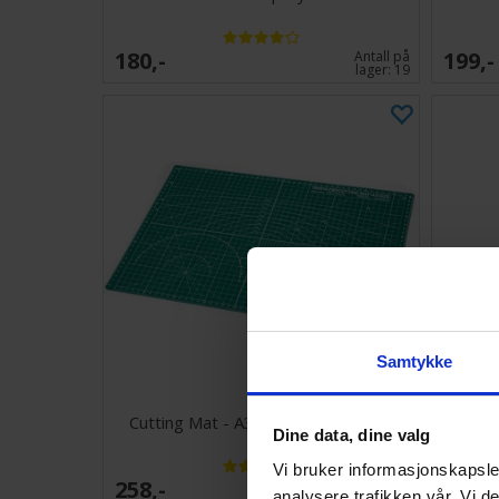
180,-
199,-
Antall på
lager:
19
Samtykke
Cutting Mat - A3 45x32cm - Grønn
Citadel
Dine data, dine valg
Vi bruker informasjonskapsler
258,-
394,-
Antall på
analysere trafikken vår. Vi 
lager:
20+