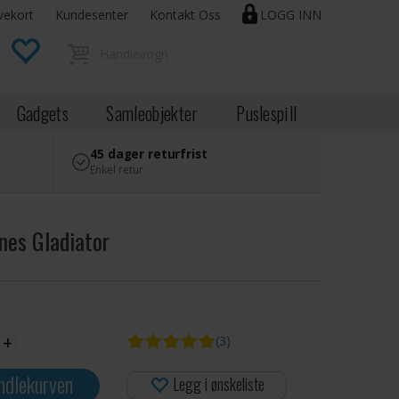
vekort
Kundesenter
Kontakt Oss
LOGG INN
Gadgets
Samleobjekter
Puslespill
45 dager returfrist
Enkel retur
nes Gladiator
+
(3)
ndlekurven
Legg i ønskeliste