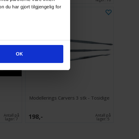
u har gjort tilgjengelig for
OK
Modellerings Carvers 3 stk - Tosidige
198,-
Antall på
Antall på
lager:
7
lager:
5