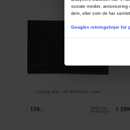
sosiale medier, annonsering 
dem, eller som de har samlet
Googles retningslinjer for
Cutting Mat - A3 45x30cm - Sort
139,-
1 399
Ventes inn
30.09.2026