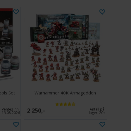
ols Set
Warhammer 40K Armageddon
2 250,-
Ventes inn
Antall på
19.08.2026
lager:
20+