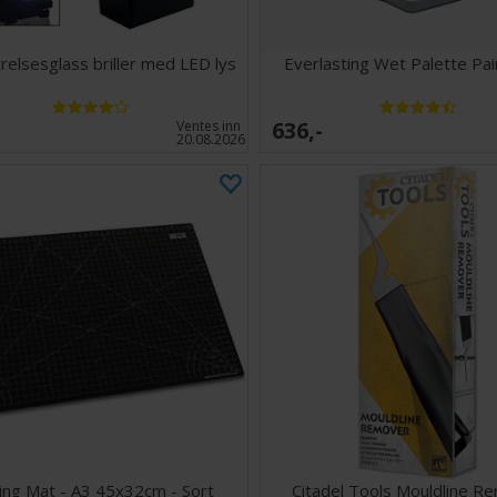
relsesglass briller med LED lys
Everlasting Wet Palette Pai
636,-
Ventes inn
20.08.2026
ing Mat - A3 45x32cm - Sort
Citadel Tools Mouldline R