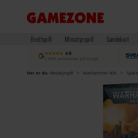
Brettspill
Miniatyrspill
Samlekort
4.8
2 300+ anmeldelser på Google
Her er du:
Miniatyrspill
>
Warhammer 40K
>
Space