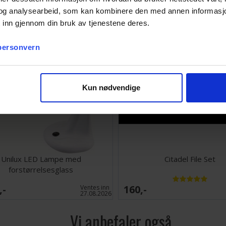
og analysearbeid, som kan kombinere den med annen informasjon d
 inn gjennom din bruk av tjenestene deres.
 personvern
Kun nødvendige
Unilux LED Lampe med
Citadel File Set
forstørrelsesglass
,-
160,-
Ventes inn
27.08.2026
Vi anbefaler også