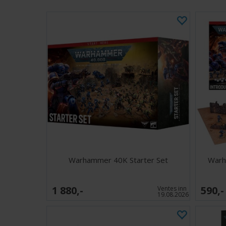
Warhammer 40K Starter Set
Warh
1 880,-
590,-
Ventes inn
19.08.2026