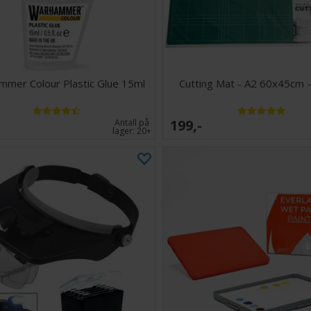
mer Colour Plastic Glue 15ml
Cutting Mat - A2 60x45cm 
199,-
Antall på
lager:
20+