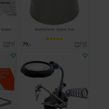
- Grønn
Warhammer Water Pot
79,-
Antall på
Antall på
lager:
17
lager:
20+