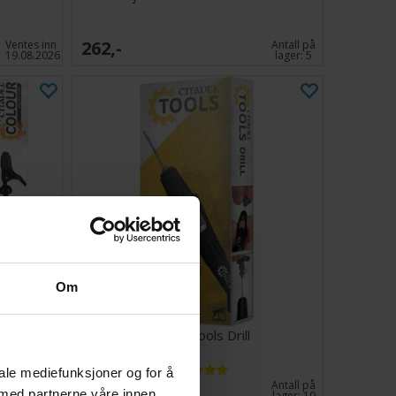
262,-
Ventes inn
Antall på
19.08.2026
lager:
5
Om
 v2
Citadel Tools Drill
iale mediefunksjoner og for å
249,-
Antall på
Antall på
 med partnerne våre innen
lager:
3
lager:
10