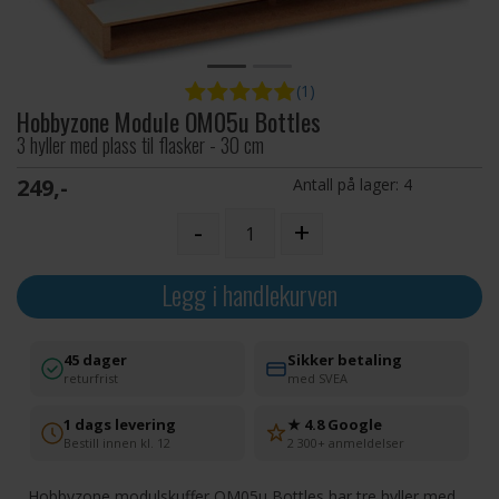
(1)
Hobbyzone Module OM05u Bottles
3 hyller med plass til flasker - 30 cm
249,-
Antall på lager:
4
-
+
Legg i handlekurven
45 dager
Sikker betaling
returfrist
med SVEA
1 dags levering
★ 4.8 Google
Bestill innen kl. 12
2 300+ anmeldelser
Hobbyzone modulskuffer OM05u Bottles har tre hyller med