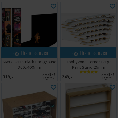
Legg i handlekurven
Legg i handlekurven
Maxx Darth Black Background
Hobbyzone Corner Large
300x400mm
Paint Stand 26mm
Antall på
Antall på
319,-
249,-
lager:
7
lager:
5