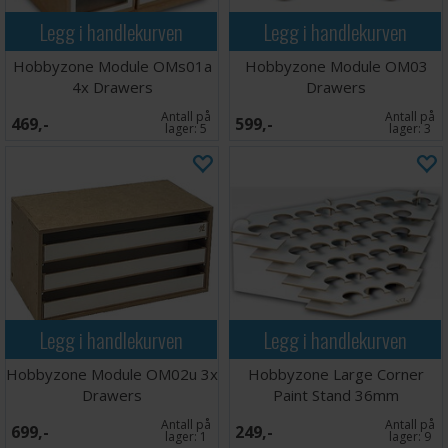
Legg i handlekurven
Legg i handlekurven
Hobbyzone Module OMs01a
Hobbyzone Module OM03
4x Drawers
Drawers
Antall på
Antall på
469,-
599,-
lager:
5
lager:
3
Legg i handlekurven
Legg i handlekurven
Hobbyzone Module OM02u 3x
Hobbyzone Large Corner
Drawers
Paint Stand 36mm
Antall på
Antall på
699,-
249,-
lager:
1
lager:
9