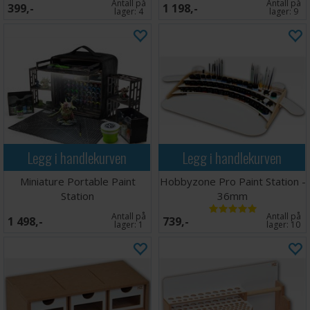
Antall på
Antall på
399,-
1 198,-
lager:
4
lager:
9
Legg i handlekurven
Legg i handlekurven
Miniature Portable Paint
Hobbyzone Pro Paint Station -
Station
36mm
Antall på
Antall på
1 498,-
739,-
lager:
1
lager:
10