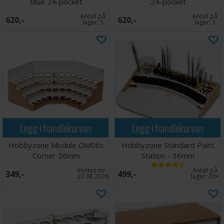
Blue 24-pocket
24-pocket
Antall på
Antall på
620,-
620,-
lager:
5
lager:
3
Legg i handlekurven
Legg i handlekurven
Hobbyzone Module OM06s
Hobbyzone Standard Paint
Corner 26mm
Station - 36mm
Ventes inn
Antall på
349,-
499,-
27.08.2026
lager:
20+