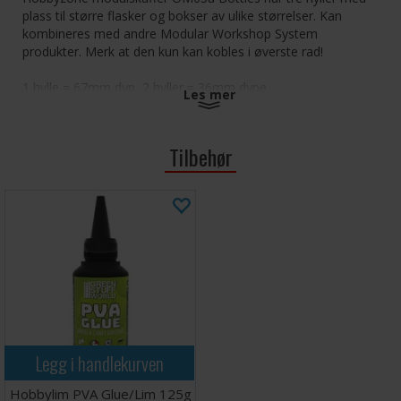
plass til større flasker og bokser av ulike størrelser. Kan
kombineres med andre Modular Workshop System
produkter. Merk at den kun kan kobles i øverste rad!
1 hylle = 67mm dyp, 2 hyller = 36mm dype.
Les mer
Størrelse: 30 x 15 x 15 cm.
Tilbehør
Settes sammen med medfølgende magneter. Denne geniale
patenten sørger for at du alltid kan justere skuffene etter
behov. Settet kommer flatpakket og krever montering.
Instruksjonshefte medfølger. Konstruksjon er enkel, og trelim
kreves for bygging (se tilbehør).
Legg i handlekurven
Hobbylim PVA Glue/Lim 125g