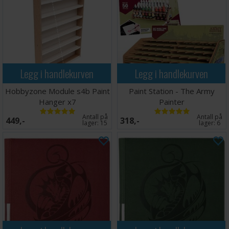
Legg i handlekurven
Legg i handlekurven
Hobbyzone Module s4b Paint
Paint Station - The Army
Hanger x7
Painter
Antall på
Antall på
449,-
318,-
lager:
15
lager:
6