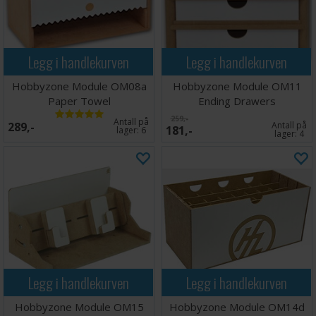
Legg i handlekurven
Legg i handlekurven
Hobbyzone Module OM08a
Hobbyzone Module OM11
Paper Towel
Ending Drawers
259,-
Antall på
289,-
Antall på
181,-
lager:
6
lager:
4
Legg i handlekurven
Legg i handlekurven
Hobbyzone Module OM15
Hobbyzone Module OM14d