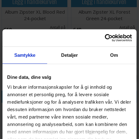
Legg i handlekurven
Legg i handlekurven
Album Zipster XL Blood Red
Album Zipster XL Forest
24-pocket
Green 24-pocket
Antall på
Antall på
619,-
649,-
lager:
6
lager:
4
Samtykke
Detaljer
Om
Dine data, dine valg
Vi bruker informasjonskapsler for å gi innhold og
annonser et personlig preg, for å levere sosiale
Legg i handlekurven
Legg i handlekurven
mediefunksjoner og for å analysere trafikken vår. Vi deler
Hobbyzone Painting Tools
Hobbyzone Airbrush Station
dessuten informasjon om hvordan du bruker nettstedet
Stand
vårt, med partnerne våre innen sosiale medier,
Ventes inn
Antall på
annonsering og analysearbeid, som kan kombinere den
199,-
689,-
27.08.2026
lager:
4
med annen informasjon du har gjort tilgjengelig for dem,
eller som de har samlet inn gjennom din bruk av