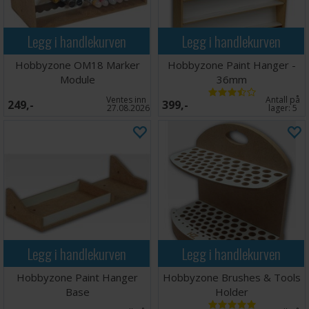
Legg i handlekurven
Legg i handlekurven
Hobbyzone OM18 Marker
Hobbyzone Paint Hanger -
Module
36mm
Ventes inn
Antall på
249,-
399,-
27.08.2026
lager:
5
Legg i handlekurven
Legg i handlekurven
Hobbyzone Paint Hanger
Hobbyzone Brushes & Tools
Base
Holder