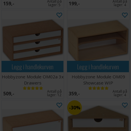
Antall på
Antall på
159,-
199,-
lager:
5
lager:
4
Legg i handlekurven
Legg i handlekurven
Hobbyzone Module OM02a 3x
Hobbyzone Module OM09
Drawers
Showcase WIP
Antall på
Antall på
509,-
359,-
lager:
12
lager:
4
30%