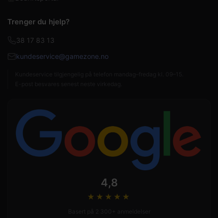
Trenger du hjelp?
38 17 83 13
kundeservice@gamezone.no
Kundeservice tilgjengelig på telefon mandag–fredag kl. 09–15.
E-post besvares senest neste virkedag.
4,8
★★★★
★
Basert på 2 300+ anmeldelser