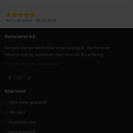
Kim Larssønn
06.01.2021
Gamezone AS
Norges største nettbutikk innen brettspill, Warhammer
miniatyrspill og samlekort med over 20 års erfaring.
Sender fra lager i Kristiansand
Snarveier
Ofte stilte spørsmål
Min side
Kundeservice
Bedriftsportal