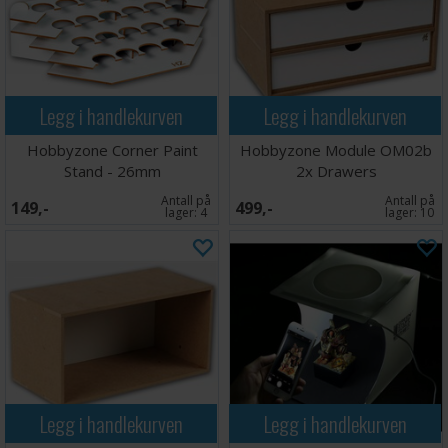
Legg i handlekurven
Legg i handlekurven
Hobbyzone Corner Paint
Hobbyzone Module OM02b
Stand - 26mm
2x Drawers
Antall på
Antall på
149,-
499,-
lager:
4
lager:
10
Legg i handlekurven
Legg i handlekurven