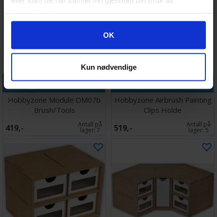
tjenestene deres.
Googles retningslinjer for personvern
OK
Kun nødvendige
Legg i handlekurven
Legg i handlekurven
Hobbyzone Module OM07b
Hobbyzone Airbrush Painting
Brush/Tools
Clips Holde
Antall på
Antall på
419,-
519,-
lager:
7
lager:
5