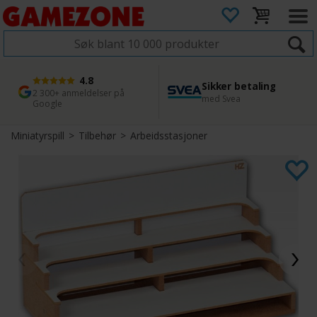
4.8
Sikker betaling
1 dags levering
45 dager returfrist
2 300+ anmeldelser på
med Svea
Bestill innen kl. 12
Enkel retur
Google
Miniatyrspill
>
Tilbehør
>
Arbeidsstasjoner