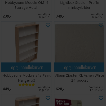
Hobbyzone Module OM14
Lightbox Studio - Proffe
Storage Hutch
miniatyrbilder
Antall på
Antall på
239,-
349,-
lager:
7
lager:
5
Legg i handlekurven
Legg i handlekurven
Hobbyzone Module s4s Paint
Album Zipster XL Ashen White
Hanger x5
24-pocket
Antall på
Ventes inn
449,-
628,-
lager:
8
17.08.2026