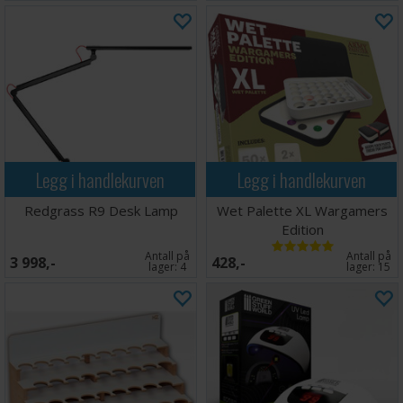
Legg i handlekurven
Legg i handlekurven
Redgrass R9 Desk Lamp
Wet Palette XL Wargamers
Edition
Antall på
Antall på
3 998,-
428,-
lager:
4
lager:
15