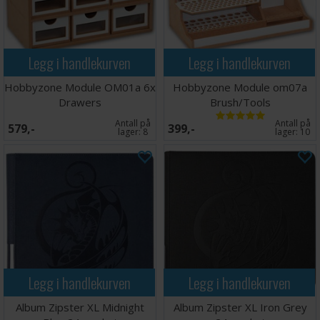
Legg i handlekurven
Legg i handlekurven
Hobbyzone Module OM01a 6x
Hobbyzone Module om07a
Drawers
Brush/Tools
Antall på
Antall på
579,-
399,-
lager:
8
lager:
10
Legg i handlekurven
Legg i handlekurven
Album Zipster XL Midnight
Album Zipster XL Iron Grey