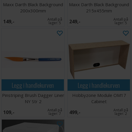
Maxx Darth Black Background
Maxx Darth Black Background
200x300mm
215x455mm
Antall på
Antall på
149,-
249,-
lager:
5
lager:
5
Legg i handlekurven
Legg i handlekurven
Pinstriping Brush Dagger Liner
Hobbyzone Module OM17
NY Str 2
Cabinet
Antall på
Antall på
109,-
499,-
lager:
7
lager:
2