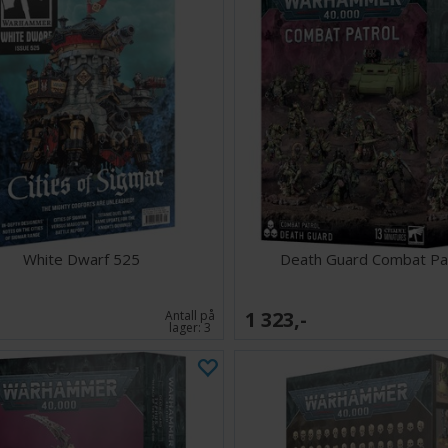
White Dwarf 525
Death Guard Combat Pa
1 323,-
Antall på
lager:
3