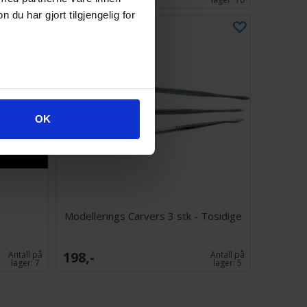
u har gjort tilgjengelig for
OK
Modellerings Carvers 3 stk - Tosidige
198,-
Antall på
Antall på
lager:
7
lager:
5