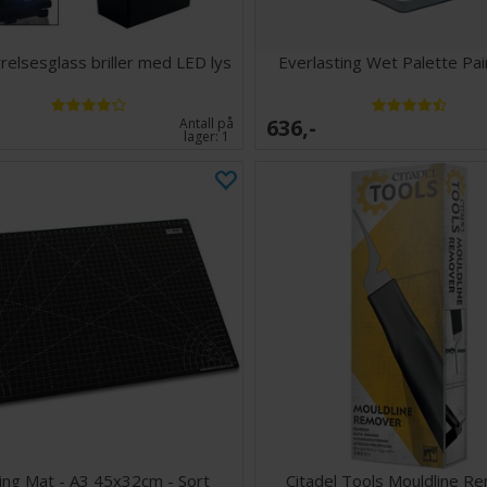
relsesglass briller med LED lys
Everlasting Wet Palette Pai
636,-
Antall på
lager:
1
ing Mat - A3 45x32cm - Sort
Citadel Tools Mouldline R