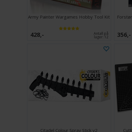
Army Painter Wargames Hobby Tool Kit
Forstør
428,-
356,-
Antall på
lager:
12
Citadel Colour Spray Stick v2
Cutt