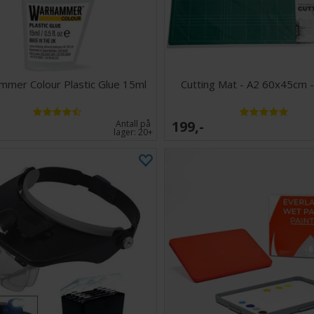
mer Colour Plastic Glue 15ml
Cutting Mat - A2 60x45cm 
199,-
Antall på
lager:
20+