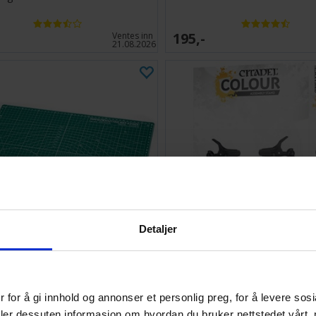
195,-
Ventes inn
21.08.2026
Detaljer
ing Mat - A3 45x32cm - Grønn
Citadel Assembly Stand
 for å gi innhold og annonser et personlig preg, for å levere sos
204,-
Antall på
deler dessuten informasjon om hvordan du bruker nettstedet vårt,
lager:
20+