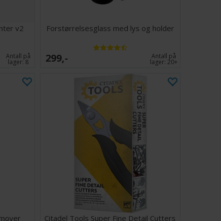
nter v2
Forstørrelsesglass med lys og holder
299,-
Antall på
Antall på
lager:
8
lager:
20+
emover
Citadel Tools Super Fine Detail Cutters