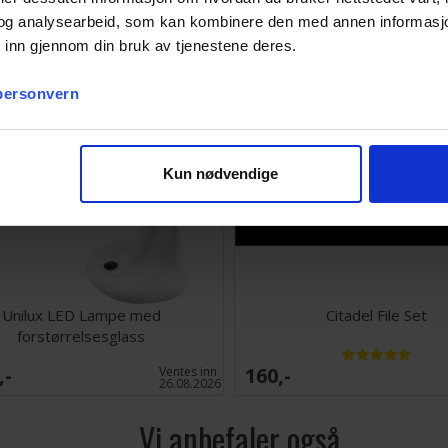
og analysearbeid, som kan kombinere den med annen informasjon d
 inn gjennom din bruk av tjenestene deres.
 personvern
Kun nødvendige
Unilux LED Lampe med
Citadel File Set
forstørrelsesglass
,-
160,-
Ventes inn
26.08.2026
Vi anbefaler også