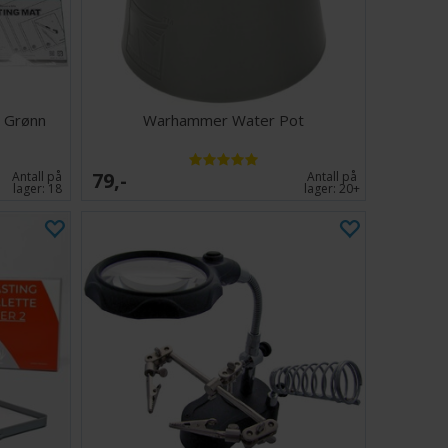
- Grønn
Warhammer Water Pot
79,-
Antall på
Antall på
lager:
18
lager:
20+