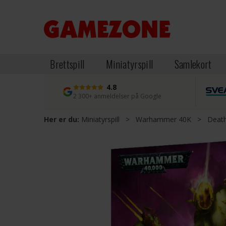
Brettspill
Miniatyrspill
Samlekort
4.8
2 300+ anmeldelser på Google
Her er du:
Miniatyrspill
>
Warhammer 40K
>
Deat