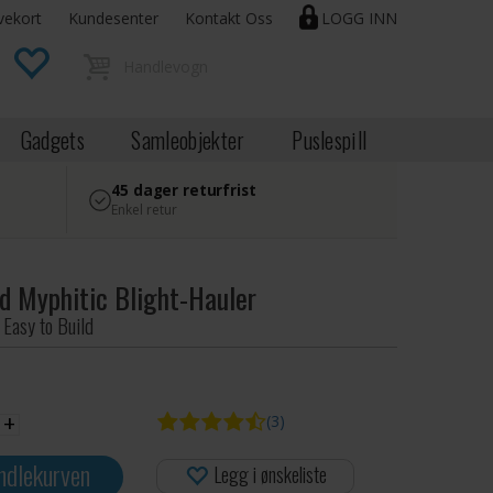
vekort
Kundesenter
Kontakt Oss
LOGG INN
Gadgets
Samleobjekter
Puslespill
45 dager returfrist
Enkel retur
d Myphitic Blight-Hauler
asy to Build
+
(3)
ndlekurven
Legg i ønskeliste