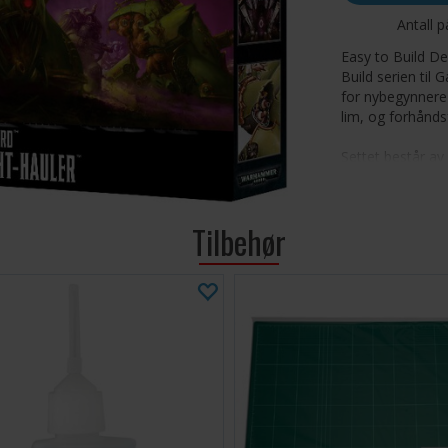
Antall p
Easy to Build De
Build serien til
for nybegynnere
lim, og forhåndsf
Settet består a
Myphitic Blight 
for å bruke minia
Tilbehør