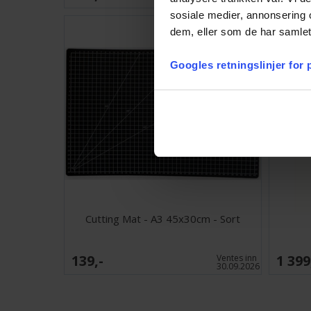
sosiale medier, annonsering 
dem, eller som de har samlet
Googles retningslinjer for
Cutting Mat - A3 45x30cm - Sort
139,-
1 399
Ventes inn
30.09.2026