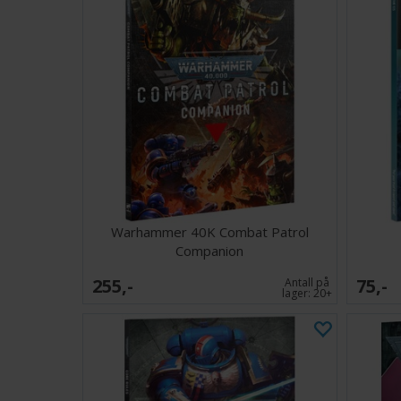
Warhammer 40K Combat Patrol
Companion
255,-
75,-
Antall på
lager:
20+