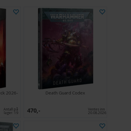
eck 2026-
Death Guard Codex
470,-
Antall på
Ventes inn
lager:
19
20.08.2026