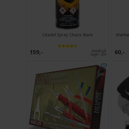
Citadel Spray Chaos Black
Warham
159,-
60,-
Antall på
lager:
20+