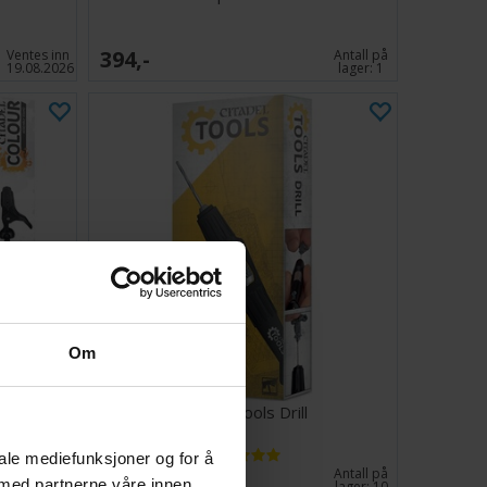
394,-
Ventes inn
Antall på
19.08.2026
lager:
1
Om
 v2
Citadel Tools Drill
iale mediefunksjoner og for å
249,-
Antall på
Antall på
 med partnerne våre innen
lager:
3
lager:
10