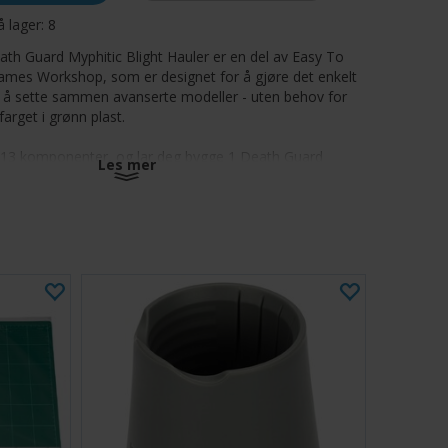
å lager:
8
ath Guard Myphitic Blight Hauler er en del av Easy To
 Games Workshop, som er designet for å gjøre det enkelt
 å sette sammen avanserte modeller - uten behov for
arget i grønn plast.
v 13 komponenter, og lar deg bygge 1 Death Guard
Les mer
Hauler. 1 Citadel 80mm Round Base er inkludert. Regler
tyren er inkludert.