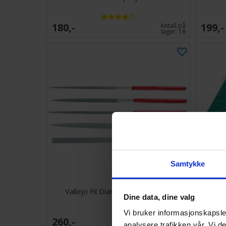
180,-
199,-
Antall på
lager:
18
Samtykke
Vallejo Fil Diamond Files - 5 stk
Cutt
Dine data, dine valg
Vi bruker informasjonskapsler
260,-
258,-
Antall på
analysere trafikken vår. Vi 
lager:
6