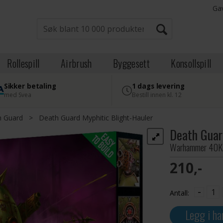
Ga
Rollespill
Airbrush
Byggesett
Konsollspill
Sikker betaling
1 dags levering
med Svea
Bestill innen kl. 12
h Guard
>
Death Guard Myphitic Blight-Hauler
Death Guar
Warhammer 40K E
210,-
-
Antall:
Legg i ha