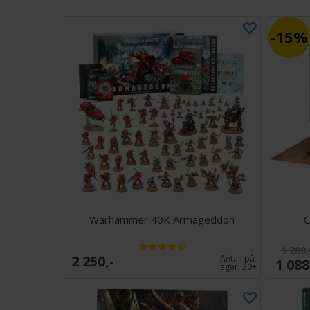
15%
Warhammer 40K Armageddon
C
1 280,
2 250,-
Antall på
1 088
lager:
20+