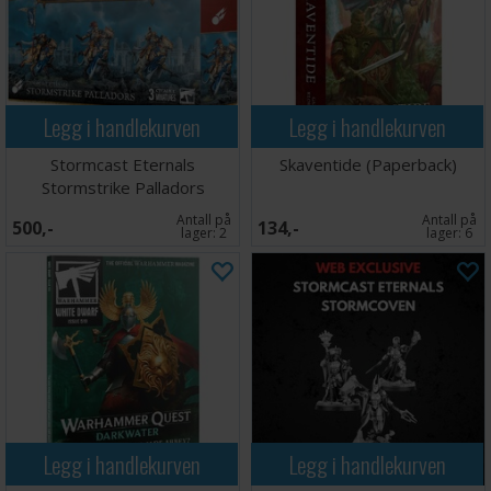
Legg i handlekurven
Legg i handlekurven
Stormcast Eternals
Skaventide (Paperback)
Stormstrike Palladors
Antall på
Antall på
500,-
134,-
lager:
2
lager:
6
Legg i handlekurven
Legg i handlekurven