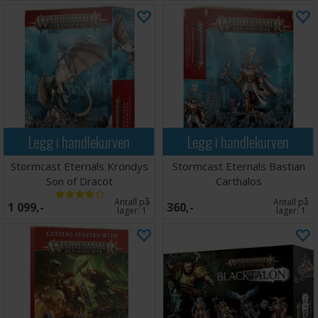
Legg i handlekurven
Legg i handlekurven
Stormcast Eternals Krondys
Stormcast Eternals Bastian
Son of Dracot
Carthalos
Antall på
Antall på
1 099,-
360,-
lager:
1
lager:
1