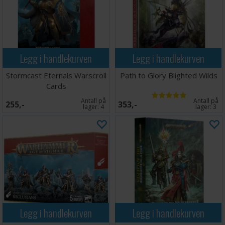
Legg i handlekurven
Legg i handlekurven
Stormcast Eternals Warscroll
Path to Glory Blighted Wilds
Cards
Antall på
Antall på
255,-
353,-
lager:
4
lager:
3
Legg i handlekurven
Legg i handlekurven