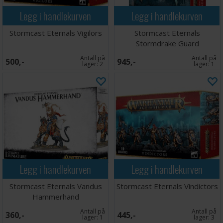
Legg i handlekurven
Legg i handlekurven
Stormcast Eternals Vigilors
Stormcast Eternals
Stormdrake Guard
Antall på
Antall på
500,-
945,-
lager:
2
lager:
1
Legg i handlekurven
Legg i handlekurven
Stormcast Eternals Vandus
Stormcast Eternals Vindictors
Hammerhand
Antall på
Antall på
360,-
445,-
lager:
1
lager:
3