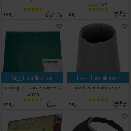
Glue 15ml
Antall på
Antall på
159,-
60,-
lager:
20+
lager:
20+
Legg i handlekurven
Legg i handlekurven
Cutting Mat - A2 60x45cm -
Warhammer Water Pot
Grønn
Antall på
Antall på
199,-
79,-
lager:
16
lager:
20+