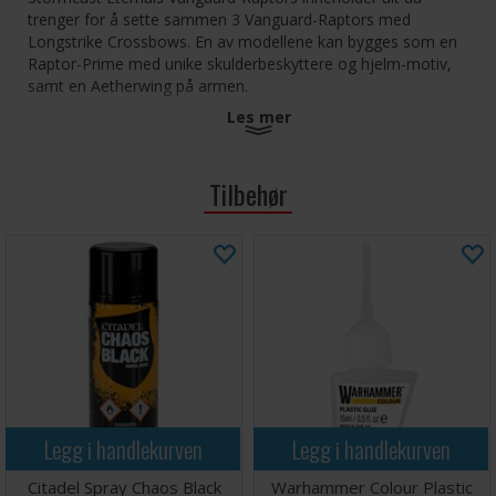
trenger for å sette sammen 3 Vanguard-Raptors med
Longstrike Crossbows. En av modellene kan bygges som en
Raptor-Prime med unike skulderbeskyttere og hjelm-motiv,
samt en Aetherwing på armen.
Les mer
I tillegg får du 3 Aetherwings, mens Vanguard-Raptors'ene
eventuelt kan bygges med Hurricane Crossbows.
Tilbehør
Settet består av 71 komponenter og inkluderer et Transfer
Sheet og 3 Citadel 60x35mm Oval Bases (til Vanguard-
Raptors med Longstrike Crossbows), 3 Citadel 40mm Round
Bases (til Vanguard-Raptors med Hurricane Crossbows) og 3
Citadel 32mm Round Bases (til Aetherwings). Miniatyrene
kommer umalt og krever montering.
Legg i handlekurven
Legg i handlekurven
Citadel Spray Chaos Black
Warhammer Colour Plastic