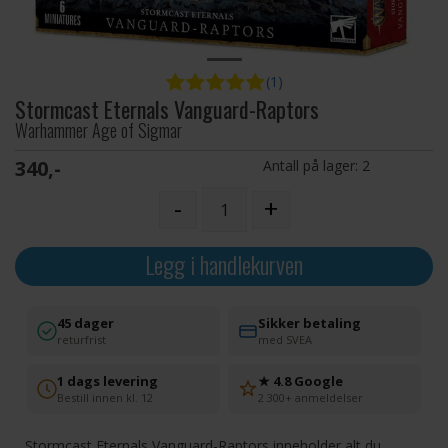
(1)
Stormcast Eternals Vanguard-Raptors
Warhammer Age of Sigmar
340,-
Antall på lager:
2
-
+
Legg i handlekurven
45 dager
Sikker betaling
returfrist
med SVEA
1 dags levering
★ 4.8 Google
Bestill innen kl. 12
2 300+ anmeldelser
Stormcast Eternals Vanguard-Raptors inneholder alt du