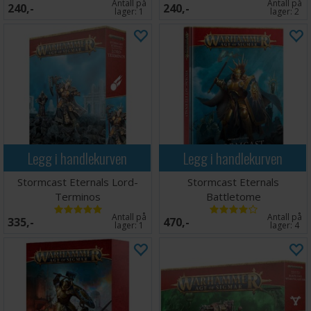
Antall på
Antall på
240,-
240,-
lager:
1
lager:
2
Legg i handlekurven
Legg i handlekurven
Stormcast Eternals Lord-
Stormcast Eternals
Terminos
Battletome
Antall på
Antall på
335,-
470,-
lager:
1
lager:
4