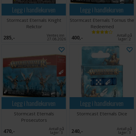
Legg i handlekurven
Legg i handlekurven
Stormcast Eternals Knight
Stormcast Eternals Tornus the
Relictor
Redeemed
Ventes inn
Antall på
285,-
400,-
27.08.2026
lager:
2
Legg i handlekurven
Legg i handlekurven
Stormcast Eternals
Stormcast Eternals Dice
Prosecutors
Antall på
Antall på
470,-
240,-
lager:
3
lager:
3