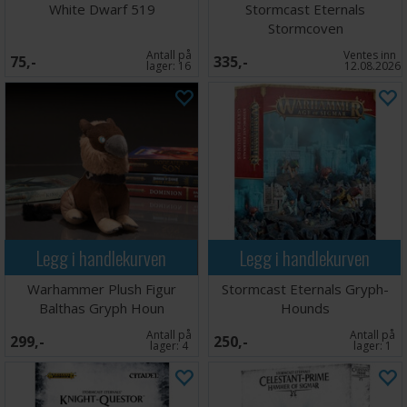
White Dwarf 519
Stormcast Eternals
Stormcoven
Antall på
Ventes inn
75,-
335,-
lager:
16
12.08.2026
Legg i handlekurven
Legg i handlekurven
Warhammer Plush Figur
Stormcast Eternals Gryph-
Balthas Gryph Houn
Hounds
Antall på
Antall på
299,-
250,-
lager:
4
lager:
1