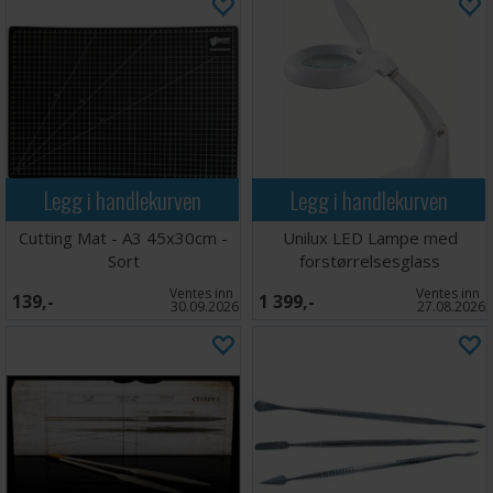
Legg i handlekurven
Legg i handlekurven
Cutting Mat - A3 45x30cm -
Unilux LED Lampe med
Sort
forstørrelsesglass
Ventes inn
Ventes inn
139,-
1 399,-
30.09.2026
27.08.2026