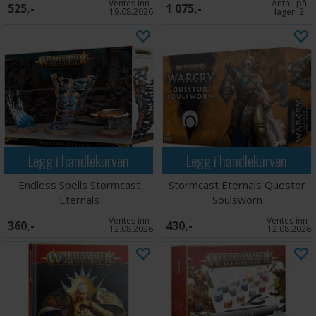
Ventes inn
Antall på
525,-
1 075,-
19.08.2026
lager:
2
Legg i handlekurven
Legg i handlekurven
Endless Spells Stormcast
Stormcast Eternals Questor
Eternals
Soulsworn
Ventes inn
Ventes inn
360,-
430,-
12.08.2026
12.08.2026