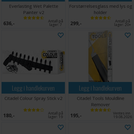
Everlasting Wet Palette
Forstørrelsesglass med lys og
Painter v2
holder
Antall på
Antall på
636,-
299,-
lager:
7
lager:
20+
Legg i handlekurven
Legg i handlekurven
Citadel Colour Spray Stick v2
Citadel Tools Mouldline
Remover
Antall på
Ventes inn
180,-
195,-
lager:
19
19.08.2026