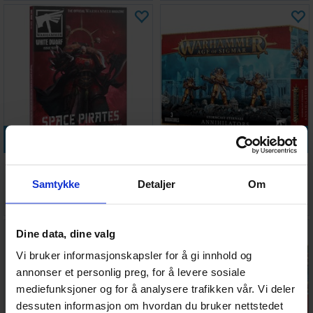
Legg i handlekurven
Legg i handlekurven
White Dwarf 522
Stormcast Eternals
Annihilators
Samtykke
Detaljer
Om
Antall på
Antall på
75,-
445,-
lager:
2
lager:
3
Dine data, dine valg
Vi bruker informasjonskapsler for å gi innhold og
annonser et personlig preg, for å levere sosiale
mediefunksjoner og for å analysere trafikken vår. Vi deler
dessuten informasjon om hvordan du bruker nettstedet