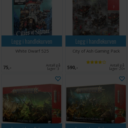
Legg i handlekurven
Legg i handlekurven
White Dwarf 525
City of Ash Gaming Pack
Antall på
Antall på
75,-
590,-
lager:
3
lager:
20+