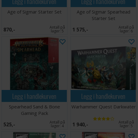
Legg i handlekurven
Legg i handlekurven
Age of Sigmar Starter Set
Age of Sigmar Spearhead
Starter Set
Antall på
Antall på
870,-
1 575,-
lager:
5
lager:
6
Legg i handlekurven
Legg i handlekurven
Spearhead Sand & Bone
Warhammer Quest Darkwater
Gaming Pack
Antall på
Antall på
525,-
1 940,-
lager:
4
lager:
5