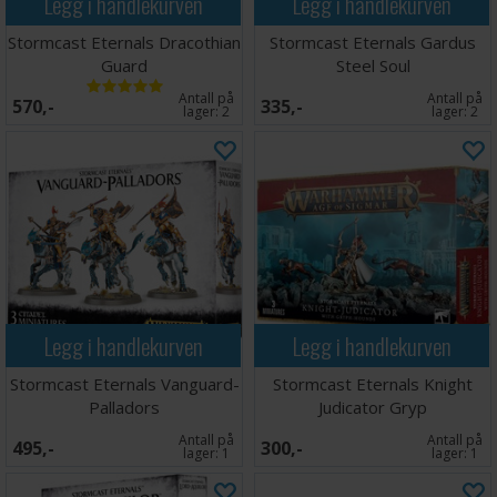
Legg i handlekurven
Legg i handlekurven
Stormcast Eternals Dracothian
Stormcast Eternals Gardus
Guard
Steel Soul
Antall på
Antall på
570,-
335,-
lager:
2
lager:
2
Legg i handlekurven
Legg i handlekurven
Stormcast Eternals Vanguard-
Stormcast Eternals Knight
Palladors
Judicator Gryp
Antall på
Antall på
495,-
300,-
lager:
1
lager:
1