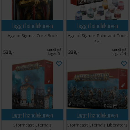
Legg i handlekurven
Legg i handlekurven
Age of Sigmar Core Book
Age of Sigmar Paint and Tools
Set
Antall på
Antall på
530,-
339,-
lager:
5
lager:
14
Legg i handlekurven
Legg i handlekurven
Stormcast Eternals
Stormcast Eternals Liberators