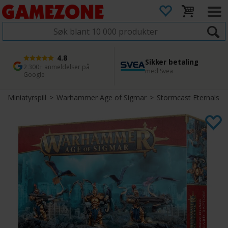
4.8
Sikker betaling
1 dags levering
45 dager returfrist
2 300+ anmeldelser på
med Svea
Bestill innen kl. 12
Enkel retur
Google
Miniatyrspill
>
Warhammer Age of Sigmar
>
Stormcast Eternals