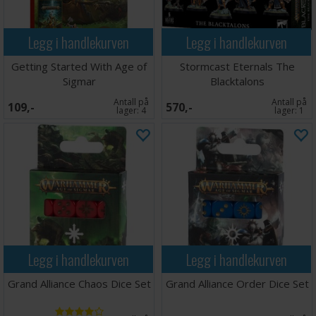
Legg i handlekurven
Legg i handlekurven
Getting Started With Age of
Stormcast Eternals The
Sigmar
Blacktalons
Antall på
Antall på
109,-
570,-
lager:
4
lager:
1
Legg i handlekurven
Legg i handlekurven
Grand Alliance Chaos Dice Set
Grand Alliance Order Dice Set