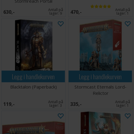
Stormreach Portal
Antall på
Antall på
630,-
470,-
lager:
9
lager:
1
Legg i handlekurven
Legg i handlekurven
Blacktalon (Paperback)
Stormcast Eternals Lord-
Relictor
Antall på
Antall på
119,-
335,-
lager:
3
lager:
1