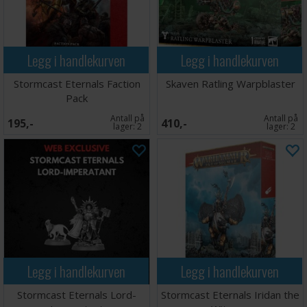
Legg i handlekurven
Legg i handlekurven
Stormcast Eternals Faction
Skaven Ratling Warpblaster
Pack
Antall på
Antall på
195,-
410,-
lager:
2
lager:
2
Legg i handlekurven
Legg i handlekurven
Stormcast Eternals Lord-
Stormcast Eternals Iridan the