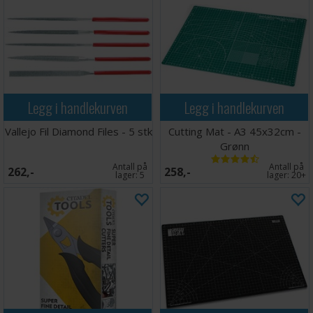
Legg i handlekurven
Legg i handlekurven
Vallejo Fil Diamond Files - 5 stk
Cutting Mat - A3 45x32cm -
Grønn
Antall på
Antall på
262,-
258,-
lager:
5
lager:
20+