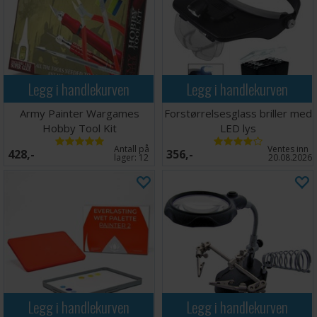
Legg i handlekurven
Legg i handlekurven
Army Painter Wargames
Forstørrelsesglass briller med
Hobby Tool Kit
LED lys
Antall på
Ventes inn
428,-
356,-
lager:
12
20.08.2026
Legg i handlekurven
Legg i handlekurven