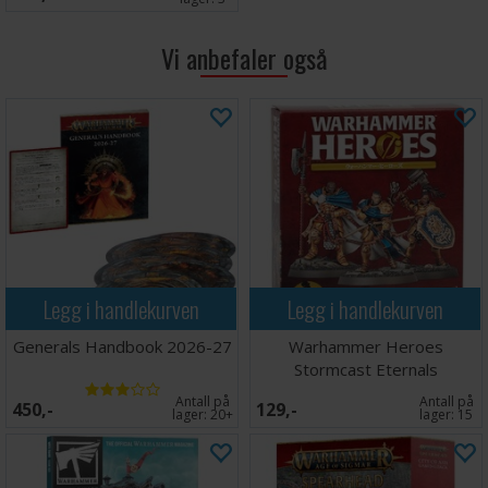
Vi anbefaler også
Legg i handlekurven
Legg i handlekurven
Generals Handbook 2026-27
Warhammer Heroes
Stormcast Eternals
Antall på
Antall på
450,-
129,-
lager:
20+
lager:
15