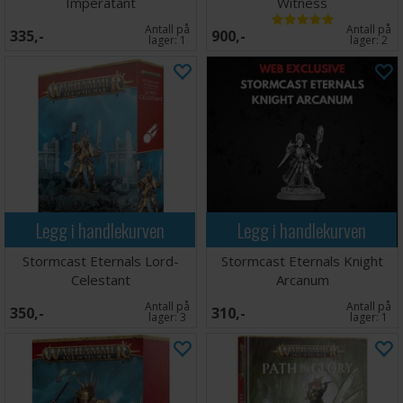
Imperatant
Witness
Antall på
Antall på
335,-
900,-
lager:
1
lager:
2
Legg i handlekurven
Legg i handlekurven
Stormcast Eternals Lord-
Stormcast Eternals Knight
Celestant
Arcanum
Antall på
Antall på
350,-
310,-
lager:
3
lager:
1