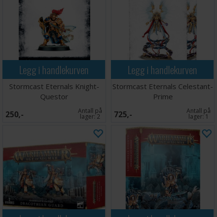
Legg i handlekurven
Legg i handlekurven
Stormcast Eternals Knight-
Stormcast Eternals Celestant-
Questor
Prime
Antall på
Antall på
250,-
725,-
lager:
2
lager:
1