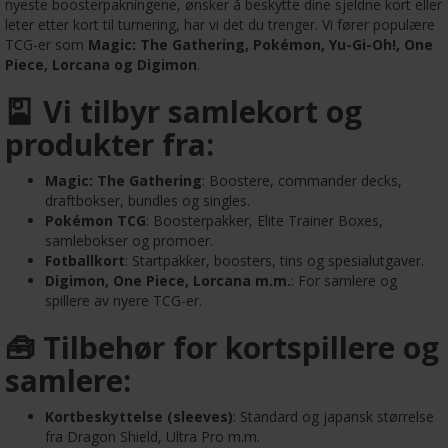
nyeste boosterpakningene, ønsker å beskytte dine sjeldne kort eller
leter etter kort til turnering, har vi det du trenger. Vi fører populære
TCG-er som
Magic: The Gathering, Pokémon, Yu-Gi-Oh!, One
Piece, Lorcana og Digimon
.
🎴 Vi tilbyr samlekort og
produkter fra:
Magic: The Gathering
: Boostere, commander decks,
draftbokser, bundles og singles.
Pokémon TCG
: Boosterpakker, Elite Trainer Boxes,
samlebokser og promoer.
Fotballkort
: Startpakker, boosters, tins og spesialutgaver.
Digimon, One Piece, Lorcana m.m.
: For samlere og
spillere av nyere TCG-er.
🧰 Tilbehør for kortspillere og
samlere:
Kortbeskyttelse (sleeves)
: Standard og japansk størrelse
fra Dragon Shield, Ultra Pro m.m.