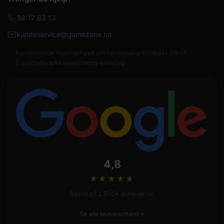
38 17 83 13
kundeservice@gamezone.no
Kundeservice tilgjengelig på telefon mandag–fredag kl. 09–15.
E-post besvares senest neste virkedag.
4,8
★★★★
★
Basert på 2 300+ anmeldelser
Se alle brukeromtaler