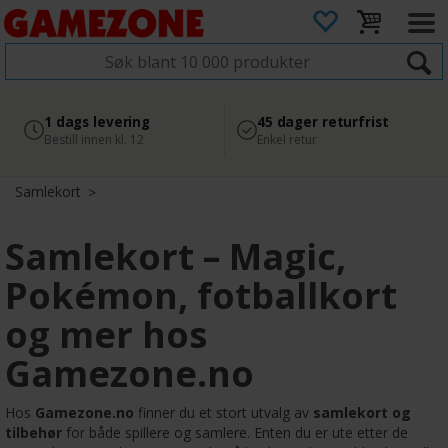
4.8
Sikker betaling
1 dags levering
45 dager returfrist
2 300+ anmeldelser på
med Svea
Bestill innen kl. 12
Enkel retur
Google
Samlekort
Samlekort – Magic,
Pokémon, fotballkort
og mer hos
Gamezone.no
Hos
Gamezone.no
finner du et stort utvalg av
samlekort og
tilbehør
for både spillere og samlere. Enten du er ute etter de