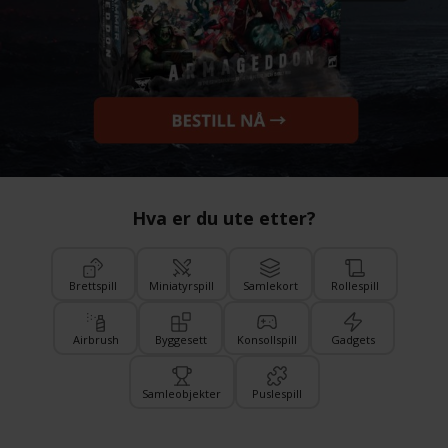
Hva er du ute etter?
Brettspill
Miniatyrspill
Samlekort
Rollespill
Airbrush
Byggesett
Konsollspill
Gadgets
Samleobjekter
Puslespill