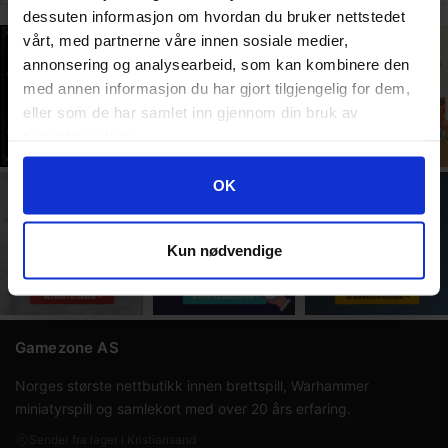
Play
dessuten informasjon om hvordan du bruker nettstedet
Display
vårt, med partnerne våre innen sosiale medier,
annonsering og analysearbeid, som kan kombinere den
med annen informasjon du har gjort tilgjengelig for dem,
eller som de har samlet inn gjennom din bruk av
tjenestene deres.
Googles retningslinjer for personvern
OK
Kun nødvendige
Gamezone AS
Norges største nettbutikk innen brettspill, Warhammer
miniatyrspill og samlekort med over 20 års erfaring.
Sender fra lager i Kristiansand