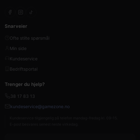
Snarveier
Ofte stilte spørsmål
Min side
Kundeservice
Bedriftsportal
Trenger du hjelp?
38 17 83 13
kundeservice@gamezone.no
Kundeservice tilgjengelig på telefon mandag–fredag kl. 09–15.
E-post besvares senest neste virkedag.