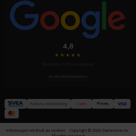
4,8
★★★★
★
Basert på 2 300+ anmeldelser
Se alle brukeromtaler
Faktura / Delbetaling
Informasjon om bruk av cookies
Copyright © 2026 Gamezone.no -
All rights reserved