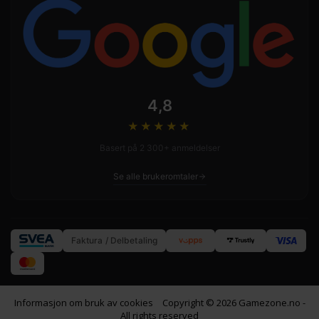
4,8
★★★★
★
Basert på 2 300+ anmeldelser
Se alle brukeromtaler
Faktura / Delbetaling
Informasjon om bruk av cookies
Copyright © 2026 Gamezone.no -
All rights reserved