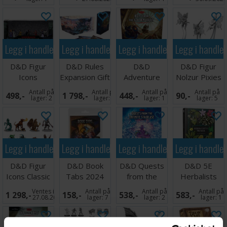
Legg i handlekurven
Legg i handlekurven
Legg i handlekurven
Legg i handle
D&D Figur
D&D Rules
D&D
D&D Figur
Icons
Expansion Gift
Adventure
Nolzur Pixies
Denizens of
Set
Keys Golden
Antall på
Antall på
Antall på
Antall på
498,-
1 798,-
448,-
90,-
Ravenloft
Vault
lager:
2
lager:
3
lager:
1
lager:
5
Legg i handlekurven
Legg i handlekurven
Legg i handlekurven
Legg i handle
D&D Figur
D&D Book
D&D Quests
D&D 5E
Icons Classic
Tabs 2024
from the
Herbalists
Monsters G-J
Players
Infinite
Primer
Ventes inn
Antall på
Antall på
Antall på
1 298,-
158,-
538,-
583,-
Handbook
Staircase
27.08.2026
lager:
7
lager:
2
lager:
1