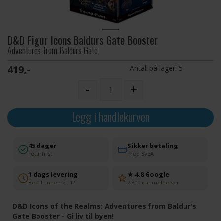
D&D Figur Icons Baldurs Gate Booster
Adventures from Baldurs Gate
419,-
Antall på lager:
5
-
+
Legg i handlekurven
45 dager
Sikker betaling
returfrist
med SVEA
1 dags levering
★ 4.8 Google
Bestill innen kl. 12
2 300+ anmeldelser
D&D Icons of the Realms: Adventures from Baldur's
Gate Booster - Gi liv til byen!