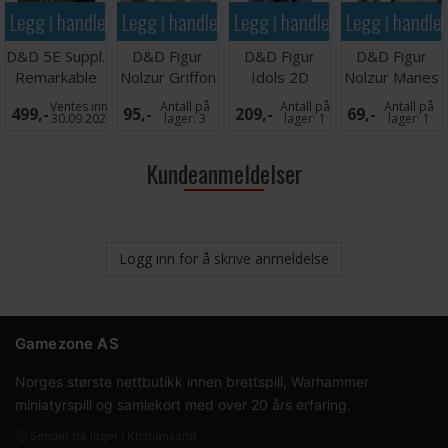
Legg i handlekurven
Legg i handlekurven
Legg i handlekurven
Legg i handle
D&D 5E Suppl.
D&D Figur
D&D Figur
D&D Figur
Remarkable
Nolzur Griffon
Idols 2D
Nolzur Manes
Inns & Their
Hatchlings
Icewind Dale
Ventes inn
Antall på
Antall på
Antall på
499,-
95,-
209,-
69,-
Dr
Set 3
30.09.2026
lager:
3
lager:
1
lager:
1
Kundeanmeldelser
Logg inn for å skrive anmeldelse
Gamezone AS
Norges største nettbutikk innen brettspill, Warhammer
miniatyrspill og samlekort med over 20 års erfaring.
Sender fra lager i Kristiansand