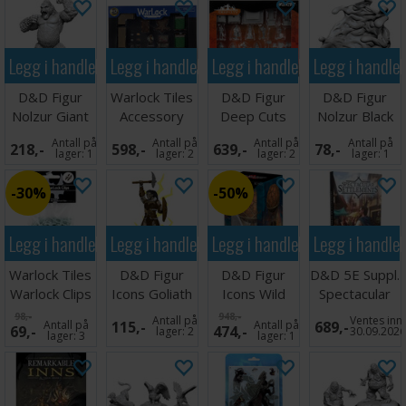
Legg i handlekurven
Legg i handlekurven
Legg i handlekurven
Legg i handle
D&D Figur
Warlock Tiles
D&D Figur
D&D Figur
Nolzur Giant
Accessory
Deep Cuts
Nolzur Black
Ape
Tavern
Castle Royal
Pudding
Antall på
Antall på
Antall på
Antall på
218,-
598,-
639,-
78,-
Court
lager:
1
lager:
2
lager:
2
lager:
1
30%
50%
Legg i handlekurven
Legg i handlekurven
Legg i handlekurven
Legg i handle
Warlock Tiles
D&D Figur
D&D Figur
D&D 5E Suppl.
Warlock Clips
Icons Goliath
Icons Wild
Spectacular
EZ - 100 stk
Barbarian
Beyond W
Settlements
98,-
948,-
Antall på
Ventes inn
Antall på
115,-
Antall på
689,-
69,-
474,-
Female
Premium 2
lager:
2
30.09.202
lager:
3
lager:
1