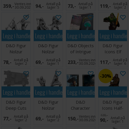
Summer
Wild Boar
Grick Alpha
Rogue Female
Ventes inn
Antall på
Antall på
Antall på
359,-
94,-
73,-
119,-
Wood 15cm
30.09.2026
lager:
5
lager:
1
lager:
2
Legg i handlekurven
Legg i handlekurven
Legg i handlekurven
Legg i handle
D&D Figur
D&D Figur
D&D Objects
D&D Figur
Nolzur
Nolzur
of Intrigue
Icons Elf
Bearded
Warforged
Underground
Fighter Male
Antall på
Antall på
Ventes inn
Antall på
78,-
69,-
233,-
117,-
Devils
Rogue
Deck
lager:
2
lager:
1
30.09.2026
lager:
6
30%
Legg i handlekurven
Legg i handlekurven
Legg i handlekurven
Legg i handle
D&D Figur
D&D Figur
D&D
D&D Figur
Deep Cuts
Nolzur
Character
Icons Half-
Bounty Board
Warforged
Class Folio
Orc Fighter
128,-
Antall på
Antall på
Ventes inn
77,-
69,-
150,-
Antall på
90,-
Monk
Barbarian
Female
lager:
2
lager:
2
30.09.2026
lager:
1