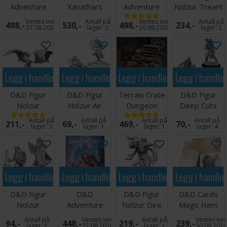
Adventure
Xanathars
Adventure
Nolzur Treant
The
Guide to
Tales From
Ventes inn
Antall på
Ventes inn
Antall på
498,-
530,-
498,-
234,-
Shattered
Everything
Yawning
27.08.2026
lager:
2
30.09.2026
lager:
2
Obilisk
Portal
Legg i handlekurven
Legg i handlekurven
Legg i handlekurven
Legg i handle
D&D Figur
D&D Figur
Terrain Crate
D&D Figur
Nolzur
Nolzur Air
Dungeon
Deep Cuts
Wyvern
Genasi Rogue
Essential
Bandits
Antall på
Antall på
Antall på
Antall på
211,-
69,-
469,-
70,-
Female
lager:
3
lager:
1
lager:
1
lager:
4
Legg i handlekurven
Legg i handlekurven
Legg i handlekurven
Legg i handle
D&D Figur
D&D
D&D Figur
D&D Cards
Nolzur
Adventure
Nolzur Dire
Magic Item
Kalashtar
Candlekeep
Troll
Compendium
Antall på
Ventes inn
Antall på
Ventes inn
94,-
448,-
219,-
239,-
Cleric Female
Mysteries
Weapons
lager:
1
27.08.2026
lager:
1
30.09.202