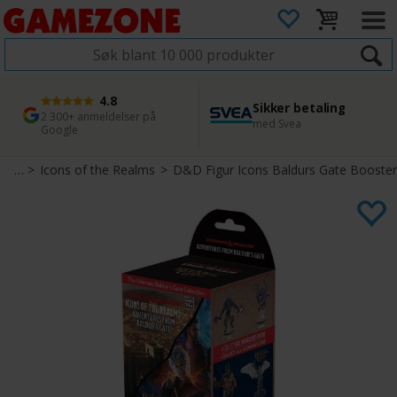
4.8
Sikker betaling
1 dags levering
45 dager returfrist
2 300+ anmeldelser på
med Svea
Bestill innen kl. 12
Enkel retur
Google
urer
>
Icons of the Realms
>
D&D Figur Icons Baldurs Gate Booster