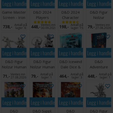
Legg i handlekurven
Legg i handlekurven
Legg i handlekurven
Legg i handle
D&D Icons of the Realms: Adventures from Baldur's Gate
Booster er et must-have. Ta med intrigene og spenningen fra
Game Master
D&D 2024
D&D 2024
D&D Figur
Baldur's Gate til bordplaten din og la eventyret utfolde seg!
Screen - Iron
Players
Character
Nolzur
Grey
Handbook
Sheets
Beholder
Utgivelsesdato: Mai 2025
Antall på
Ventes inn
Antall på
Ventes inn
738,-
448,-
198,-
79,-
lager:
6
30.09.2026
lager:
15
27.08.2026
Legg i handlekurven
Legg i handlekurven
Legg i handlekurven
Legg i handle
D&D Figur
D&D Figur
D&D Icewind
D&D
Nolzur Human
Nolzur Human
Dale Dice &
Adventure
Ranger Male
Wizard Male
Misc
Wild Beyond
Ventes inn
Antall på
Antall på
Antall på
71,-
79,-
464,-
448,-
Witchlight
27.08.2026
lager:
1
lager:
3
lager:
1
Legg i handlekurven
Legg i handlekurven
Legg i handlekurven
Legg i handle
D&D
D&D Suppl.
D&D
D&D Figur