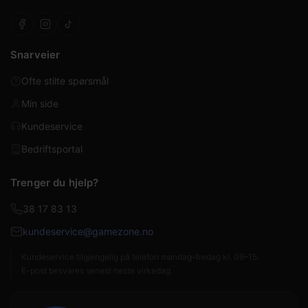
Snarveier
Ofte stilte spørsmål
Min side
Kundeservice
Bedriftsportal
Trenger du hjelp?
38 17 83 13
kundeservice@gamezone.no
Kundeservice tilgjengelig på telefon mandag–fredag kl. 09–15.
E-post besvares senest neste virkedag.