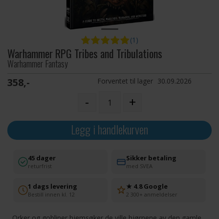
(1)
Warhammer RPG Tribes and Tribulations
Warhammer Fantasy
358,-
Forventet til lager
30.09.2026
-
+
Legg i handlekurven
45 dager
Sikker betaling
returfrist
med SVEA
1 dags levering
★ 4.8 Google
Bestill innen kl. 12
2 300+ anmeldelser
Orker og gobliner hjemsøker de ville hjørnene av den gamle