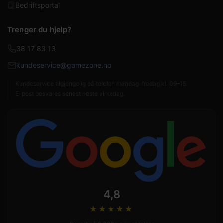
Bedriftsportal
Trenger du hjelp?
38 17 83 13
kundeservice@gamezone.no
Kundeservice tilgjengelig på telefon mandag–fredag kl. 09–15.
E-post besvares senest neste virkedag.
4,8
★★★★
★