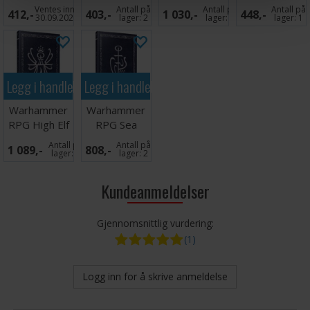
of the Empire
Wardens Of
Players Guide
Stone and
Ventes inn
Antall på
Antall på
Antall på
412,-
403,-
1 030,-
448,-
V2
Cothique
CE
Steel
30.09.2026
lager:
2
lager:
3
lager:
1
Legg i handlekurven
Legg i handlekurven
Warhammer
Warhammer
RPG High Elf
RPG Sea
Players Guide
Wardens of
Antall på
Antall på
1 089,-
808,-
CE
Cothique CE
lager:
1
lager:
2
Kundeanmeldelser
Gjennomsnittlig vurdering:
(1)
Logg inn for å skrive anmeldelse