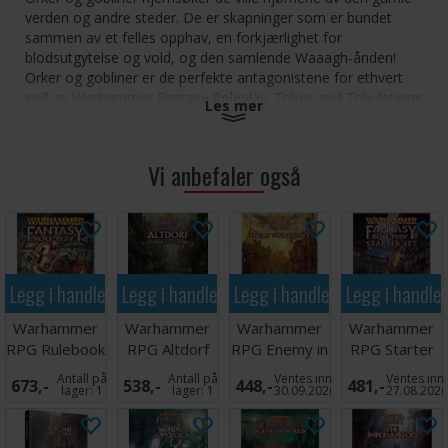
verden og andre steder. De er skapninger som er bundet
sammen av et felles opphav, en forkjærlighet for
blodsutgytelse og vold, og den samlende Waaagh-ånden!
Orker og gobliner er de perfekte antagonistene for ethvert
spill av Warhammer Fantasy Roleplay. Tribes and Tribulations
Les mer
gir detaljer om en rekke av disse krigerske og ondskapsfulle
skapningene: Goblins, Orcs, Black Orcs, Hobgoblins og
Snotlings, i tillegg til seksjoner om troll og troll. Hver enkelt
Vi anbefaler også
stamme har fått sitt eget kapittel, som viser mangfoldet av
orke- og goblin-krigere som plager den gamle verden og
andre steder.
Cluster-Eye Tribe:
The Terrors of the Drakwald, en
gruppe skogsgobliner som hungrer etter fanger
Legg i handlekurven
Legg i handlekurven
Legg i handlekurven
Legg i handle
Broken Nose Tribe:
Beryktede ødeleggere av flere
dvergehold og uforbederlige plyndrere av artilleri
Warhammer
Warhammer
Warhammer
Warhammer
The Black Mountain Boyz:
En ondskapsfull gruppe
RPG Rulebook
RPG Altdorf
RPG Enemy in
RPG Starter
orker som er dyktige banditter og utpressere
Regelbok
Crown of
Shadows
Set
The Stone Snakes:
Ville orker som er engasjert i en
Antall på
Antall på
Ventes inn
Ventes inn
673,-
538,-
448,-
481,-
Empire
lager:
1
lager:
1
30.09.2026
27.08.202
pågående kampanje mot kaosdvergenes plyndringer
The Wolfboyz Oglah Khan:
En gruppe hobgoblin-
speidere som leier seg inn, med et utpreget rykte for