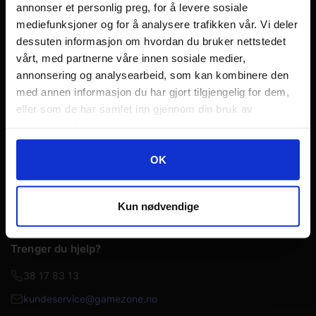
annonser et personlig preg, for å levere sosiale
Norges største nettbutikk innen brettspill, Warhammer
mediefunksjoner og for å analysere trafikken vår. Vi deler
miniatyrspill og samlekort med over 20 års erfaring.
dessuten informasjon om hvordan du bruker nettstedet
Sender fra lager i Kristiansand
vårt, med partnerne våre innen sosiale medier,
annonsering og analysearbeid, som kan kombinere den
med annen informasjon du har gjort tilgjengelig for dem,
eller som de har samlet inn gjennom din bruk av
Snarveier
tjenestene deres.
Ofte stilte spørsmål
Googles retningslinjer for personvern
OK
Min side
Kundeservice
Kun nødvendige
Bedriftsportal
Trenger du hjelp?
38 17 83 13
kundeservice@gamezone.no