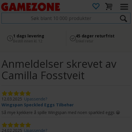
4.8
Sikker betaling
1 dags levering
45 dager returfrist
2 300+ anmeldelser på
med Svea
Bestill innen kl. 12
Enkel retur
Google
Anmeldelser skrevet av
Camilla Fosstveit
12.03.2025
Upassende?
Wingspan Speckled Eggs Tilbehør
Så mye kjekkere å spille Wingspan med noen sparkled eggs 😀
24.02.2025
Upassende?