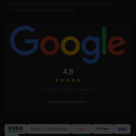
Kundeservice tilgjengelig på telefon mandag–fredag kl. 09–15.
E-post besvares senest neste virkedag.
4,8
★★★★
★
Basert på 2 300+ anmeldelser
Se alle brukeromtaler
Faktura / Delbetaling