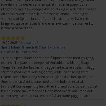
ikke denne da det er samme spillet med mer papp, det er
riktignok 5 nye "low complexity" spirits og er nok fristende for
en completionist, men ikke for mange andre. Samtidig er
Horizons of Spirit Island et flott spill hvis man vil ha en litt
billigere utgave av Spirit Island eller eventuelt noe som er litt
lettere å ta med seg.
19.10.2023
Upassende?
Spirit Island Branch & Claw Expansion
Utvidelse til Spirit Island
Liker du Spirit Island er det bare å kjøpe denne med en gang,
essensiell expansion. Keeper of Forbidden Wilds og Sharp
Fangs Behind the Leaves er begge fantastiske spirits, i tillegg
får man med event kort og beast, wilds, disease og strife
tokens som tilfører ting som Spirit Island ikke bør spilles uten.
Eneste par små minusene med denne boksen er at alt
innholdet burde egentlig ha blitt levert med core boksen og det
kunne gjerne ha vært dobbelt opp med event kort, men det
ordner seg hvis du også tenker på å anskaffe Jagged Earth.