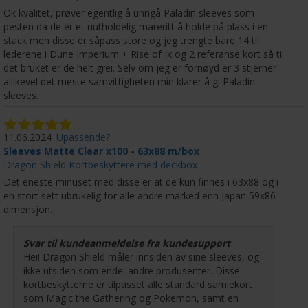
Ok kvalitet, prøver egentlig å unngå Paladin sleeves som
pesten da de er et uutholdelig mareritt å holde på plass i en
stack men disse er såpass store og jeg trengte bare 14 til
lederene i Dune Imperium + Rise of Ix og 2 referanse kort så til
det bruket er de helt grei. Selv om jeg er fornøyd er 3 stjerner
allikevel det meste samvittigheten min klarer å gi Paladin
sleeves.
11.06.2024
Upassende?
Sleeves Matte Clear x100 - 63x88 m/box
Dragon Shield Kortbeskyttere med deckbox
Det eneste minuset med disse er at de kun finnes i 63x88 og i
en stort sett ubrukelig for alle andre marked enn Japan 59x86
dimensjon.
Svar til kundeanmeldelse fra kundesupport
Hei! Dragon Shield måler innsiden av sine sleeves, og
ikke utsiden som endel andre produsenter. Disse
kortbeskytterne er tilpasset alle standard samlekort
som Magic the Gathering og Pokemon, samt en