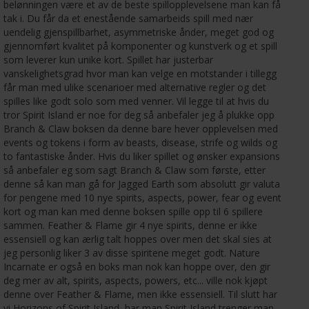
belønningen være et av de beste spillopplevelsene man kan få
tak i. Du får da et enestående samarbeids spill med nær
uendelig gjenspillbarhet, asymmetriske ånder, meget god og
gjennomført kvalitet på komponenter og kunstverk og et spill
som leverer kun unike kort. Spillet har justerbar
vanskelighetsgrad hvor man kan velge en motstander i tillegg
får man med ulike scenarioer med alternative regler og det
spilles like godt solo som med venner. Vil legge til at hvis du
tror Spirit Island er noe for deg så anbefaler jeg å plukke opp
Branch & Claw boksen da denne bare hever opplevelsen med
events og tokens i form av beasts, disease, strife og wilds og
to fantastiske ånder. Hvis du liker spillet og ønsker expansions
så anbefaler eg som sagt Branch & Claw som første, etter
denne så kan man gå for Jagged Earth som absolutt gir valuta
for pengene med 10 nye spirits, aspects, power, fear og event
kort og man kan med denne boksen spille opp til 6 spillere
sammen. Feather & Flame gir 4 nye spirits, denne er ikke
essensiell og kan ærlig talt hoppes over men det skal sies at
jeg personlig liker 3 av disse spiritene meget godt. Nature
Incarnate er også en boks man nok kan hoppe over, den gir
deg mer av alt, spirits, aspects, powers, etc... ville nok kjøpt
denne over Feather & Flame, men ikke essensiell. Til slutt har
vi Horizons of Spirit Island, har man Spirit Island trenger man