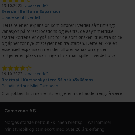
19.10.2023
Upassende?
Everdell Bellfaire Expansion
Utvidelse til Everdell
Bellfaire er en expansion som tilfører Everdell sårt tiltrengt
variasjon på forest locations og events, de asymmetriske
starter kortene er også fint for de som ønsker litt ekstra spice
og åpner for nye strategier helt fra starten. Dette er ikke en
essensiell expansion men den tilfører variasjon og den
fortjener en plass i samlingen hvis man spiller Everdell ofte.
19.10.2023
Upassende?
Brettspill Kortbeskyttere 55 stk 45x68mm
Paladin Arthur Mini European
Gjør jobben fint men er litt lengre enn de hadde trengt å være
Gamezone AS
Norges største nettbutikk innen brettspill, Warhammer
miniatyrspill og samlekort med over 20 års erfaring.