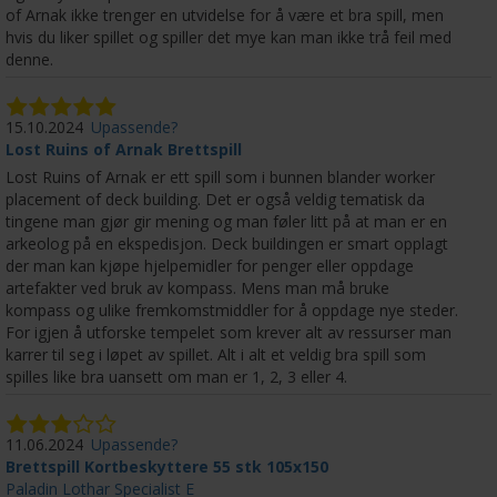
of Arnak ikke trenger en utvidelse for å være et bra spill, men
hvis du liker spillet og spiller det mye kan man ikke trå feil med
denne.
15.10.2024
Upassende?
Lost Ruins of Arnak Brettspill
Lost Ruins of Arnak er ett spill som i bunnen blander worker
placement of deck building. Det er også veldig tematisk da
tingene man gjør gir mening og man føler litt på at man er en
arkeolog på en ekspedisjon. Deck buildingen er smart opplagt
der man kan kjøpe hjelpemidler for penger eller oppdage
artefakter ved bruk av kompass. Mens man må bruke
kompass og ulike fremkomstmiddler for å oppdage nye steder.
For igjen å utforske tempelet som krever alt av ressurser man
karrer til seg i løpet av spillet. Alt i alt et veldig bra spill som
spilles like bra uansett om man er 1, 2, 3 eller 4.
11.06.2024
Upassende?
Brettspill Kortbeskyttere 55 stk 105x150
Paladin Lothar Specialist E