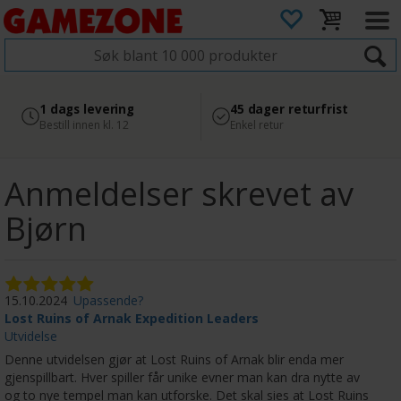
4.8
Sikker betaling
1 dags levering
45 dager returfrist
2 300+ anmeldelser på
med Svea
Bestill innen kl. 12
Enkel retur
Google
Anmeldelser skrevet av
Bjørn
15.10.2024
Upassende?
Lost Ruins of Arnak Expedition Leaders
Utvidelse
Denne utvidelsen gjør at Lost Ruins of Arnak blir enda mer
gjenspillbart. Hver spiller får unike evner man kan dra nytte av
og to nye tempel man kan utforske. Det skal sies at Lost Ruins