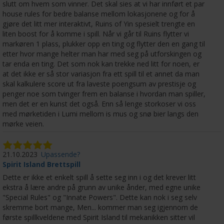
slutt om hvem som vinner. Det skal sies at vi har innført et par
house rules for bedre balanse mellom lokasjonene og for å
gjøre det litt mer interaktivt, Ruins of Yin spesielt trengte en
liten boost for å komme i spill. Når vi går til Ruins flytter vi
markøren 1 plass, plukker opp en ting og flytter den en gang til
etter hvor mange helter man har med seg på utforskingen og
tar enda en ting. Det som nok kan trekke ned litt for noen, er
at det ikke er så stor variasjon fra ett spill til et annet da man
skal kalkulere score ut fra laveste poengsum av prestisje og
penger noe som tvinger frem en balanse i hvordan man spiller,
men det er en kunst det også. Enn så lenge storkoser vi oss
med mørketiden i Lumi mellom is mus og snø bier langs den
mørke veien.
21.10.2023
Upassende?
Spirit Island Brettspill
Dette er ikke et enkelt spill å sette seg inn i og det krever litt
ekstra å lære andre på grunn av unike ånder, med egne unike
"Special Rules" og "Innate Powers". Dette kan nok i seg selv
skremme bort mange, Men... kommer man seg igjennom de
første spillkveldene med Spirit Island til mekanikken sitter vil