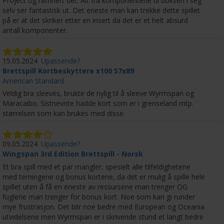
Project og raffinert det. Alt fra komponentene til boksen i seg
selv ser fantastisk ut. Det eneste man kan trekke dette spillet
på er at det skriker etter en insert da det er et helt absurd
antall komponenter.
15.05.2024
Upassende?
Brettspill Kortbeskyttere x100 57x89
American Standard
Veldig bra sleeves, brukte de nylig til å sleeve Wyrmspan og
Maracaibo. Sistnevnte hadde kort som er i grenseland mtp.
størrelsen som kan brukes med disse.
09.05.2024
Upassende?
Wingspan 3rd Edition Brettspill - Norsk
Et bra spill med et par mangler, spesielt alle tilfeldighetene
med terningene og bonus kortene, da det er mulig å spille hele
spillet uten å få en eneste av ressursene man trenger OG
fuglene man trenger for bonus kort. Noe som kan gi runder
mye frustrasjon. Det blir noe bedre med European og Oceania
utvidelsene men Wyrmspan er i skrivende stund et langt bedre