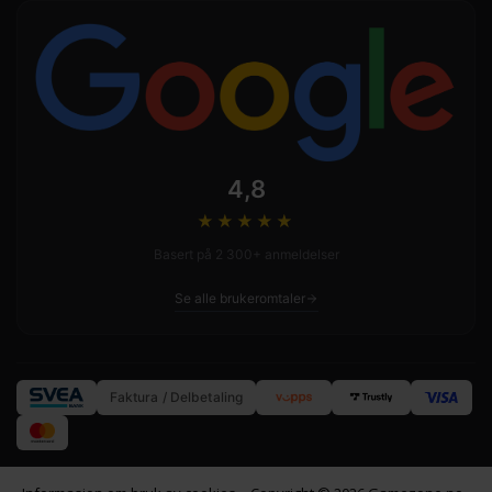
4,8
★★★★
★
Basert på 2 300+ anmeldelser
Se alle brukeromtaler
Faktura / Delbetaling