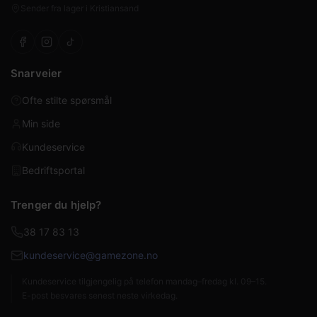
Sender fra lager i Kristiansand
Snarveier
Ofte stilte spørsmål
Min side
Kundeservice
Bedriftsportal
Trenger du hjelp?
38 17 83 13
kundeservice@gamezone.no
Kundeservice tilgjengelig på telefon mandag–fredag kl. 09–15.
E-post besvares senest neste virkedag.