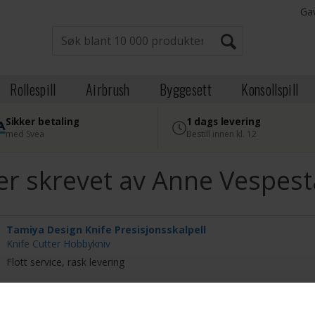
Ga
Rollespill
Airbrush
Byggesett
Konsollspill
Sikker betaling
1 dags levering
med Svea
Bestill innen kl. 12
r skrevet av Anne Vespes
Tamiya Design Knife Presisjonsskalpell
Knife Cutter Hobbykniv
Flott service, rask levering