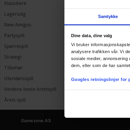
Klassikere
Lagersalg
Samtykke
New Amigos
Partyspill
Dine data, dine valg
Vi bruker informasjonskapsler
Spørrespill
analysere trafikken vår. Vi 
Strategi
sosiale medier, annonsering 
dem, eller som de har samlet
Tilbehør
Utendørsspill
Googles retningslinjer for
Verdens beste brettspill
Årets spill
Gamezone AS