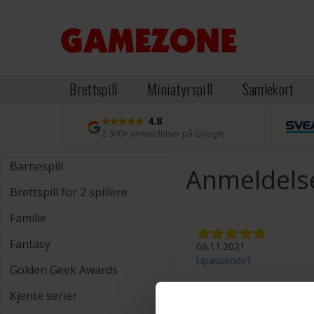
Brettspill
Miniatyrspill
Samlekort
4.8
2 300+ anmeldelser på Google
Barnespill
Anmeldelse
Brettspill for 2 spillere
Familie
Fantasy
06.11.2021
Upassende?
Golden Geek Awards
Kjente serier