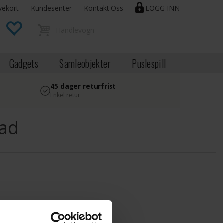
vekort
Kundesenter
Kontakt Oss
LOGG INN
Gadgets
Samleobjekter
Puslespill
45 dager returfrist
Enkel retur
tad