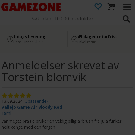
4.8
Sikker betaling
1 dags levering
45 dager returfrist
2 300+ anmeldelser på
med Svea
Bestill innen kl. 12
Enkel retur
Google
Anmeldelser skrevet av
Torstein blomvik
13.09.2024
Upassende?
Vallejo Game Air Bloody Red
18ml
var meget bra ! e bruker en veldig billig airbrush fra jula funker
heilt konge med den fargen