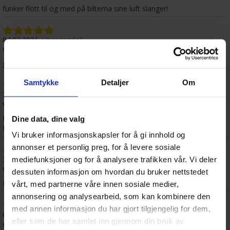
funker flott til og med på biltema sine luft slanger!
04.02.2021
Upassende?
Vallejo Mud Thick Mud Black - 40ml
ganske så nice til baseing av baser i warhammer 40k! ::)
Samtykke
Detaljer
Om
31.01.2021
Upassende?
Vallejo Primer Grey 200ml
Den svarte utgaven er mye bedre , denne her er litt tynn, men
Dine data, dine valg
funker og bruke pensel med også begge utgavene
Vi bruker informasjonskapsler for å gi innhold og
annonser et personlig preg, for å levere sosiale
31.01.2021
Upassende?
mediefunksjoner og for å analysere trafikken vår. Vi deler
Vallejo Mud Thick Mud Black - 40ml
dessuten informasjon om hvordan du bruker nettstedet
Meget knall til Warhammer basing
vårt, med partnerne våre innen sosiale medier,
annonsering og analysearbeid, som kan kombinere den
med annen informasjon du har gjort tilgjengelig for dem,
03.01.2021
Upassende?
eller som de har samlet inn gjennom din bruk av
Orks Runtherd & Gretchin