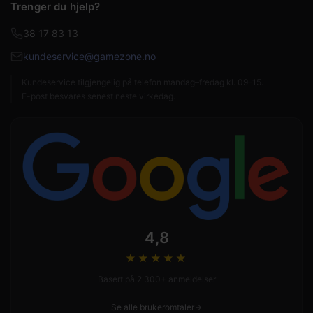
Trenger du hjelp?
38 17 83 13
kundeservice@gamezone.no
Kundeservice tilgjengelig på telefon mandag–fredag kl. 09–15.
E-post besvares senest neste virkedag.
4,8
★★★★
★
Basert på 2 300+ anmeldelser
Se alle brukeromtaler