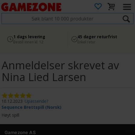
4.8
Sikker betaling
1 dags levering
45 dager returfrist
2 300+ anmeldelser på
med Svea
Bestill innen kl. 12
Enkel retur
Google
Anmeldelser skrevet av
Nina Lied Larsen
10.12.2023
Upassende?
Sequence Brettspill (Norsk)
Høyt spill
Gamezone AS