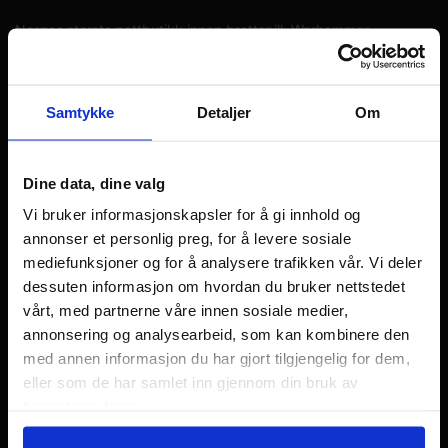
Norges største nettbutikk innen brettspill, Warhammer
miniatyrspill og samlekort med over 20 års erfaring.
Sender fra lager i Kristiansand
Samtykke
Detaljer
Om
Snarveier
Dine data, dine valg
Ofte stilte spørsmål
Vi bruker informasjonskapsler for å gi innhold og
annonser et personlig preg, for å levere sosiale
Min side
mediefunksjoner og for å analysere trafikken vår. Vi deler
Kundeservice
dessuten informasjon om hvordan du bruker nettstedet
vårt, med partnerne våre innen sosiale medier,
Bedriftsportal
annonsering og analysearbeid, som kan kombinere den
med annen informasjon du har gjort tilgjengelig for dem,
Trenger du hjelp?
eller som de har samlet inn gjennom din bruk av
38 17 83 13
tjenestene deres.
kundeservice@gamezone.no