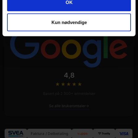
Googles retningslinjer for personvern
OK
Kundeservice tilgjengelig på telefon mandag–fredag kl. 09–15.
E-post besvares senest neste virkedag.
Kun nødvendige
4,8
★★★★
★
Basert på 2 300+ anmeldelser
Se alle brukeromtaler
Faktura / Delbetaling