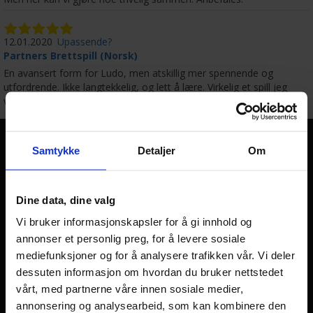
12.01.2020
Upassende?
Partners Brettspill (Norsk)
En avansert form for Ludo, men atskillig mer spennende og
utfordrende. Ikke langtekkelig, og lett å lære. Virkelig et spill jeg
vil anbefale. Kan spilles av 2 eller 3, men absolutt best med 4.
Gamezone AS
Samtykke
Detaljer
Om
Norges største nettbutikk innen brettspill, Warhammer
miniatyrspill og samlekort med over 20 års erfaring.
Dine data, dine valg
Sender fra lager i Kristiansand
Vi bruker informasjonskapsler for å gi innhold og
annonser et personlig preg, for å levere sosiale
mediefunksjoner og for å analysere trafikken vår. Vi deler
Snarveier
dessuten informasjon om hvordan du bruker nettstedet
vårt, med partnerne våre innen sosiale medier,
Ofte stilte spørsmål
annonsering og analysearbeid, som kan kombinere den