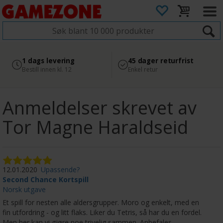
4.8
Sikker betaling
1 dags levering
45 dager returfrist
2 300+ anmeldelser på
med Svea
Bestill innen kl. 12
Enkel retur
Google
Anmeldelser skrevet av
Tor Magne Haraldseid
12.01.2020
Upassende?
Second Chance Kortspill
Norsk utgave
Et spill for nesten alle aldersgrupper. Moro og enkelt, med en
fin utfordring - og litt flaks. Liker du Tetris, så har du en fordel.
Men her kan vi gjøre noe trivelig sammen. Anbefales.