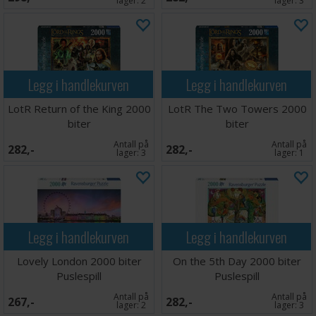
lager:
2
lager:
3
Legg i handlekurven
Legg i handlekurven
LotR Return of the King 2000
LotR The Two Towers 2000
biter
biter
Antall på
Antall på
282,-
282,-
lager:
3
lager:
1
Legg i handlekurven
Legg i handlekurven
Lovely London 2000 biter
On the 5th Day 2000 biter
Puslespill
Puslespill
Antall på
Antall på
267,-
282,-
lager:
2
lager:
3