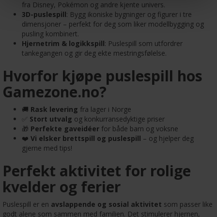
fra Disney, Pokémon og andre kjente univers.
3D-puslespill
: Bygg ikoniske bygninger og figurer i tre
dimensjoner – perfekt for deg som liker modellbygging og
pusling kombinert.
Hjernetrim & logikkspill
: Puslespill som utfordrer
tankegangen og gir deg ekte mestringsfølelse.
Hvorfor kjøpe puslespill hos
Gamezone.no?
🚚
Rask levering
fra lager i Norge
✅
Stort utvalg
og konkurransedyktige priser
🎁
Perfekte gaveidéer
for både barn og voksne
❤️
Vi elsker brettspill og puslespill
– og hjelper deg
gjerne med tips!
Perfekt aktivitet for rolige
kvelder og ferier
Puslespill er en
avslappende og sosial aktivitet
som passer like
godt alene som sammen med familien. Det stimulerer hjernen,