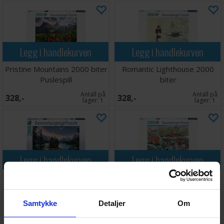
Legg i handlekurven
Legg i handlekurven
Pristine Mountains 2000 biter
Romantic Lighthouse 2000
Puslespill
biter
Antall på
Antall på
328,-
328,-
lager:
1
lager:
1
Legg i handlekurven
Legg i handlekurven
Spirit Island Canada 2000 biter
Thalassic Tale 2000 biter
Puslespill
Antall på
Antall på
Samtykke
Detaljer
Om
328,-
328,-
lager:
1
lager:
1