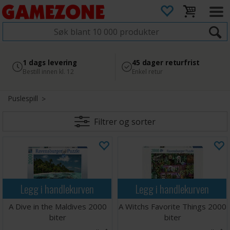
4.8
Sikker betaling
1 dags levering
45 dager returfrist
2 300+ anmeldelser på
med Svea
Bestill innen kl. 12
Enkel retur
Google
Puslespill
Filtrer og sorter
Legg i handlekurven
Legg i handlekurven
A Dive in the Maldives 2000
A Witchs Favorite Things 2000
biter
biter