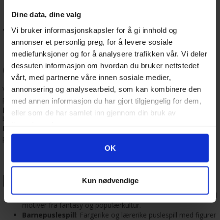
Puslespill for hele
Dine data, dine valg
familien – Finn ditt
Vi bruker informasjonskapsler for å gi innhold og
annonser et personlig preg, for å levere sosiale
neste favoritt hos
mediefunksjoner og for å analysere trafikken vår. Vi deler
Gamezone.no
dessuten informasjon om hvordan du bruker nettstedet
vårt, med partnerne våre innen sosiale medier,
Velkommen til
annonsering og analysearbeid, som kan kombinere den
Gamezone.no
– din ultimate destinasjon for
puslespill! Enten du er på jakt etter klassiske
1000-biters
med annen informasjon du har gjort tilgjengelig for dem,
puslespill
, utfordrende hjernetrim eller morsomme motiver for
eller som de har samlet inn gjennom din bruk av
barn, har vi noe for alle. Med et stort utvalg fra kjente merker som
tjenestene deres.
Ravensburger
og flere, finner du garantert et puslespill som
passer dine interesser og ferdighetsnivå.
Googles retningslinjer for personvern
OK
Utforsk vårt store utvalg av
puslespill
Kun nødvendige
Puslespill for voksne
: Alt fra vakre landskap og kunstverk til
motiver fra fantasy og populærkultur.
Barnepuslespill
: Fargerike og lærerike puslespill med figurer