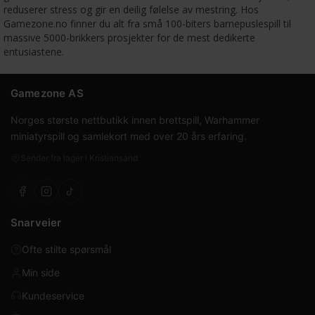
reduserer stress og gir en deilig følelse av mestring. Hos
Gamezone.no finner du alt fra små 100-biters barnepuslespill til
massive 5000-brikkers prosjekter for de mest dedikerte
entusiastene.
Gamezone AS
Norges største nettbutikk innen brettspill, Warhammer
miniatyrspill og samlekort med over 20 års erfaring.
Sender fra lager i Kristiansand
Snarveier
Ofte stilte spørsmål
Min side
Kundeservice