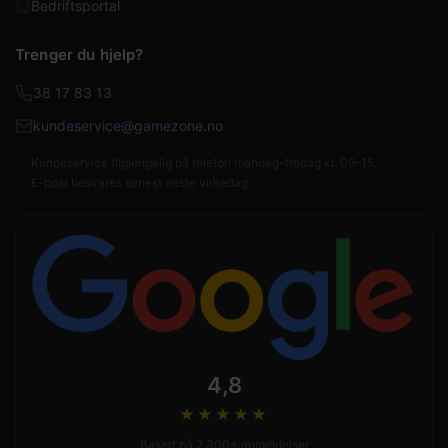
Bedriftsportal
Trenger du hjelp?
38 17 83 13
kundeservice@gamezone.no
Kundeservice tilgjengelig på telefon mandag–fredag kl. 09–15.
E-post besvares senest neste virkedag.
4,8
★★★★
★
Basert på 2 300+ anmeldelser