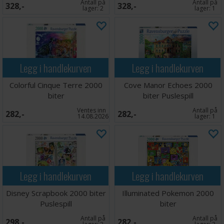
Antall på
Antall på
328,-
328,-
lager:
2
lager:
1
Legg i handlekurven
Legg i handlekurven
Colorful Cinque Terre 2000
Cove Manor Echoes 2000
biter
biter Puslespill
Ventes inn
Antall på
282,-
282,-
14.08.2026
lager:
1
Legg i handlekurven
Legg i handlekurven
Disney Scrapbook 2000 biter
Illuminated Pokemon 2000
Puslespill
biter
Antall på
Antall på
298,-
282,-