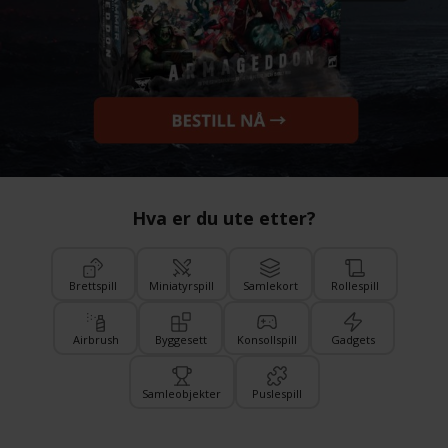
Hva er du ute etter?
Brettspill
Miniatyrspill
Samlekort
Rollespill
Airbrush
Byggesett
Konsollspill
Gadgets
Samleobjekter
Puslespill