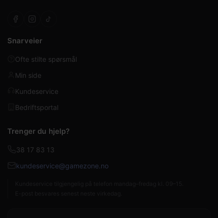
Snarveier
Ofte stilte spørsmål
Min side
Kundeservice
Bedriftsportal
Trenger du hjelp?
38 17 83 13
kundeservice@gamezone.no
Kundeservice tilgjengelig på telefon mandag–fredag kl. 09–15.
E-post besvares senest neste virkedag.