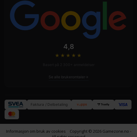
4,8
★★★★
★
Basert på 2 300+ anmeldelser
Se alle brukeromtaler
Faktura / Delbetaling
Informasjon om bruk av cookies
Copyright © 2026 Gamezone.no -
All rights reserved