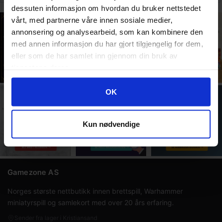
Play
dessuten informasjon om hvordan du bruker nettstedet
Display
vårt, med partnerne våre innen sosiale medier,
annonsering og analysearbeid, som kan kombinere den
med annen informasjon du har gjort tilgjengelig for dem,
eller som de har samlet inn gjennom din bruk av
tjenestene deres.
Googles retningslinjer for personvern
OK
Kun nødvendige
Gamezone AS
Norges største nettbutikk innen brettspill, Warhammer
miniatyrspill og samlekort med over 20 års erfaring.
Sender fra lager i Kristiansand