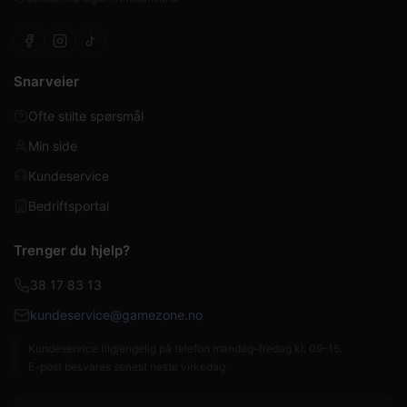
Snarveier
Ofte stilte spørsmål
Min side
Kundeservice
Bedriftsportal
Trenger du hjelp?
38 17 83 13
kundeservice@gamezone.no
Kundeservice tilgjengelig på telefon mandag–fredag kl. 09–15.
E-post besvares senest neste virkedag.