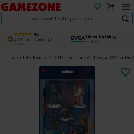
4.8
Sikker betaling
1 dags levering
45 dager returfrist
2 300+ anmeldelser på
med Svea
Bestill innen kl. 12
Enkel retur
Google
er
>
Icons of the Realms
>
D&D Figur Icons Wild Beyond W Starter 2