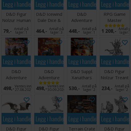
Legg i handlekurven
Legg i handlekurven
Legg i handlekurven
Legg i handle
D&D Figur
D&D Icewind
D&D
RPG Game
Nolzur Human
Dale Dice &
Adventure
Master
Wizard Male
Misc
Wild Beyond
Companion -
Antall på
Antall på
Antall på
Antall 
79,-
464,-
448,-
1 208,-
Witchlight
Iron Grey
lager:
1
lager:
3
lager:
1
lager:
Legg i handlekurven
Legg i handlekurven
Legg i handlekurven
Legg i handle
D&D
D&D
D&D Suppl.
D&D Figur
Adventure
Adventure
Xanathars
Nolzur Treant
The
Tales From
Guide to
Ventes inn
Ventes inn
Antall på
Antall på
498,-
498,-
530,-
234,-
Shattered
Yawning
Everything
27.08.2026
30.09.2026
lager:
2
lager:
2
Obilisk
Portal
Legg i handlekurven
Legg i handlekurven
Legg i handlekurven
Legg i handle
D&D Figur
D&D Figur
Terrain Crate
D&D Figur