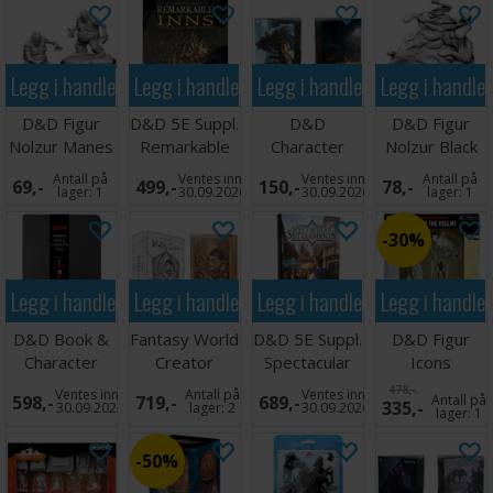
Legg i handlekurven
Legg i handlekurven
Legg i handlekurven
Legg i handle
D&D Figur
D&D 5E Suppl.
D&D
D&D Figur
Nolzur Manes
Remarkable
Character
Nolzur Black
Inns & Their
Class Folio
Pudding
Antall på
Ventes inn
Ventes inn
Antall på
69,-
499,-
150,-
78,-
Dr
Barbarian
lager:
1
30.09.2026
30.09.2026
lager:
1
30%
Legg i handlekurven
Legg i handlekurven
Legg i handlekurven
Legg i handle
D&D Book &
Fantasy World
D&D 5E Suppl.
D&D Figur
Character
Creator
Spectacular
Icons
Folio Premium
Masters
Settlements
Summoned
478,-
Ventes inn
Antall på
Ventes inn
598,-
719,-
689,-
Antall på
335,-
Screen
Creatures Set
30.09.2026
lager:
2
30.09.2026
lager:
1
1
50%