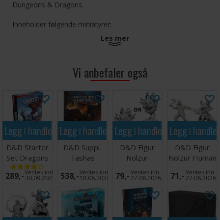
Dungeons & Dragons.
Inneholder følgende miniatyrer:
Les mer
Kelek
Skylla
Vi anbefaler også
Warduke
Zargash
Zarak
Utgivelsesdato: Oktober 2021
Legg i handlekurven
Legg i handlekurven
Legg i handlekurven
Legg i handle
D&D Starter
D&D Suppl.
D&D Figur
D&D Figur
Set Dragons
Tashas
Nolzur
Nolzur Human
Stormwreck
Cauldron
Beholder
Ranger Male
Ventes inn
Ventes inn
Ventes inn
Ventes inn
289,-
538,-
79,-
71,-
Isle
Everything
30.09.2026
18.08.2026
27.08.2026
27.08.2026