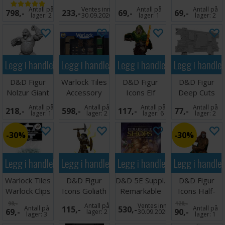
Halasters
Underground
Warforged
Warforged
Antall på
Ventes inn
Antall på
Antall på
798,-
233,-
69,-
69,-
Template
Deck
Rogue
Monk
lager:
2
30.09.2026
lager:
1
lager:
2
Legg i handlekurven
Legg i handlekurven
Legg i handlekurven
Legg i handle
D&D Figur
Warlock Tiles
D&D Figur
D&D Figur
Nolzur Giant
Accessory
Icons Elf
Deep Cuts
Ape
Tavern
Fighter Male
Bounty Board
Antall på
Antall på
Antall på
Antall på
218,-
598,-
117,-
77,-
lager:
1
lager:
2
lager:
6
lager:
2
30%
30%
Legg i handlekurven
Legg i handlekurven
Legg i handlekurven
Legg i handle
Warlock Tiles
D&D Figur
D&D 5E Suppl.
D&D Figur
Warlock Clips
Icons Goliath
Remarkable
Icons Half-
EZ - 100 stk
Barbarian
Shops & Their
Orc Fighter
98,-
128,-
Antall på
Ventes inn
Antall på
115,-
530,-
Antall på
69,-
90,-
Female
Female
lager:
2
30.09.2026
lager:
3
lager:
1