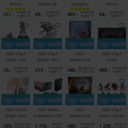
Nolzur
Nolzur Air
Dungeon
Nolzur
Wyvern
Genasi Rogue
Essential
Kalashtar
Antall på
Antall på
Antall på
Antall på
211,-
69,-
469,-
94,-
Female
Cleric Female
lager:
3
lager:
1
lager:
1
lager:
1
Legg i handlekurven
Legg i handlekurven
Legg i handlekurven
Legg i handle
D&D Figur
D&D Figur
D&D
D&D Figur
Deep Cuts
Nolzur Dire
Adventure
Icons
Bandits
Troll
Candlekeep
Denizens of
Antall på
Antall på
Ventes inn
Antall på
70,-
219,-
448,-
498,-
Mysteries
Ravenloft
lager:
4
lager:
1
27.08.2026
lager:
2
Legg i handlekurven
Legg i handlekurven
Legg i handlekurven
Legg i handle
D&D Cards
D&D Rules
D&D
D&D Figur
Magic Item
Expansion Gift
Adventure
Icons Classic
Compendium
Set
Keys Golden
Monsters G-J
Ventes inn
Antall på
Antall på
Ventes i
239,-
1 798,-
448,-
1 298,-
Weapons
Vault
30.09.2026
lager:
3
lager:
1
27.08.2