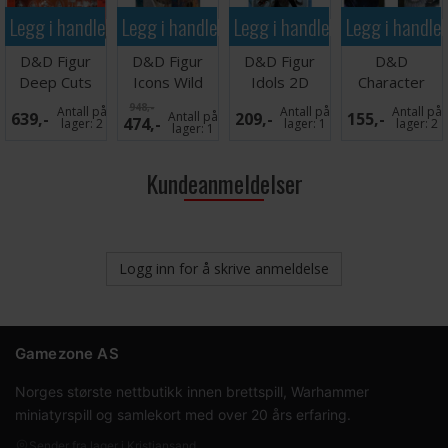
Legg i handlekurven
Legg i handlekurven
Legg i handlekurven
Legg i handle
D&D Figur
D&D Figur
D&D Figur
D&D
Deep Cuts
Icons Wild
Idols 2D
Character
Castle Royal
Beyond W
Icewind Dale
Class Folio
948,-
Antall på
Antall på
Antall på
639,-
Antall på
209,-
155,-
474,-
Court
Premium 2
Set 3
Warlock
lager:
2
lager:
1
lager:
2
lager:
1
Kundeanmeldelser
Logg inn for å skrive anmeldelse
Gamezone AS
Norges største nettbutikk innen brettspill, Warhammer
miniatyrspill og samlekort med over 20 års erfaring.
Sender fra lager i Kristiansand