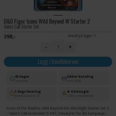
D&D Figur Icons Wild Beyond W Starter 2
Valors Call Starter Set
398,-
Antall på lager:
1
-
+
Legg i handlekurven
45 dager
Sikker betaling
returfrist
med SVEA
1 dags levering
★ 4.8 Google
Bestill innen kl. 12
2 300+ anmeldelser
Icons of the Realms: Wild Beyond the Witchlight Starter Set 2
- Valor's Call inneholder 5 NPC miniatyrer for din kampanje i