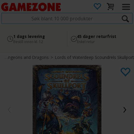
4.8
Sikker betaling
1 dags levering
45 dager returfrist
2 300+ anmeldelser på
med Svea
Bestill innen kl. 12
Enkel retur
Google
>
Dungeons and Dragons
>
Lords of Waterdeep Scoundrels Skullport