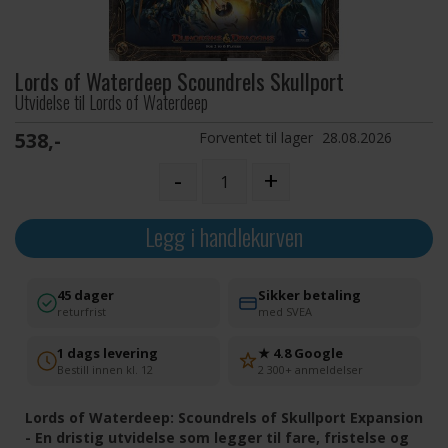
Lords of Waterdeep Scoundrels Skullport
Utvidelse til Lords of Waterdeep
538,-
Forventet til lager
28.08.2026
-
+
Legg i handlekurven
45 dager
Sikker betaling
returfrist
med SVEA
1 dags levering
★ 4.8 Google
Bestill innen kl. 12
2 300+ anmeldelser
Lords of Waterdeep: Scoundrels of Skullport Expansion
- En dristig utvidelse som legger til fare, fristelse og