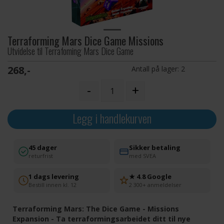
Terraforming Mars Dice Game Missions
Utvidelse til Terrafoming Mars Dice Game
268,-
Antall på lager:
2
-
+
Legg i handlekurven
45 dager
Sikker betaling
returfrist
med SVEA
1 dags levering
★ 4.8 Google
Bestill innen kl. 12
2 300+ anmeldelser
Terraforming Mars: The Dice Game - Missions
Expansion - Ta terraformingsarbeidet ditt til nye