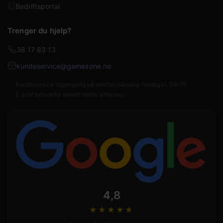
Bedriftsportal
Trenger du hjelp?
38 17 83 13
kundeservice@gamezone.no
Kundeservice tilgjengelig på telefon mandag–fredag kl. 09–15.
E-post besvares senest neste virkedag.
4,8
★★★★
★