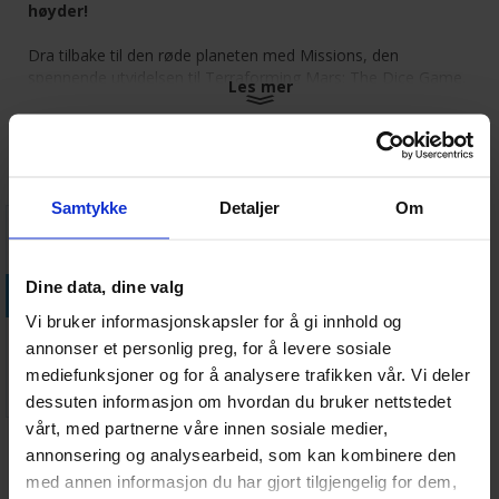
høyder!
Dra tilbake til den røde planeten med Missions, den
spennende utvidelsen til Terraforming Mars: The Dice Game.
Les mer
Dette tillegget gir nye strategiske lag med introduksjonen av
lilla innflytelsesterninger, mektige nye selskaper og et
dynamisk oppdragssystem som oppmuntrer til dypere
Tilbehør
spillerinteraksjon. Hver eneste avgjørelse er viktigere enn
noensinne når dere kappes om å forme Mars til en
Samtykke
Detaljer
Om
blomstrende verden.
Legger til nye lilla innflytelsesterninger med unike og
kraftfulle effekter
Dine data, dine valg
Legg i handlekurven
Introduserer en oppdragsmekaniker som gir spillerne
Vi bruker informasjonskapsler for å gi innhold og
større interaksjon og flere mål
Terraforming
Inkluderer nye selskaper og prosjektkort for utvidede
annonser et personlig preg, for å levere sosiale
Mars Dice
strategier
mediefunksjoner og for å analysere trafikken vår. Vi deler
Game
Forbedrer omspillbarheten med nye veier til seier og
Antall på
488,-
dessuten informasjon om hvordan du bruker nettstedet
Brettspill
lager:
4
taktikker i utvikling
vårt, med partnerne våre innen sosiale medier,
Integreres sømløst med kjernen Terraforming Mars:
Kundeanmeldelser
annonsering og analysearbeid, som kan kombinere den
The Dice Game -opplevelsen
med annen informasjon du har gjort tilgjengelig for dem,