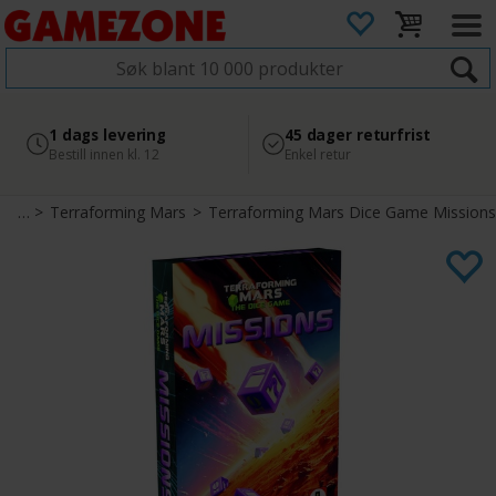
4.8
Sikker betaling
1 dags levering
45 dager returfrist
2 300+ anmeldelser på
med Svea
Bestill innen kl. 12
Enkel retur
Google
tegi
>
Terraforming Mars
>
Terraforming Mars Dice Game Missions