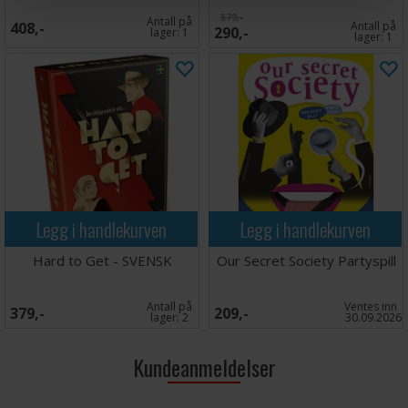
579,-
Antall på
408,-
Antall på
290,-
lager:
1
lager:
1
Legg i handlekurven
Legg i handlekurven
Hard to Get - SVENSK
Our Secret Society Partyspill
Antall på
Ventes inn
379,-
209,-
lager:
2
30.09.2026
Kundeanmeldelser