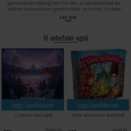
gjennomtenkt tolkning med The Vibe, et samarbeidsspill der
spillerne kommuniserer gjennom bilder og temaer. En spiller,
som opptrer som The Vibe, ordner kunstverk i
Les mer
postkortstørrelse i en rekkefølge fra minst til mest passende
for et valgt tema, mens de andre - tankeleserne- må tyde
den skjulte meningen bak utvalget.
Vi anbefaler også
Samarbeid om tolkning:
Samarbeid om å lese
mellom linjene og avdekke den uuttalte
sammenhengen mellom bilder og temaer.
Stemningsfulle kunstverk: Hvert kort i postkortstørrelse
har vakre, tvetydige bilder som er designet for å utløse
diskusjon og kreativ tenkning.
Tematisk ordspill:
Kortene har tematiske ord på
baksiden, noe som gir mulighet for en blanding av
klassiske, finurlige og dypt meningsfulle temaer.
Flere bind for variasjon:
Bind 1: En blanding av
klassisk og finurlig kunst med et bredt utvalg av
Legg i handlekurven
Legg i handlekurven
tematiske ord. Senere bind: Fokuserer på spesifikke
temaer og stiler, og introduserer mer utfordrende og
12 Rivers Brettspill
Little Alchemists Brettspill
nyanserte tolkninger.
Mix & Match:
Kombiner bind for endeløse muligheter
Ventes inn
Antall på