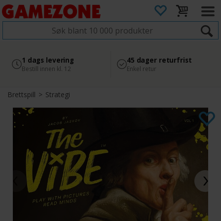
4.8
Sikker betaling
1 dags levering
45 dager returfrist
2 300+ anmeldelser på
med Svea
Bestill innen kl. 12
Enkel retur
Google
Brettspill
>
Strategi