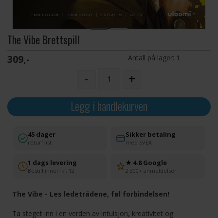
The Vibe Brettspill
309,-
Antall på lager:
1
-
+
Legg i handlekurven
45 dager
Sikker betaling
returfrist
med SVEA
1 dags levering
★ 4.8 Google
Bestill innen kl. 12
2 300+ anmeldelser
The Vibe - Les ledetrådene, føl forbindelsen!
Ta steget inn i en verden av intuisjon, kreativitet og