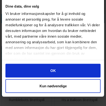
Dine data, dine valg
Vi bruker informasjonskapsler for å gi innhold og
Legg i handlekurven
Legg i handlekurven
annonser et personlig preg, for å levere sosiale
mediefunksjoner og for å analysere trafikken vår. Vi deler
Hard to Get Brettspill
AI Space Puzzle Brettspill
dessuten informasjon om hvordan du bruker nettstedet
vårt, med partnerne våre innen sosiale medier,
Antall på
Antall på
258,-
358,-
lager:
10
lager:
2
annonsering og analysearbeid, som kan kombinere den
med annen informasjon du har gjort tilgjengelig for dem,
50%
eller som de har samlet inn gjennom din bruk av
tjenestene deres.
Googles retningslinjer for personvern
OK
Kun nødvendige
Legg i handlekurven
Legg i handlekurven
Rumblebots Brettspill
Its a Balloon Brettspill