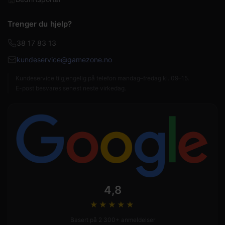
Trenger du hjelp?
38 17 83 13
kundeservice@gamezone.no
Kundeservice tilgjengelig på telefon mandag–fredag kl. 09–15.
E-post besvares senest neste virkedag.
4,8
★★★★
★
Basert på 2 300+ anmeldelser