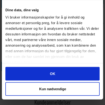
Legg i handlekurven
Legg i handlekurven
Legg i handlekurven
Legg i handle
Alder: 8+
Spilletid: 15-25 minutter
Dine data, dine valg
Mindbug Tag
Mindbug
Mindbug
Mindbug
Språk: Engelsk
Team
Battlefruits
Battlefruit
Battlefruit
Utvidelse, krever hovedspill for å kunne spilles
Vi bruker informasjonskapsler for å gi innhold og
Expansion
Promo Pack
Galaxy
Kingdom
annonser et personlig preg, for å levere sosiale
Antall på
Antall på
Antall på
Antall på
254,-
138,-
328,-
321,-
Exp
Kortspill
Kortspill
lager:
2
lager:
1
lager:
1
lager:
2
mediefunksjoner og for å analysere trafikken vår. Vi deler
dessuten informasjon om hvordan du bruker nettstedet
Vi anbefaler også
vårt, med partnerne våre innen sosiale medier,
annonsering og analysearbeid, som kan kombinere den
med annen informasjon du har gjort tilgjengelig for dem,
eller som de har samlet inn gjennom din bruk av
tjenestene deres.
Legg i handlekurven
Legg i handlekurven
Legg i handlekurven
Googles retningslinjer for personvern
OK
Mindbug
Mindbug First
Mindbug Tag
Battlefruits
Contact New
Team
Promo Pack
Servants Exp
Expansion
Antall på
Ventes inn
Antall på
138,-
219,-
254,-
Kun nødvendige
Exp
lager:
1
30.09.2026
lager:
2
Kundeanmeldelser