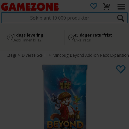
4.8
Sikker betaling
1 dags levering
45 dager returfrist
2 300+ anmeldelser på
med Svea
Bestill innen kl. 12
Enkel retur
Google
>
Strategi
>
Diverse Sci-Fi
>
Mindbug Beyond Add-on Pack Expansion