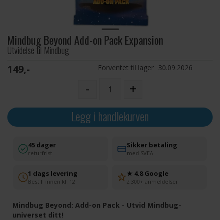
Mindbug Beyond Add-on Pack Expansion
Utvidelse til Mindbug
149,-
Forventet til lager
30.09.2026
-
+
Legg i handlekurven
45 dager
Sikker betaling
returfrist
med SVEA
1 dags levering
★ 4.8 Google
Bestill innen kl. 12
2 300+ anmeldelser
Mindbug Beyond: Add-on Pack - Utvid Mindbug-
universet ditt!