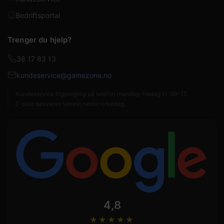
Bedriftsportal
Trenger du hjelp?
38 17 83 13
kundeservice@gamezone.no
Kundeservice tilgjengelig på telefon mandag–fredag kl. 09–15.
E-post besvares senest neste virkedag.
4,8
★★★★
★