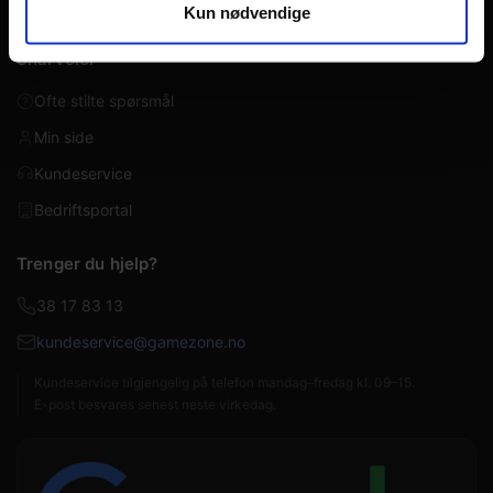
Kun nødvendige
Snarveier
Ofte stilte spørsmål
Min side
Kundeservice
Bedriftsportal
Trenger du hjelp?
38 17 83 13
kundeservice@gamezone.no
Kundeservice tilgjengelig på telefon mandag–fredag kl. 09–15.
E-post besvares senest neste virkedag.