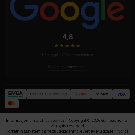
4,8
★★★★
★
Basert på 2 300+ anmeldelser
Se alle brukeromtaler
Faktura / Delbetaling
Informasjon om bruk av cookies
Copyright © 2026 Gamezone.no -
All rights reserved
Forretningssystem
og
nettbutikkløsning
levert av
Multicase™ Norge