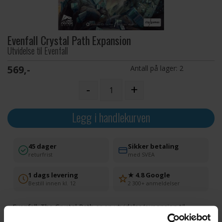
Evenfall Crystal Path Expansion
Utvidelse til Evenfall
569,-
Antall på lager:
2
-
+
Legg i handlekurven
45 dager
Sikker betaling
returfrist
med SVEA
1 dags levering
★ 4.8 Google
Bestill innen kl. 12
2 300+ anmeldelser
Evenfall: The Crystal Path er en utvidelse/expansion til
Evenfall. Den inneholder to nye klaner, en krystallsti og