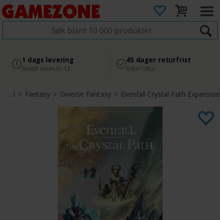
4.8
Sikker betaling
1 dags levering
45 dager returfrist
2 300+ anmeldelser på
med Svea
Bestill innen kl. 12
Enkel retur
Google
Brettspill
>
Fantasy
>
Diverse Fantasy
>
Evenfall Crystal Path Expansion