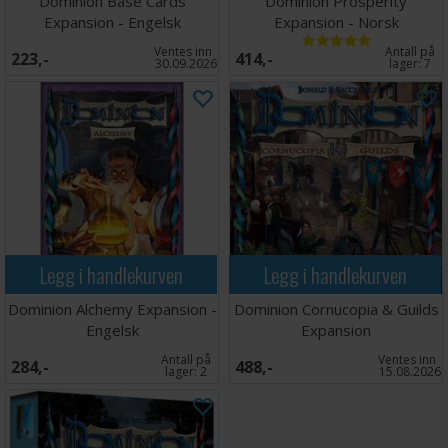
Dominion Base Cards
Dominion Prosperity
Expansion - Engelsk
Expansion - Norsk
Ventes inn
Antall på
223,-
414,-
30.09.2026
lager:
7
Legg i handlekurven
Legg i handlekurven
Dominion Alchemy Expansion -
Dominion Cornucopia & Guilds
Engelsk
Expansion
Antall på
Ventes inn
284,-
488,-
lager:
2
15.08.2026