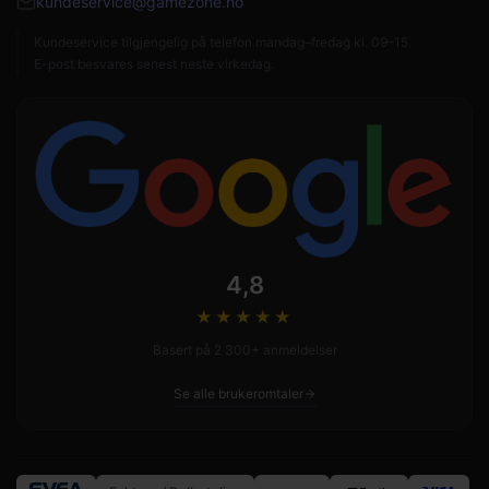
kundeservice@gamezone.no
Kundeservice tilgjengelig på telefon mandag–fredag kl. 09–15.
E-post besvares senest neste virkedag.
4,8
★★★★
★
Basert på 2 300+ anmeldelser
Se alle brukeromtaler