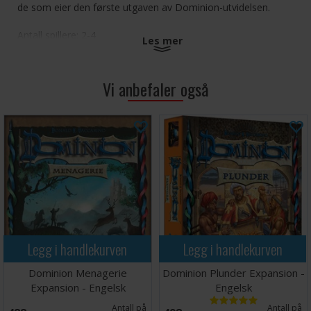
de som eier den første utgaven av Dominion-utvidelsen.
Antall spillere: 2-4
Les mer
Alder: 14+
Spilletid: 30 minutter
Språk: Engelsk
Vi anbefaler også
Utvidelse, krever hovedspill for å kunne spilles
Legg i handlekurven
Legg i handlekurven
Dominion Menagerie
Dominion Plunder Expansion -
Expansion - Engelsk
Engelsk
Antall på
Antall på