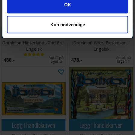
Googles retningslinjer for personvern
OK
Kun nødvendige
Legg i handlekurven
Legg i handlekurven
Dominion Hinterlands 2nd Ed -
Dominion Allies Expansion -
Engelsk
Engelsk
Antall på
Antall på
488,-
478,-
lager:
2
lager:
1
Legg i handlekurven
Legg i handlekurven