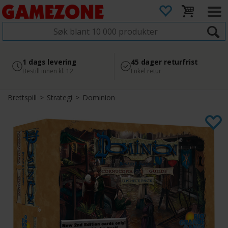
4.8
Sikker betaling
1 dags levering
45 dager returfrist
2 300+ anmeldelser på
med Svea
Bestill innen kl. 12
Enkel retur
Google
Brettspill
>
Strategi
>
Dominion