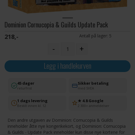
Dominion Cornucopia & Guilds Update Pack
218,-
Antall på lager:
5
-
+
Legg i handlekurven
45 dager
Sikker betaling
returfrist
med SVEA
1 dags levering
★ 4.8 Google
Bestill innen kl. 12
2 300+ anmeldelser
Den andre utgaven av Dominion: Cornucopia & Guilds
inneholder åtte nye kongerikekort, og Dominion: Cornucopia
& Guilds - Update Pack inneholder kun disse nye kortene for