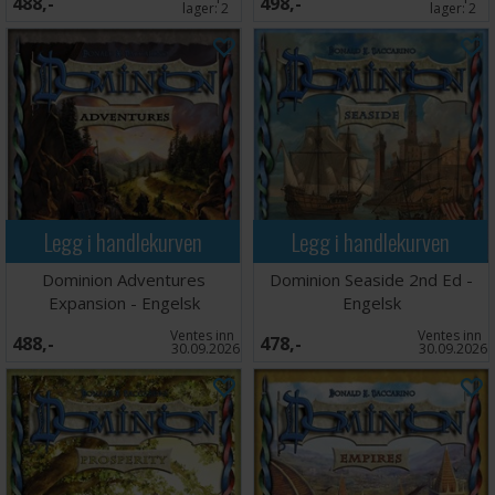
488,-
498,-
lager:
2
lager:
2
Legg i handlekurven
Legg i handlekurven
Dominion Adventures
Dominion Seaside 2nd Ed -
Expansion - Engelsk
Engelsk
Ventes inn
Ventes inn
488,-
478,-
30.09.2026
30.09.2026