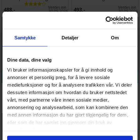
Ventes inn
Ventes inn
488,-
493,-
30.09.2026
30.09.2026
Samtykke
Detaljer
Om
Dine data, dine valg
Vi bruker informasjonskapsler for å gi innhold og
Legg i handlekurven
Legg i handlekurven
annonser et personlig preg, for å levere sosiale
mediefunksjoner og for å analysere trafikken vår. Vi deler
Dominion Nocturne Expansion
Dominion Dark Ages Expanson
dessuten informasjon om hvordan du bruker nettstedet
- Engelsk
- Engelsk
vårt, med partnerne våre innen sosiale medier,
Ventes inn
Antall på
558,-
438,-
annonsering og analysearbeid, som kan kombinere den
27.08.2026
lager:
4
med annen informasjon du har gjort tilgjengelig for dem,
eller som de har samlet inn gjennom din bruk av
tjenestene deres.