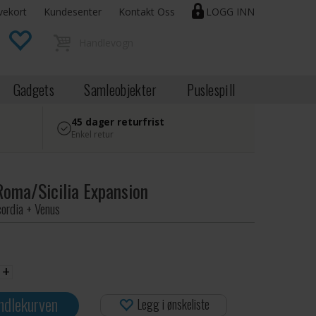
vekort
Kundesenter
Kontakt Oss
LOGG INN
Gadgets
Samleobjekter
Puslespill
45 dager returfrist
Enkel retur
Roma/Sicilia Expansion
cordia + Venus
+
ndlekurven
Legg i ønskeliste