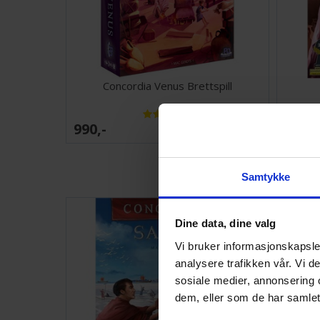
Concordia Venus Brettspill
990,-
718,-
Ventes inn
26.08.2026
Samtykke
Dine data, dine valg
Vi bruker informasjonskapsler
analysere trafikken vår. Vi 
sosiale medier, annonsering 
dem, eller som de har samlet