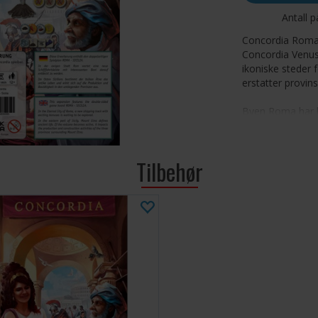
Antall p
Concordia Roma/S
Concordia Venus
ikoniske steder 
erstatter provin
Byen Roma har ku
bevege seg i bye
har sin egen nye
bygninger.
Tilbehør
Antall spillere: 2
Alder: 12+
Spilletid: 45-90 
Språk: Engelsk
Utvidelse, krever