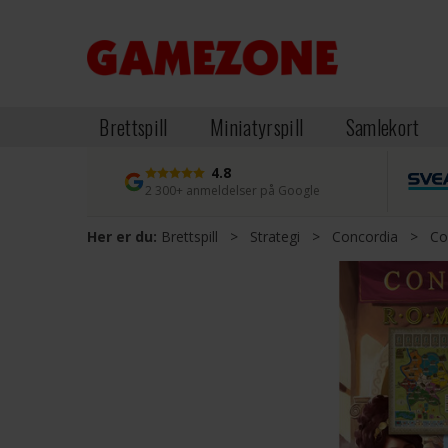
Brettspill
Miniatyrspill
Samlekort
4.8
2 300+ anmeldelser på Google
Her er du:
Brettspill
>
Strategi
>
Concordia
>
Co