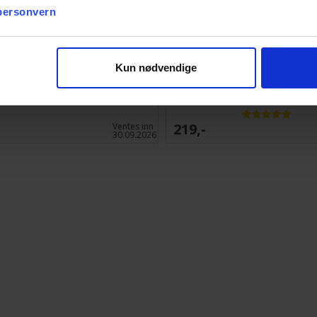
 personvern
Kun nødvendige
dia Aegyptus/Creta Expansion
Concordia Britannia/Germania
219,-
Ventes inn
30.09.2026