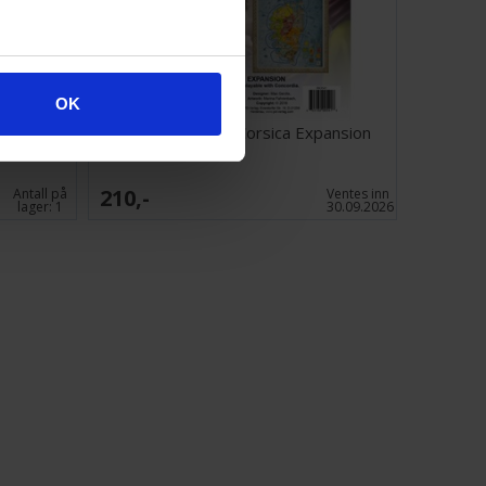
OK
 Expansion
Concordia Gallia/Corsica Expansion
210,-
Antall på
Ventes inn
lager:
1
30.09.2026