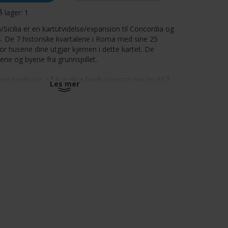
å lager:
1
icilia er en kartutvidelse/expansion til Concordia og
. De 7 historiske kvartalene i Roma med sine 25
for husene dine utgjør kjernen i dette kartet. De
sene og byene fra grunnspillet.
n landruter, så kun dine landkolonister har lov til å
Les mer
n i henhold til de vanlige reglene. Havkolonistene dine
 skipsbane nederst på kartet. Her finner du 5 ekstra
-5
minutter
 hovedspill for å kunne spilles