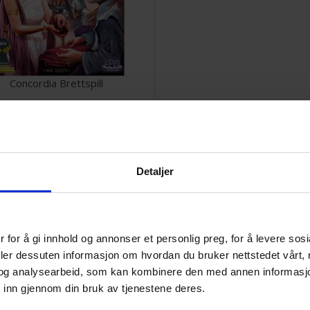
Concordia Brettspill
Ventes inn
30.09.2026
Vi anbefaler også
Detaljer
 for å gi innhold og annonser et personlig preg, for å levere sos
deler dessuten informasjon om hvordan du bruker nettstedet vårt,
og analysearbeid, som kan kombinere den med annen informasjon d
 inn gjennom din bruk av tjenestene deres.