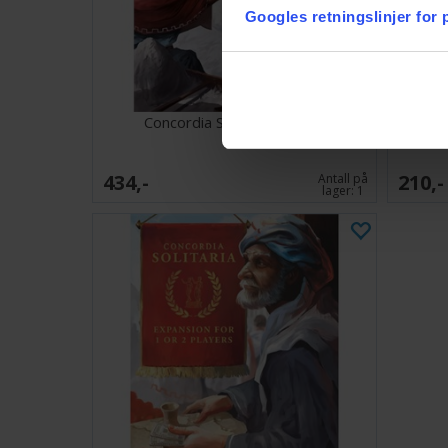
Googles retningslinjer for
Concordia Salsa Expansion
Concor
434,-
210,-
Antall på
lager:
1