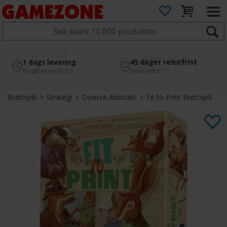
4.8
Sikker betaling
1 dags levering
45 dager returfrist
2 300+ anmeldelser på
med Svea
Bestill innen kl. 12
Enkel retur
Google
Brettspill
>
Strategi
>
Diverse Abstrakt
>
Fit to Print Brettspill