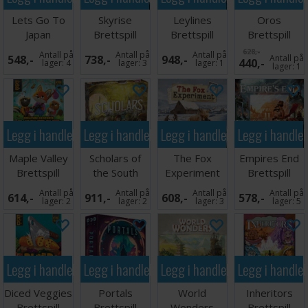
Språk: Engelsk
Lets Go To
Skyrise
Leylines
Oros
Japan
Brettspill
Brettspill
Brettspill
Brettspill
628,-
Antall på
Antall på
Antall på
548,-
738,-
948,-
Antall på
440,-
lager:
4
lager:
3
lager:
1
lager:
1
Legg i handlekurven
Legg i handlekurven
Legg i handlekurven
Legg i handle
Maple Valley
Scholars of
The Fox
Empires End
Brettspill
the South
Experiment
Brettspill
Tigris
Brettspill
Antall på
Antall på
Antall på
Antall på
614,-
911,-
608,-
578,-
Brettspill
lager:
2
lager:
2
lager:
3
lager:
5
Legg i handlekurven
Legg i handlekurven
Legg i handlekurven
Legg i handle
Diced Veggies
Portals
World
Inheritors
Brettspill
Brettspill
Wonders
Brettspill