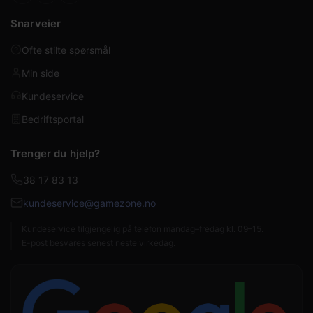
Snarveier
Ofte stilte spørsmål
Min side
Kundeservice
Bedriftsportal
Trenger du hjelp?
38 17 83 13
kundeservice@gamezone.no
Kundeservice tilgjengelig på telefon mandag–fredag kl. 09–15.
E-post besvares senest neste virkedag.