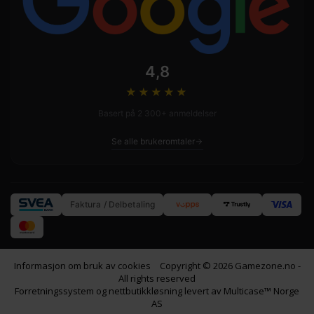
4,8
★★★★
★
Basert på 2 300+ anmeldelser
Se alle brukeromtaler
Faktura / Delbetaling
Informasjon om bruk av cookies
Copyright © 2026 Gamezone.no -
All rights reserved
Forretningssystem
og
nettbutikkløsning
levert av
Multicase™ Norge
AS