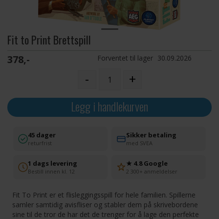
Fit to Print Brettspill
378,-
Forventet til lager
30.09.2026
-
+
Legg i handlekurven
45 dager
Sikker betaling
returfrist
med SVEA
1 dags levering
★ 4.8 Google
Bestill innen kl. 12
2 300+ anmeldelser
Fit To Print er et flisleggingsspill for hele familien. Spillerne
samler samtidig avisfliser og stabler dem på skrivebordene
sine til de tror de har det de trenger for å lage den perfekte