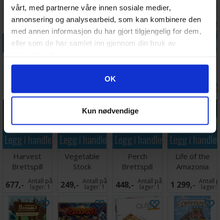
vårt, med partnerne våre innen sosiale medier,
annonsering og analysearbeid, som kan kombinere den
med annen informasjon du har gjort tilgjengelig for dem,
Legg i handlekurven
Legg i handlekurven
Legg i handlekurven
Legg i handle
eller som de har samlet inn gjennom din bruk av
tjenestene deres.
Power Failure
Rome In A
Plantopia
Steam Up
Brettspill
Day Brettspill
Kortspill
Brettspill
Googles retningslinjer for personvern
OK
Ventes inn
Antall på
Ventes inn
Ventes inn
229,-
487,-
389,-
549,-
30.09.2026
lager:
1
27.08.2026
30.09.202
Kun nødvendige
Legg i handlekurven
Legg i handlekurven
Legg i handlekurven
Legg i handle
Harvest
Vegetable
Perch
Life of the
Brettspill
Stock
Brettspill
Amazonia
Brettspill
Brettspill
Antall på
Antall på
Antall på
Antall 
677,-
249,-
448,-
1 299,-
lager:
1
lager:
1
lager:
1
lager: