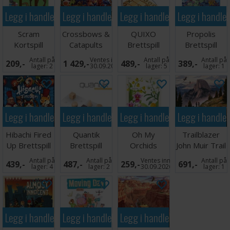
Legg i handlekurven
Legg i handlekurven
Legg i handlekurven
Legg i handle
Scram
Crossbows &
QUIXO
Propolis
Kortspill
Catapults
Brettspill
Brettspill
Brettspill
Antall på
Ventes inn
Antall på
Antall på
209,-
1 429,-
489,-
389,-
lager:
2
30.09.2026
lager:
5
lager:
1
Legg i handlekurven
Legg i handlekurven
Legg i handlekurven
Legg i handle
Hibachi Fired
Quantik
Oh My
Trailblazer
Up Brettspill
Brettspill
Orchids
John Muir Trail
Kortspill
Brettspill
Antall på
Antall på
Ventes inn
Antall på
439,-
487,-
259,-
691,-
lager:
4
lager:
2
30.09.2026
lager:
1
Legg i handlekurven
Legg i handlekurven
Legg i handlekurven