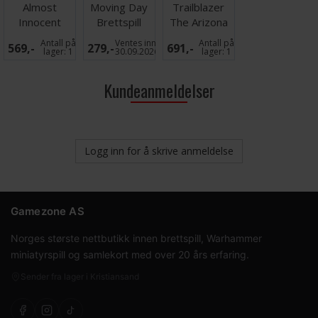
Almost
Moving Day
Trailblazer
Innocent
Brettspill
The Arizona
Brettspill
Trail Brettspill
Antall på
Ventes inn
Antall på
569,-
279,-
691,-
lager:
1
30.09.2026
lager:
1
Kundeanmeldelser
Logg inn for å skrive anmeldelse
Gamezone AS
Norges største nettbutikk innen brettspill, Warhammer
miniatyrspill og samlekort med over 20 års erfaring.
Sender fra lager i Kristiansand