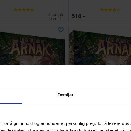
516,-
Antall på
lager:
1
Detaljer
st Ruins of Arnak Brettspill
Lost Ruins of Arnak - S
 for å gi innhold og annonser et personlig preg, for å levere sos
829,-
Antall på
deler dessuten informasjon om hvordan du bruker nettstedet vårt,
lager:
10