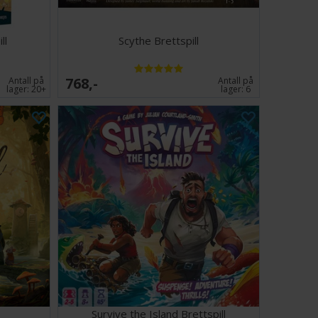
ll
Scythe Brettspill
768,-
Antall på
Antall på
lager:
20+
lager:
6
Survive the Island Brettspill