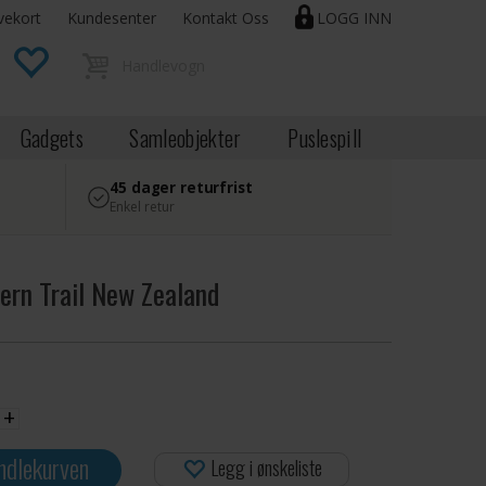
vekort
Kundesenter
Kontakt Oss
LOGG INN
Gadgets
Samleobjekter
Puslespill
45 dager returfrist
Enkel retur
ern Trail New Zealand
+
ndlekurven
Legg i ønskeliste