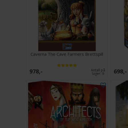
Caverna The Cave Farmers Brettspill
978,-
698,-
Antall på
lager:
9