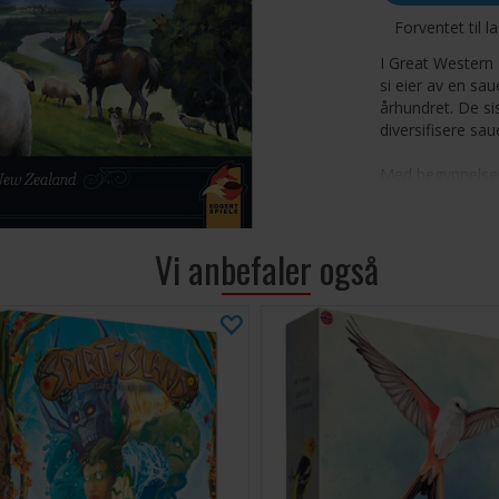
Forventet til l
I Great Western T
si eier av en sa
århundret. De si
diversifisere sau
Med begynnelsen
utfordringer. I 
deg nye og forbe
familiebedrift o
Vi anbefaler også
Antall spillere: 1
Alder: 12+
Spilletid: 75-150
Språk: Engelsk