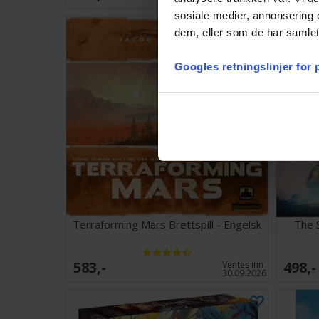
sosiale medier, annonsering 
dem, eller som de har samlet
Googles retningslinjer for
Terraforming Mars Brettspill - Engelsk
The S
583,-
498,-
Ventes inn
30.09.2026