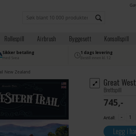
Ga
Rollespill
Airbrush
Byggesett
Konsollspill
Sikker betaling
1 dags levering
med Svea
Bestill innen kl. 12
ail New Zealand
Great West
Brettspill
745,-
-
Antall:
Legg i ha