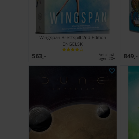
Wingspan Brettspill 2nd Edition
ENGELSK
563,-
849,-
Antall på
lager:
20+