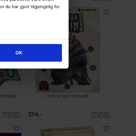
u har gjort tilgjengelig for
OK
rettspill
Panda Spin Kortspill
234,-
Ventes inn
Ventes inn
13.08.2026
26.08.2026