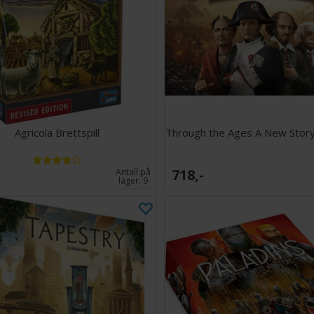
Agricola Brettspill
Through the Ages A New Story 
718,-
Antall på
lager:
9