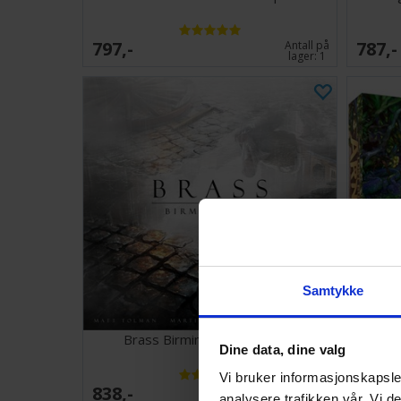
797,-
787,-
Antall på
lager:
1
Samtykke
Brass Birmingham Brettspill
Lo
Dine data, dine valg
Vi bruker informasjonskapsler
838,-
583,-
Ventes inn
analysere trafikken vår. Vi 
30.09.2026