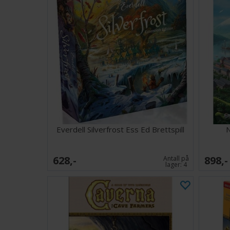
Everdell Silverfrost Ess Ed Brettspill
N
628,-
898,-
Antall på
lager:
4