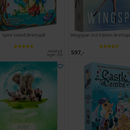
Spirit Island Brettspill
Wingspan 3rd Edition Brettspi
597,-
Antall på
lager:
20+