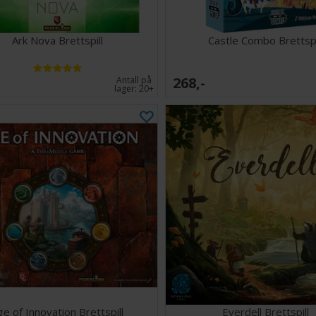
Ark Nova Brettspill
Castle Combo Brettspi
268,-
Antall på
lager:
20+
ge of Innovation Brettspill
Everdell Brettspill