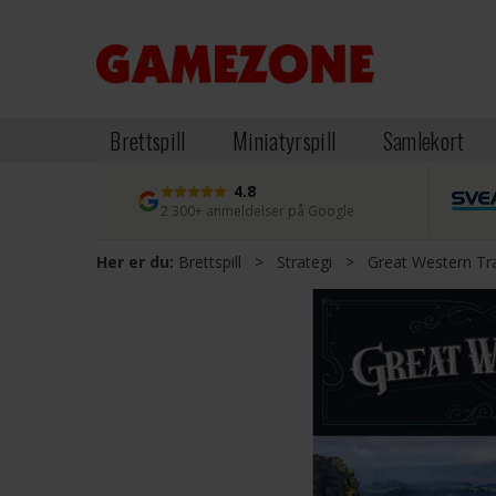
Brettspill
Miniatyrspill
Samlekort
4.8
2 300+ anmeldelser på Google
Her er du:
Brettspill
>
Strategi
>
Great Western Tr