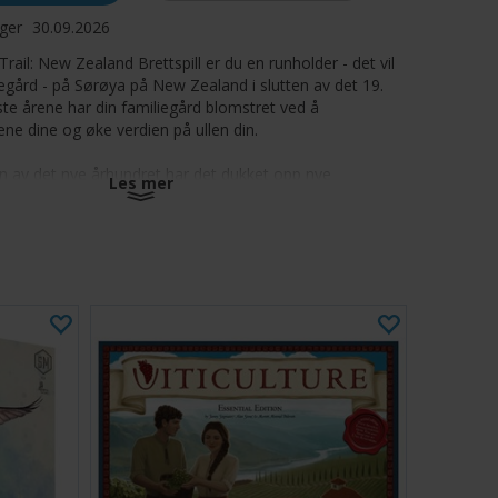
ager
30.09.2026
rail: New Zealand Brettspill er du en runholder - det vil
uegård - på Sørøya på New Zealand i slutten av det 19.
ste årene har din familiegård blomstret ved å
ene dine og øke verdien på ullen din.
 av det nye århundret har det dukket opp nye
Les mer
Great Western Trail New Zealand Brettspill må du skaffe
drede saueraser for å sikre velstanden til din
g arbeiderne som jobber for deg.
-4
 minutter