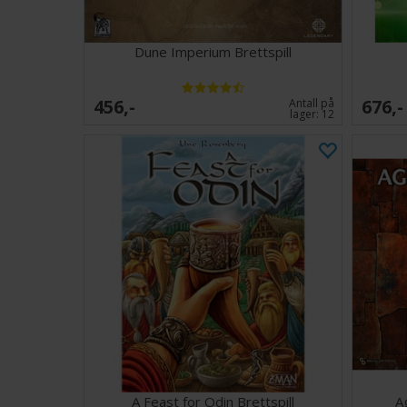
Dune Imperium Brettspill
456,-
676,-
Antall på
lager:
12
A Feast for Odin Brettspill
A