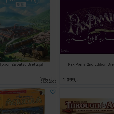
ippon Zaibatsu Brettspill
Pax Pamir 2nd Edition Bret
1 099,-
Ventes inn
04.09.2026