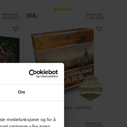
358,-
Ventes inn
Ventes inn
30.09.2026
11.08.2026
Om
VENSK
Terraforming Mars - SVENSK
iale mediefunksjoner og for å
769,-
Antall på
Ventes inn
 med partnerne våre innen
lager:
5
30.09.2026