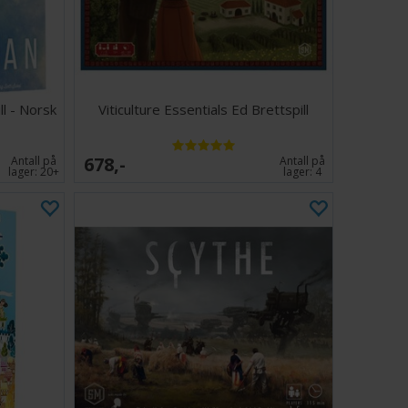
ll - Norsk
Viticulture Essentials Ed Brettspill
678,-
Antall på
Antall på
lager:
20+
lager:
4