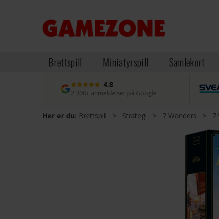
Brettspill
Miniatyrspill
Samlekort
4.8
2 300+ anmeldelser på Google
Her er du:
Brettspill
>
Strategi
>
7 Wonders
>
7