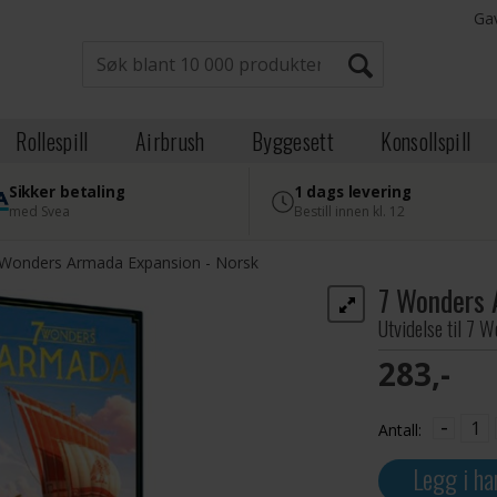
Ga
Rollespill
Airbrush
Byggesett
Konsollspill
Sikker betaling
1 dags levering
med Svea
Bestill innen kl. 12
 Wonders Armada Expansion - Norsk
7 Wonders 
Utvidelse til 7 
283,-
-
Antall:
Legg i ha