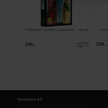
7 Wonders Leaders Expansion - Norsk
7 Won
246,-
298,-
Antall på
lager:
15
Gamezone AS