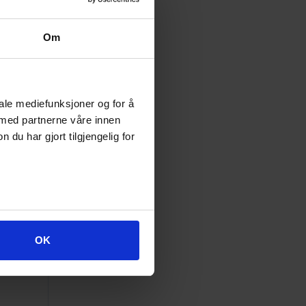
e spillet. Passende kortbeskyttere finner du
her
Om
iale mediefunksjoner og for å
 med partnerne våre innen
Ventes inn
17.08.2026
u har gjort tilgjengelig for
OK