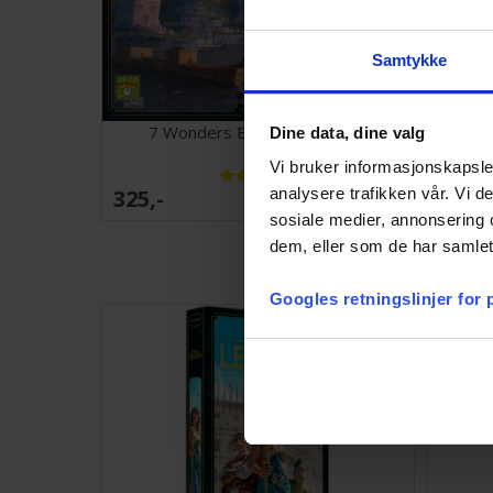
Samtykke
7 Wonders Brettspill - Norsk
Bret
Dine data, dine valg
Vi bruker informasjonskapsler
325,-
99,-
analysere trafikken vår. Vi 
Antall på
lager:
20+
sosiale medier, annonsering 
dem, eller som de har samlet
Googles retningslinjer for