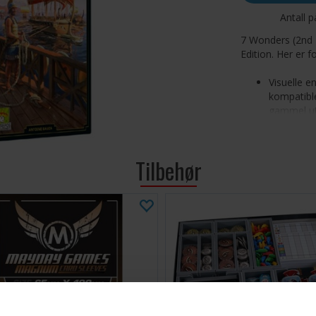
Antall p
7 Wonders (2nd 
Edition. Her er 
Visuelle e
kompatible
gammel ut
grunnspill
Den nye ut
Boksen er 
Tilbehør
bakgrunn a
7 Wonders
utvidelsen
Wonder Pac
heller ikk
Kortene fr
Cities og 
Nybegynner
regler. En
veteraner
Tips: Vi anbef