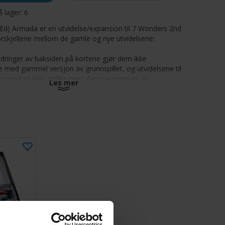
å lager:
6
Ed) Armada er en utvidelse/expansion til 7 Wonders 2nd
forskjellene mellom de gamle og nye utvidelsene:
ndringer av baksiden på kortene gjør dem ikke
 med gammel versjon av grunnspillet, og utvidelsene til
gave kan ikke spilles med den nye utgaven av
Les mer
et
gaven er mer tilgjengelig for nye spillere
noe større enn de gamle utvidelsene, spesielt på
v størrelsen til underverkene
 Leaders, Cities og Armada er de redesignede
e til 7 Wonders New Edition
k og Babel er ikke tilgjengelig for ny utgave, og er
e planlagt å komme på et senere tidspunkt
a Anniversary Pack er inkludert i de nye utgavene av
Leaders
kort for hver utvidelse gjør det enkelt å lære seg nye
 ekspertpakke er også inkludert for tidligere 7 Wonders
aler kortbeskyttere for å øke levetiden på