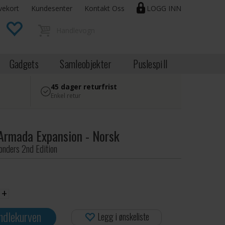
vekort
Kundesenter
Kontakt Oss
LOGG INN
Gadgets
Samleobjekter
Puslespill
45 dager returfrist
Enkel retur
Armada Expansion - Norsk
Wonders 2nd Edition
+
ndlekurven
Legg i ønskeliste