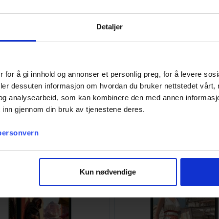
kortene i dett
(51 kort).
Detaljer
tspill Kortbeskyttere 100stk
7 Wonders Insert
65x100
 for å gi innhold og annonser et personlig preg, for å levere sos
255,-
deler dessuten informasjon om hvordan du bruker nettstedet vårt,
Antall på
lager:
20+
og analysearbeid, som kan kombinere den med annen informasjon d
 inn gjennom din bruk av tjenestene deres.
Vi anbefaler også
 personvern
Kun nødvendige