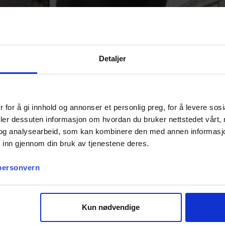
Detaljer
 Black ETB
Brook Pocket Auto Catch Light
Harder & Ste
202
799,-
2 789,-
Antall på
Antall på
lager:
9
lager:
20+
 for å gi innhold og annonser et personlig preg, for å levere sos
deler dessuten informasjon om hvordan du bruker nettstedet vårt,
og analysearbeid, som kan kombinere den med annen informasjon d
 inn gjennom din bruk av tjenestene deres.
 personvern
Kun nødvendige