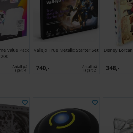
me Value Pack
Vallejo True Metallic Starter Set
Disney Lorcana
x200
740,-
348,-
Antall på
Antall på
lager:
4
lager:
2