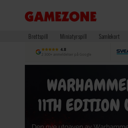
Brettspill
Miniatyrspill
Samlekort
4.8
2 300+ anmeldelser på Google