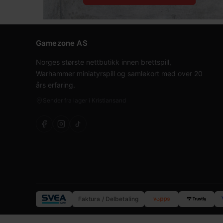
Gamezone AS
Norges største nettbutikk innen brettspill,
Warhammer miniatyrspill og samlekort med over 20
års erfaring.
Sender fra lager i Kristiansand
Faktura / Delbetaling