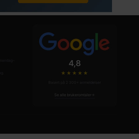
n mandag–
4,8
★★★★
★
ag.
Basert på 2 300+ anmeldelser
Se alle brukeromtaler