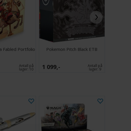
 Fabled Portfolio
Pokemon Pitch Black ETB
Halo Cam
1 099,-
599,-
Antall på
Antall på
lager:
10
lager:
9