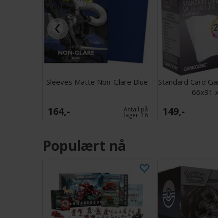
Sleeves Matte Non-Glare Blue
Standard Card Ga
66x91 
164,-
149,-
Antall på
lager:
16
Populært nå