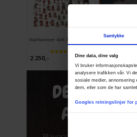
Samtykke
Warhammer 40K Armageddon
Pokemon Pitch
Dine data, dine valg
2 250,-
1 099,-
Antall på
lager:
20+
Vi bruker informasjonskapsler
analysere trafikken vår. Vi 
sosiale medier, annonsering 
dem, eller som de har samlet
Googles retningslinjer for