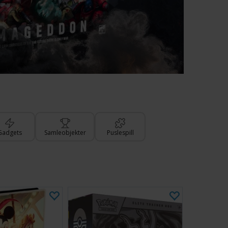
Gadgets
Samleobjekter
Puslespill