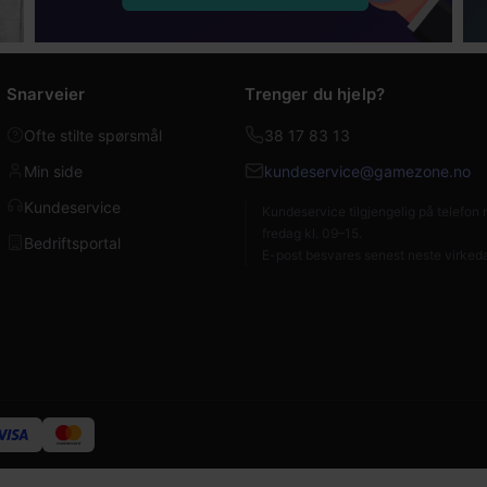
Snarveier
Trenger du hjelp?
Ofte stilte spørsmål
38 17 83 13
Min side
kundeservice@gamezone.no
Kundeservice
Kundeservice tilgjengelig på telefo
fredag kl. 09–15.
Bedriftsportal
E-post besvares senest neste virked