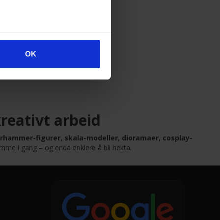
o?
OK
reativt arbeid
rhammer-figurer, skala-modeller, dioramaer, cosplay-
omme i gang – og enda enklere å bli hekta.