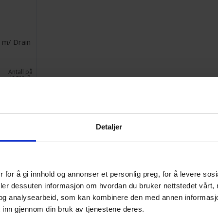
 m/ Drain
Antall på
lager:
2
til miniatyrmaling, model
Gamezone.no
Detaljer
u et bredt utvalg av
airbrush-utstyr
tilpasset både nybegynnere og v
essorer, maling og reservedeler
– alt du trenger for å male miniaty
 for å gi innhold og annonser et personlig preg, for å levere sos
t populære airbrush-produkter
deler dessuten informasjon om hvordan du bruker nettstedet vårt,
og analysearbeid, som kan kombinere den med annen informasjon d
 trenger for å komme i gang – perfekt for nybegynnere.
 inn gjennom din bruk av tjenestene deres.
ra enkle modeller til avanserte double-action pistoler fra kjente me