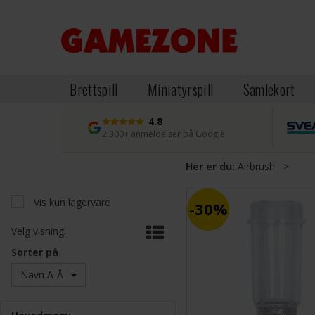
Brettspill
Miniatyrspill
Samlekort
4.8
2 300+ anmeldelser på Google
Her er du:
Airbrush
>
Vis kun lagervare
30%
Velg visning:
Sorter på
Navn A-Å