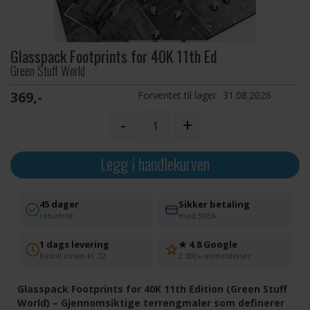
Glasspack Footprints for 40K 11th Ed
Green Stuff World
369,-
Forventet til lager
31.08.2026
-
+
Legg i handlekurven
45 dager
Sikker betaling
returfrist
med SVEA
1 dags levering
★ 4.8 Google
Bestill innen kl. 12
2 300+ anmeldelser
Glasspack Footprints for 40K 11th Edition (Green Stuff
World) – Gjennomsiktige terrengmaler som definerer