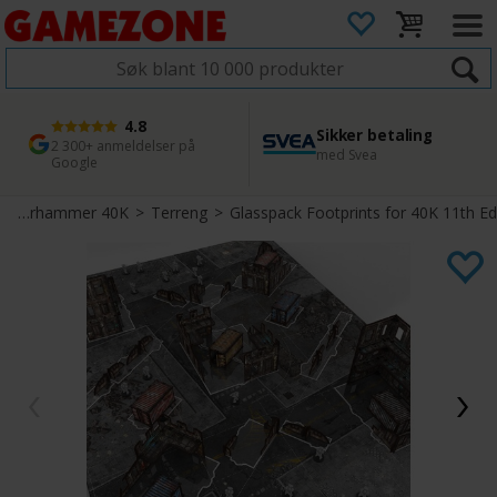
4.8
Sikker betaling
1 dags levering
45 dager returfrist
2 300+ anmeldelser på
med Svea
Bestill innen kl. 12
Enkel retur
Google
>
Warhammer 40K
>
Terreng
>
Glasspack Footprints for 40K 11th Ed