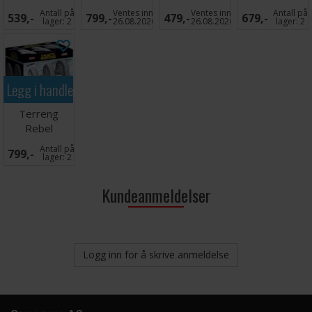
Outpost
Outpost
Outpost
Outpost
Antall på
Ventes inn
Ventes inn
Antall på
539,-
799,-
479,-
679,-
Assault
Trenchlines
Hunter
Defense
lager:
2
26.08.2026
26.08.2026
lager:
2
Bunker
Turrets
Turrets
Legg i handlekurven
Terreng
Rebel
Outpost
Antall på
799,-
Shield
lager:
2
Generator
Kundeanmeldelser
Logg inn for å skrive anmeldelse