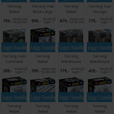
Terreng
Terreng Hab
Terreng
Terreng Fuel
Rebel
Block Large
Rebel
Storage
Outpost
Ruins
Outpost Ion
Ventes inn
Antall på
Ventes inn
Antall på
799,-
999,-
879,-
779,-
Trenchlines
Cannon
26.08.2026
lager:
1
26.08.2026
lager:
1
Exp
Legg i handlekurven
Legg i handlekurven
Legg i handlekurven
Legg i handle
Terreng Holo
Terreng
Terreng
Terreng
Command
Rebel
Warehouse
Warehouse
Desk
Outpost
Big Ruins
Small Ruins
Antall på
Ventes inn
Antall på
Antall på
289,-
399,-
779,-
429,-
Particle
lager:
1
26.08.2026
lager:
1
lager:
1
Cannons
Legg i handlekurven
Legg i handlekurven
Legg i handlekurven
Legg i handle
Terreng
Terreng
Terreng
Terreng
Rebel
Rebel
Rebel
Rebel