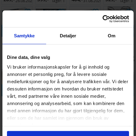
Scatter
Forgeshrine
26.08.2026
lager:
1
31.08.2026
lager:
1
Terrain
Legg i handlekurven
Legg i handlekurven
Legg i handlekurven
Legg i handle
Samtykke
Detaljer
Om
Terreng
Terreng
Terreng
Objective
Landing Pad
Stronghold
Shield
Markers
Generator
40k/AoS 4.0
Antall på
Antall på
Antall på
Antall på
Dine data, dine valg
449,-
869,-
529,-
249,-
(8 stk)
lager:
1
lager:
1
lager:
1
lager:
20+
Vi bruker informasjonskapsler for å gi innhold og
annonser et personlig preg, for å levere sosiale
mediefunksjoner og for å analysere trafikken vår. Vi deler
Legg i handlekurven
Legg i handlekurven
Legg i handlekurven
Legg i handle
dessuten informasjon om hvordan du bruker nettstedet
vårt, med partnerne våre innen sosiale medier,
Terreng
Terreng
Terreng
Terreng
annonsering og analysearbeid, som kan kombinere den
Legion
Plasma
Legion
Scatter
med annen informasjon du har gjort tilgjengelig for dem,
Machine Cult
Accelerator
Arsenal
Terrain
Antall på
Antall på
Antall på
Antall på
eller som de har samlet inn gjennom din bruk av
429,-
449,-
359,-
379,-
lager:
2
lager:
1
lager:
2
lager:
1
tjenestene deres.