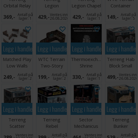
Orbital Relay
Legion
Legion Chapel
Container
Defense
Barracks
Antall på
Ventes inn
Antall på
Antall på
369,-
429,-
429,-
149,-
Turrets
lager:
1
26.08.2026
lager:
1
lager:
5
Legg i handlekurven
Legg i handlekurven
Legg i handlekurven
Legg i handle
Matched Play
WTC Terrain
Thermoexchanger
Terreng Hab
Low Walls
Two-Story
Shrine
Block Small
Orks - x8
Ruin Sci-Fi
Ruins
Antall på
Antall på
Antall på
Ventes inn
249,-
199,-
330,-
499,-
lager:
2
lager:
2
lager:
1
26.08.202
Legg i handlekurven
Legg i handlekurven
Legg i handlekurven
Legg i handle
Terreng
Terreng
Sector
Terreng
Scatter
Rebel
Mechanicus
Bunker
Terrain
Outpost
Sacristan
Ventes inn
Antall på
Ventes inn
Antall på
289,-
399,-
464,-
529,-