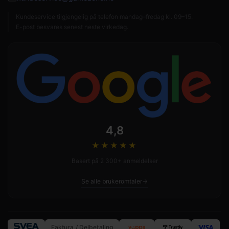
Kundeservice tilgjengelig på telefon mandag–fredag kl. 09–15.
E-post besvares senest neste virkedag.
4,8
★★★★
★
Basert på 2 300+ anmeldelser
Se alle brukeromtaler
Faktura / Delbetaling