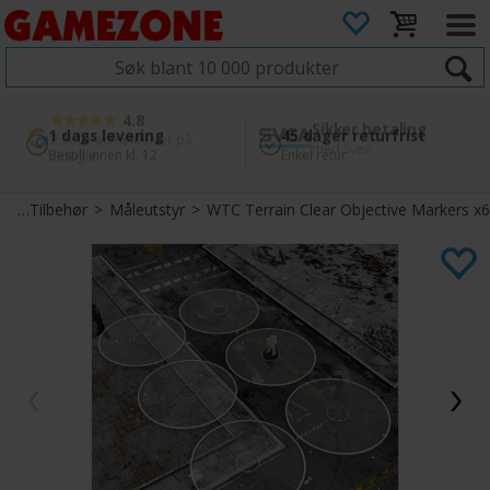
4.8
Sikker betaling
1 dags levering
45 dager returfrist
2 300+ anmeldelser på
med Svea
Bestill innen kl. 12
Enkel retur
Google
ll
>
Tilbehør
>
Måleutstyr
>
WTC Terrain Clear Objective Markers x6