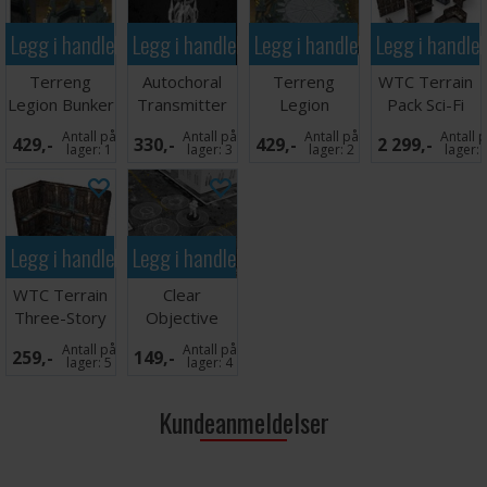
Legg i handlekurven
Legg i handlekurven
Legg i handlekurven
Legg i handle
Terreng
Autochoral
Terreng
WTC Terrain
Legion Bunker
Transmitter
Legion
Pack Sci-Fi
Machine Cult
Antall på
Antall på
Antall på
Antall 
429,-
330,-
429,-
2 299,-
lager:
1
lager:
3
lager:
2
lager:
Legg i handlekurven
Legg i handlekurven
WTC Terrain
Clear
Three-Story
Objective
Ruin Sci-Fi
Markers for
Antall på
Antall på
259,-
149,-
Kill Team x6
lager:
5
lager:
4
Kundeanmeldelser