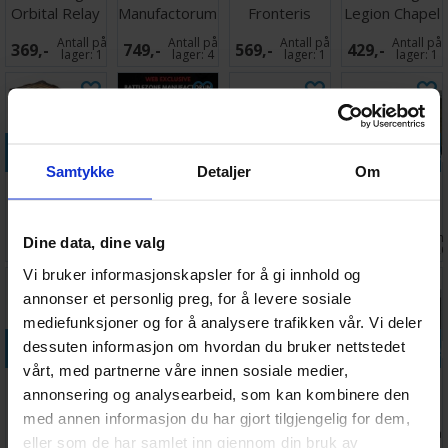
Orbital Relay
Manufactorum
Fronteris
Legion Chapel
Sanctum
Landing Pad
Barracks
Antall på
Antall på
Antall på
Antall på
369,-
749,-
569,-
429,-
Terreng
lager:
1
lager:
4
lager:
1
lager:
1
Legg i handlekurven
Legg i handlekurven
Legg i handlekurven
Legg i handle
Samtykke
Detaljer
Om
WTC Terrain
Thermoexchanger
WTC Terrain
Terreng
Container
Shrine
Two-Story
Legion
Ruin Sci-Fi
Defense
Antall på
Antall på
Antall på
Ventes inn
Dine data, dine valg
149,-
330,-
199,-
429,-
Turrets
lager:
5
lager:
1
lager:
2
27.08.202
Vi bruker informasjonskapsler for å gi innhold og
annonser et personlig preg, for å levere sosiale
mediefunksjoner og for å analysere trafikken vår. Vi deler
Legg i handlekurven
Legg i handlekurven
Legg i handlekurven
Legg i handle
dessuten informasjon om hvordan du bruker nettstedet
vårt, med partnerne våre innen sosiale medier,
Sector
Terreng
Objective
Terreng
annonsering og analysearbeid, som kan kombinere den
Mechanicus
Stronghold
Markers
Shield
med annen informasjon du har gjort tilgjengelig for dem,
Sacristan
40k/AoS 4.0
Generator
Ventes inn
Antall på
Antall på
Antall på
464,-
869,-
249,-
529,-
eller som de har samlet inn gjennom din bruk av
Forgeshrine
(8 stk)
31.08.2026
lager:
1
lager:
20+
lager:
1