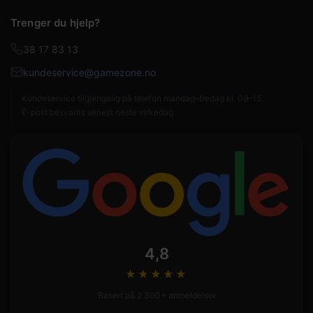
Trenger du hjelp?
38 17 83 13
kundeservice@gamezone.no
Kundeservice tilgjengelig på telefon mandag–fredag kl. 09–15.
E-post besvares senest neste virkedag.
4,8
★★★★
★
Basert på 2 300+ anmeldelser