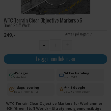
WTC Terrain Clear Objective Markers x6
Green Stuff World
249,-
Antall på lager:
7
-
+
Legg i handlekurven
45 dager
Sikker betaling
returfrist
med SVEA
1 dags levering
★ 4.8 Google
Bestill innen kl. 12
2 300+ anmeldelser
WTC Terrain Clear Objective Markers for Warhammer
40K (Green Stuff World) – Ultratynne, gjennomsiktige