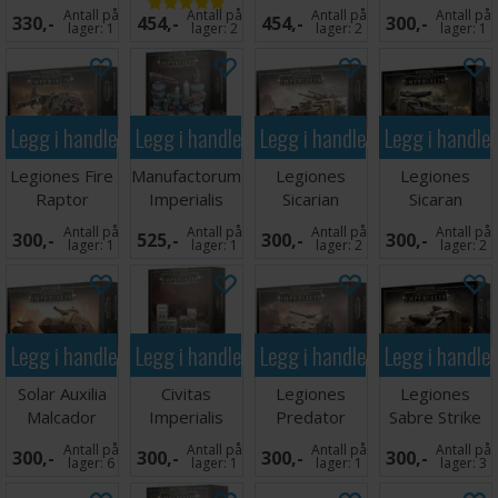
Heavy Scout
Scout Titans
Transport
Antall på
Antall på
Antall på
Antall på
330,-
454,-
454,-
300,-
Detach
lager:
1
lager:
2
lager:
2
lager:
1
Legg i handlekurven
Legg i handlekurven
Legg i handlekurven
Legg i handle
Legiones Fire
Manufactorum
Legiones
Legiones
Raptor
Imperialis
Sicarian
Sicaran
Gunship
Squadron
Arcus/Punisher
Antall på
Antall på
Antall på
Antall på
300,-
525,-
300,-
300,-
Squadron
lager:
1
lager:
1
lager:
2
lager:
2
Legg i handlekurven
Legg i handlekurven
Legg i handlekurven
Legg i handle
Solar Auxilia
Civitas
Legiones
Legiones
Malcador
Imperialis
Predator
Sabre Strike
Squadron
Squadron
Tank
Antall på
Antall på
Antall på
Antall på
300,-
300,-
300,-
300,-
Squadron
lager:
6
lager:
1
lager:
1
lager:
3