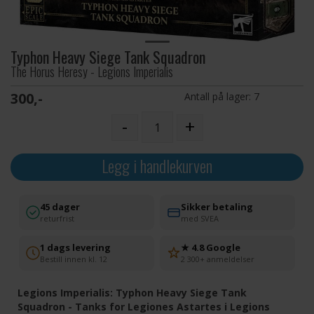
Typhon Heavy Siege Tank Squadron
The Horus Heresy - Legions Imperialis
300,-
Antall på lager:
7
-
+
Legg i handlekurven
45 dager
Sikker betaling
returfrist
med SVEA
1 dags levering
★ 4.8 Google
Bestill innen kl. 12
2 300+ anmeldelser
Legions Imperialis: Typhon Heavy Siege Tank
Squadron - Tanks for Legiones Astartes i Legions