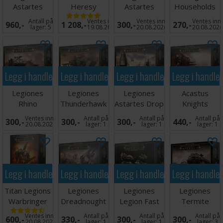
Astartes
Heresy
Astartes
Households
Combat Force
Legions
Infantry
Questoris
Antall på
Ventes inn
Ventes inn
Ventes inn
960,-
1 208,-
300,-
270,-
Imperialis
Knights
lager:
5
19.08.2026
20.08.2026
20.08.202
Legg i handlekurven
Legg i handlekurven
Legg i handlekurven
Legg i handle
Legiones
Legiones
Legiones
Acastus
Rhino
Thunderhawk
Astartes Drop
Knights
Transport
Gunship
Pods
Porphyrion
Ventes inn
Antall på
Antall på
Antall på
300,-
300,-
300,-
440,-
Detachment
20.08.2026
lager:
1
lager:
1
lager:
1
Legg i handlekurven
Legg i handlekurven
Legg i handlekurven
Legg i handle
Titan Legions
Legiones
Legiones
Legiones
Warbringer
Dreadnought
Legion Fast
Termite
Nemesis
Drop Pods
Attack
Assault Drills
Ventes inn
Antall på
Antall på
Antall på
600,-
330,-
300,-
300,-
Titan
20.08.2026
lager:
1
lager:
1
lager:
3