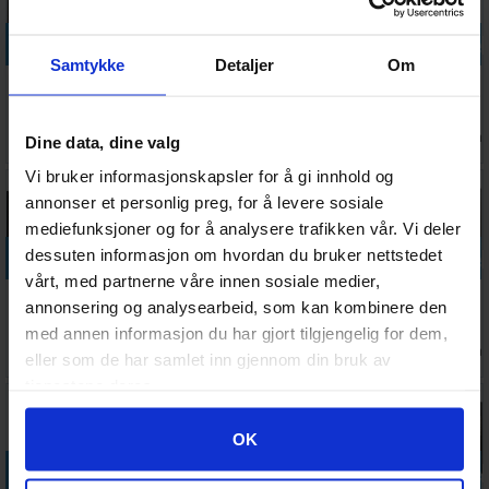
Legg i handlekurven
Legg i handlekurven
Legg i handlekurven
Legg i handle
Samtykke
Detaljer
Om
Titan Legions
Solar Auxilia
Titanicus
Titanicus
Reaver Titan
Marauder
Campaign
Loyalist
Melta Cannon
Destroyers
Compendium
Legios (Bok)
Antall på
Antall på
Antall på
Antall på
Dine data, dine valg
371,-
400,-
465,-
410,-
(Bok)
lager:
2
lager:
2
lager:
1
lager:
1
Vi bruker informasjonskapsler for å gi innhold og
annonser et personlig preg, for å levere sosiale
mediefunksjoner og for å analysere trafikken vår. Vi deler
Legg i handlekurven
Legg i handlekurven
Legg i handlekurven
Legg i handle
dessuten informasjon om hvordan du bruker nettstedet
vårt, med partnerne våre innen sosiale medier,
Solar Auxilia
Legiones
Solar Auxilia
Solar Auxilia
annonsering og analysearbeid, som kan kombinere den
Support
Kratos Heavy
Medusa/Basilisk
Infantry
med annen informasjon du har gjort tilgjengelig for dem,
Tank
Batteries
Antall på
Antall på
Antall på
Antall på
375,-
300,-
300,-
300,-
eller som de har samlet inn gjennom din bruk av
Squadron
lager:
11
lager:
1
lager:
2
lager:
5
tjenestene deres.
Googles retningslinjer for personvern
OK
Legg i handlekurven
Legg i handlekurven
Legg i handlekurven
Legg i handle