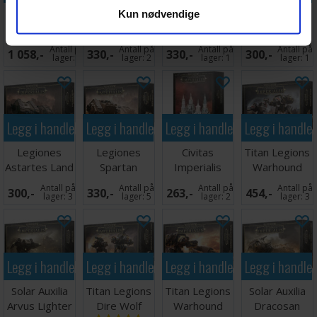
Titan Legions
Solar Auxilia
Legiones
Solar Auxilia
Kun nødvendige
Warmaster
Malcador
Astartes
Stormhammers
Heavy Battle
Infernus/Valdor
Support
Antall på
Antall på
Antall på
Antall på
1 058,-
330,-
330,-
300,-
Ti
lager:
1
lager:
2
lager:
1
lager:
1
Legg i handlekurven
Legg i handlekurven
Legg i handlekurven
Legg i handle
Legiones
Legiones
Civitas
Titan Legions
Astartes Land
Spartan
Imperialis
Warhound
Raider
Assault Tank
Spires
Titans Ursus
Antall på
Antall på
Antall på
Antall på
300,-
330,-
263,-
454,-
Proteus
Claw
lager:
3
lager:
5
lager:
2
lager:
3
Legg i handlekurven
Legg i handlekurven
Legg i handlekurven
Legg i handle
Solar Auxilia
Titan Legions
Titan Legions
Solar Auxilia
Arvus Lighter
Dire Wolf
Warhound
Dracosan