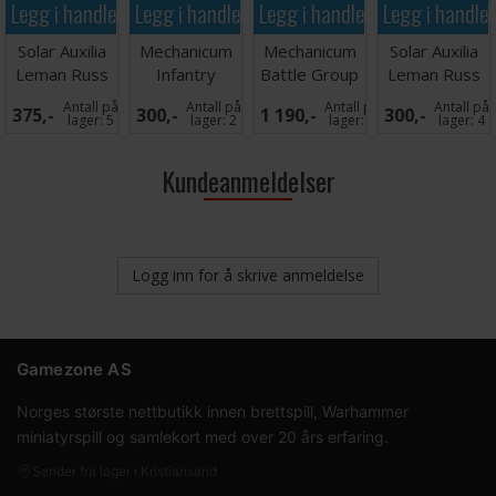
Legg i handlekurven
Legg i handlekurven
Legg i handlekurven
Legg i handle
Solar Auxilia
Mechanicum
Mechanicum
Solar Auxilia
Leman Russ
Infantry
Battle Group
Leman Russ
Executioner
Exterminator
Antall på
Antall på
Antall på
Antall på
375,-
300,-
1 190,-
300,-
lager:
5
lager:
2
lager:
7
lager:
4
Kundeanmeldelser
Logg inn for å skrive anmeldelse
Gamezone AS
Norges største nettbutikk innen brettspill, Warhammer
miniatyrspill og samlekort med over 20 års erfaring.
Sender fra lager i Kristiansand