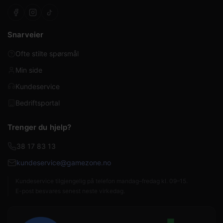
Snarveier
Ofte stilte spørsmål
Min side
Kundeservice
Bedriftsportal
Trenger du hjelp?
38 17 83 13
kundeservice@gamezone.no
Kundeservice tilgjengelig på telefon mandag–fredag kl. 09–15.
E-post besvares senest neste virkedag.