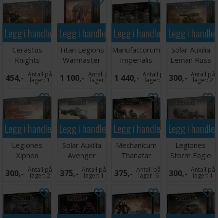
Legg i handlekurven
Legg i handlekurven
Legg i handlekurven
Legg i handle
Cerastus
Titan Legions
Manufactorum
Solar Auxilia
Knights
Warmaster
Imperialis
Leman Russ
Acheron/Castigator
Iconoclast
Sector
Strike
Antall på
Antall på
Antall på
Antall på
454,-
1 100,-
1 440,-
300,-
Squadron
lager:
1
lager:
2
lager:
2
lager:
2
Legg i handlekurven
Legg i handlekurven
Legg i handlekurven
Legg i handle
Legiones
Solar Auxilia
Mechanicum
Legiones
Xiphon
Avenger
Thanatar
Storm Eagle
Interceptor
Strike
Siege-
Squadron
Antall på
Antall på
Antall på
Antall på
300,-
375,-
375,-
300,-
Squadron
Fighters
Automata
lager:
2
lager:
1
lager:
6
lager:
1
Cohor