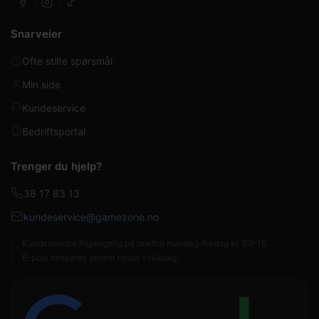
Snarveier
Ofte stilte spørsmål
Min side
Kundeservice
Bedriftsportal
Trenger du hjelp?
38 17 83 13
kundeservice@gamezone.no
Kundeservice tilgjengelig på telefon mandag–fredag kl. 09–15.
E-post besvares senest neste virkedag.