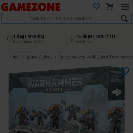
4.8
Sikker betaling
1 dags levering
45 dager returfrist
2 300+ anmeldelser på
med Svea
Bestill innen kl. 12
Enkel retur
Google
Warhammer 40K
>
Space Wolves
>
Space Wolves Wolf Guard Terminators