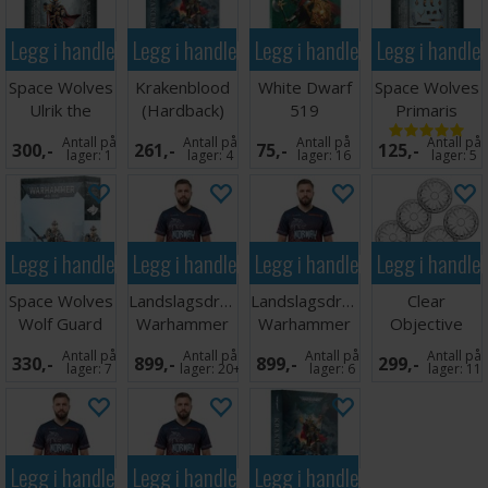
Legg i handlekurven
Legg i handlekurven
Legg i handlekurven
Legg i handle
Space Wolves
Krakenblood
White Dwarf
Space Wolves
Ulrik the
(Hardback)
519
Primaris
Slayer
Upgrades
Antall på
Antall på
Antall på
Antall på
300,-
261,-
75,-
125,-
lager:
1
lager:
4
lager:
16
lager:
5
Legg i handlekurven
Legg i handlekurven
Legg i handlekurven
Legg i handle
Space Wolves
Landslagsdrakt
Landslagsdrakt
Clear
Wolf Guard
Warhammer
Warhammer
Objective
Battle Leader
2026 Norge
2026 Norge
Markers for
Antall på
Antall på
Antall på
Antall på
330,-
899,-
899,-
299,-
XL
M
40K
lager:
7
lager:
20+
lager:
6
lager:
11
Legg i handlekurven
Legg i handlekurven
Legg i handlekurven