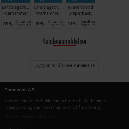
Landslagsdrakt
Landslagsdrakt
Krakenblood
Warhammer
Warhammer
(Paperback)
2026 Norge
2026 Norge L
Antall på
Antall på
Antall på
899,-
899,-
119,-
XXL
lager:
10
lager:
10
lager:
15
Kundeanmeldelser
Logg inn for å skrive anmeldelse
Gamezone AS
Norges største nettbutikk innen brettspill, Warhammer
miniatyrspill og samlekort med over 20 års erfaring.
Sender fra lager i Kristiansand