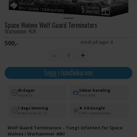
Space Wolves Wolf Guard Terminators
Warhammer 40K
500,-
Antall på lager:
8
-
+
Legg i handlekurven
45 dager
Sikker betaling
returfrist
med SVEA
1 dags levering
★ 4.8 Google
Bestill innen kl. 12
2 300+ anmeldelser
Wolf Guard Terminators - Tungt infanteri for Space
Wolves i Warhammer 40K!