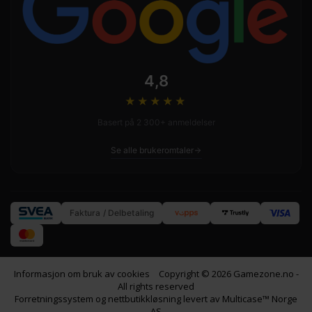
4,8
★★★★
★
Basert på 2 300+ anmeldelser
Se alle brukeromtaler
Faktura / Delbetaling
Informasjon om bruk av cookies
Copyright © 2026 Gamezone.no -
All rights reserved
Forretningssystem
og
nettbutikkløsning
levert av
Multicase™ Norge
AS