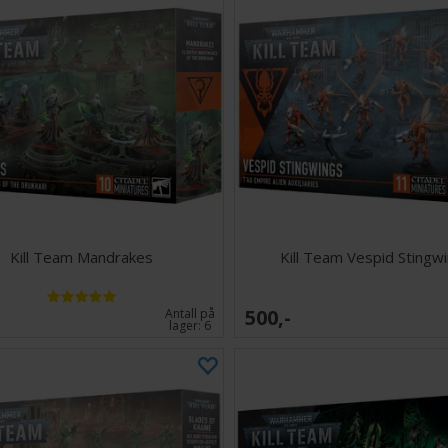
Kill Team Mandrakes
Kill Team Vespid Stingw
500,-
Antall på
lager:
6