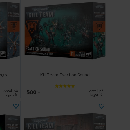
ings
Kill Team Exaction Squad
500,-
Antall på
Antall på
lager:
6
lager:
6