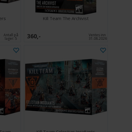
ers
Kill Team The Archivist
360,-
Antall på
Ventes inn
lager:
5
31.08.2026
l Team
Kill Team Celestian Insidiants