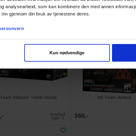
lager:
2
og analysearbeid, som kan kombinere den med annen informasjon d
 inn gjennom din bruk av tjenestene deres.
 personvern
Kun nødvendige
l Team Killzone Tomb World
Kill Team Ambull
,-
360,-
Antall på
lager:
3