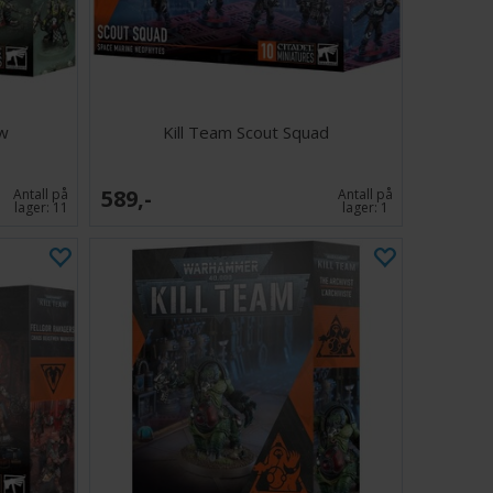
r for å spore Orders, Status, Grenades, Objectives og
ew
Kill Team Scout Squad
589,-
Antall på
Antall på
lager:
11
lager:
1