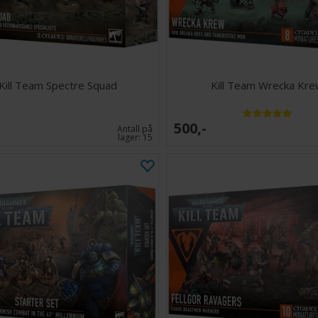
92x brikke
mye mer
Kill Team Spectre Squad
Kill Team Wrecka Kr
500,-
Antall på
lager:
15