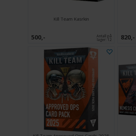
Kill Team Kasrkin
500,-
820,-
Antall på
lager:
12
Kill Team Approved Ops Cards 2025