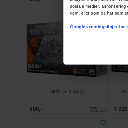
lager:
3
sosiale medier, annonsering 
dem, eller som de har samlet
Googles retningslinjer for
Kill Team Ratlings
Kil
500,-
1 225
Ventes inn
20.08.2026