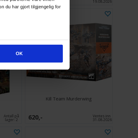
lager:
3
19.08.2026
u har gjort tilgjengelig for
OK
Kill Team Murderwing
620,-
Antall på
Ventes inn
lager:
2
31.08.2026