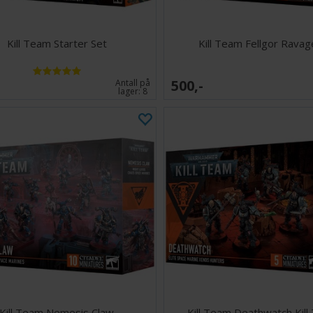
Kill Team Starter Set
Kill Team Fellgor Ravag
500,-
Antall på
lager:
8
Kill Team Nemesis Claw
Kill Team Deathwatch Kil