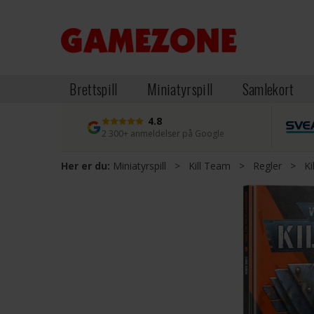
Brettspill
Miniatyrspill
Samlekort
4.8
2 300+ anmeldelser på Google
Her er du:
Miniatyrspill
>
Kill Team
>
Regler
>
K