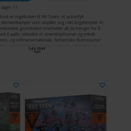
å lager:
11
ook er regelboken til Kill Team, et actionfylt
d skirmishkamper som utspiller seg i det krigsherjede 41.
innbundne grunnboken inneholder alt du trenger for å
 å spille, inkludert et strømlinjeformet og enkelt
unns- og referansemateriale, fantastiske illustrasjoner
amt spillhjelpemidler. Denne boken er uunnværlig for å
Les mer
 enten du nettopp har begynt eller er en erfaren
 kommandant. Den inneholder regler for solo- og
 samt et sett med brikker for å holde oversikt over
ntene dine, markere mål og enkelt måle korte avstander.
s innbundne boken og esken inneholder:
 oversikt over settingen og fraksjonen, og en titt på
mpler på drapslag som kan inspirere deg
med strømlinjeformet regelsett med fokus på rask
 en oversikt over de viktigste reglene, fasene og
ne agentene dine kan utføre
or standard matched play, co-op, solospill og
ill
d nyttige veiledninger og referansemateriale