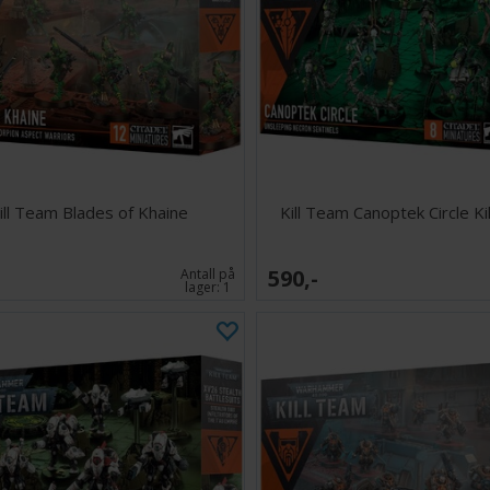
ill Team Blades of Khaine
Kill Team Canoptek Circle K
590,-
Antall på
lager:
1