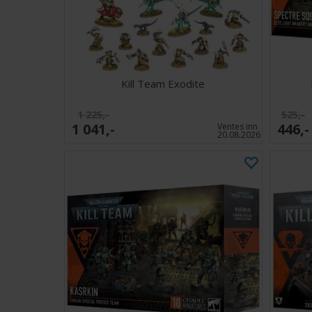
Kill Team Exodite
1 225,-
525,-
1 041,-
446,-
Ventes inn
20.08.2026