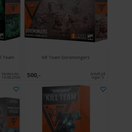
ill Team
Kill Team Goremongers
500,-
Ventes inn
Antall på
19.08.2026
lager:
5