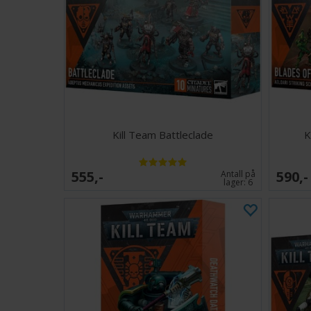
Kill Team Battleclade
K
555,-
590,-
Antall på
lager:
6