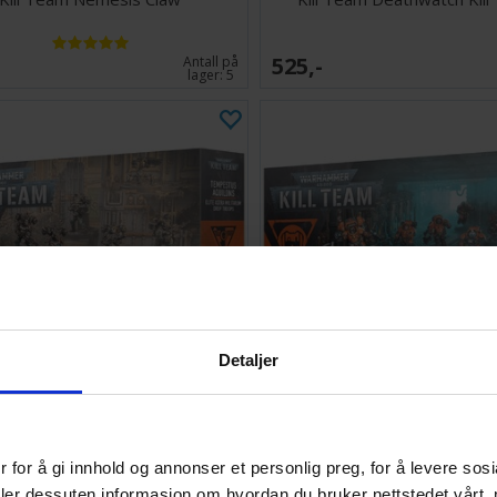
525,-
Antall på
lager:
5
Detaljer
l Team Tempestus Aquilons
Kill Team Hearthkyn Salv
 for å gi innhold og annonser et personlig preg, for å levere sos
500,-
Antall på
deler dessuten informasjon om hvordan du bruker nettstedet vårt,