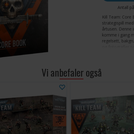
Antall p
Kill Team: Core B
strategispill me
årtusen. Denne 
komme i gang med
regelsett, bakgr
og fotografier s
spille Kill Team,
spesialoperativ
samarbeidsspill,
Vi anbefaler også
statusen til age
Denne 112-sider
Omfattende
noen ekse
Regeldel 
handling -
handlinge
Missions f
flerspillersp
Tillegg me