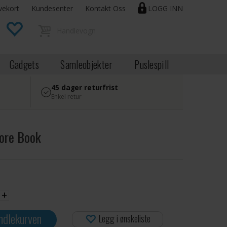
vekort
Kundesenter
Kontakt Oss
LOGG INN
Gadgets
Samleobjekter
Puslespill
45 dager returfrist
Enkel retur
Core Book
+
ndlekurven
Legg i ønskeliste