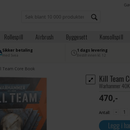
Ga
Rollespill
Airbrush
Byggesett
Konsollspill
Sikker betaling
1 dags levering
med Svea
Bestill innen kl. 12
ill Team Core Book
Kill Team 
Warhammer 40K
470,-
-
Antall:
Legg i ha