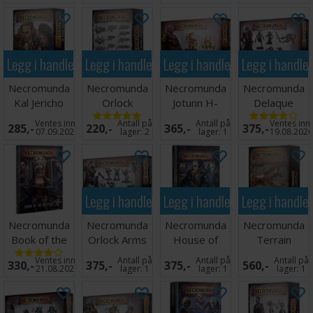
Legg i handlekurven
Legg i handlekurven
Legg i handlekurven
Legg i handle
Necromunda
Necromunda
Necromunda
Necromunda
Kal Jericho
Orlock
Jotunn H-
Delaque
and Scabs
Weapons &
Grade
Nacht-
Ventes inn
Antall på
Antall på
Ventes inn
285,-
220,-
365,-
375,-
Upgrades
Servitor
Ghul/Psy-
07.09.2026
lager:
2
lager:
1
19.08.202
Gheist
Legg i handlekurven
Legg i handlekurven
Legg i handle
Necromunda
Necromunda
Necromunda
Necromunda
Book of the
Orlock Arms
House of
Terrain
Outcast
Masters/Wreckers
Shadow
Platforms &
Ventes inn
Antall på
Antall på
Antall på
330,-
375,-
375,-
560,-
Walkways
21.08.2026
lager:
1
lager:
1
lager:
1