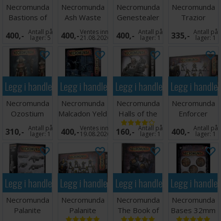
Necromunda
Necromunda
Necromunda
Necromunda
Bastions of
Ash Waste
Genestealer
Trazior
Law
Nomads
Abomination
Pattern
Antall på
Ventes inn
Antall på
Antall på
400,-
400,-
400,-
335,-
Ashwing
Gang
Sentry Guns
lager:
5
21.08.2026
lager:
1
lager:
1
Legg i handlekurven
Legg i handlekurven
Legg i handlekurven
Legg i handle
Necromunda
Necromunda
Necromunda
Necromunda
Ozostium
Malcadon Yeld
Halls of the
Enforcer
Aranthus
Jakara Spyre
Ancients
Captains &
Antall på
Ventes inn
Antall på
Antall på
310,-
400,-
160,-
400,-
Cards
Sergeants
lager:
1
19.08.2026
lager:
1
lager:
1
Legg i handlekurven
Legg i handlekurven
Legg i handlekurven
Legg i handle
Necromunda
Necromunda
Necromunda
Necromunda
Palanite
Palanite
The Book of
Bases 32mm
Enforcer
Enforcer
Judgement