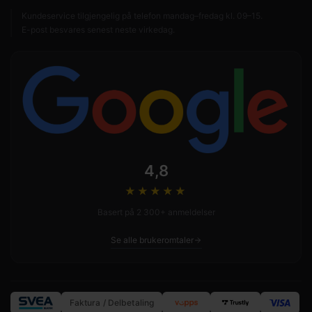
Kundeservice tilgjengelig på telefon mandag–fredag kl. 09–15.
E-post besvares senest neste virkedag.
4,8
★★★★
★
Basert på 2 300+ anmeldelser
Se alle brukeromtaler
Faktura / Delbetaling