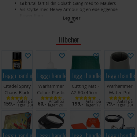
Gi brutal fart til din Goliath Gang med to Maulers
Vis styrke med Heavy Armour og en ødeleggende
Power Ram
Les mer
Personliggjør dine sjåfører med et utvalg våpen, hoder
og hjul
Tilbehør
Settet består av 84 komponenter, og inkluderer 2x
90x52,5mm ovale baser. Miniatyrene kommer umalt og
krever montering.
Legg i handlekurven
Legg i handlekurven
Legg i handlekurven
Legg i handle
Citadel Spray
Warhammer
Cutting Mat -
Warhammer
Chaos Black
Colour Plastic
A2 60x45cm -
Water Pot
Glue 15ml
Grønn
Antall på
Antall på
Antall på
Antall på
159,-
60,-
199,-
79,-
lager:
20+
lager:
20+
lager:
17
lager:
20+
Legg i handlekurven
Legg i handlekurven
Legg i handlekurven
Legg i handle