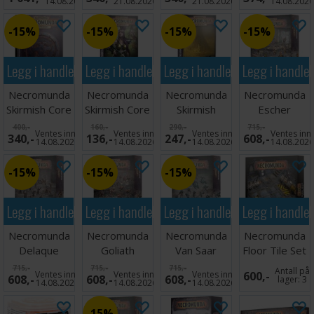
14.08.2026
21.08.2026
21.08.2026
14.08.202
15%
15%
15%
15%
Legg i handlekurven
Legg i handlekurven
Legg i handlekurven
Legg i handle
Necromunda
Necromunda
Necromunda
Necromunda
Skirmish Core
Skirmish Core
Skirmish
Escher
Rulebook
Gang Tactics
Campaign &
Underhive
400,-
160,-
290,-
715,-
Ventes inn
Ventes inn
Ventes inn
Ventes inn
340,-
136,-
247,-
608,-
Scenario
Crew
14.08.2026
14.08.2026
14.08.2026
14.08.202
15%
15%
15%
Legg i handlekurven
Legg i handlekurven
Legg i handlekurven
Legg i handle
Necromunda
Necromunda
Necromunda
Necromunda
Delaque
Goliath
Van Saar
Floor Tile Set
Underhive
Underhive
Underhive
Zone Mortalis
715,-
715,-
715,-
Antall på
Ventes inn
Ventes inn
Ventes inn
600,-
608,-
608,-
608,-
Crew
Crew
Crew
lager:
3
14.08.2026
14.08.2026
14.08.2026
15%