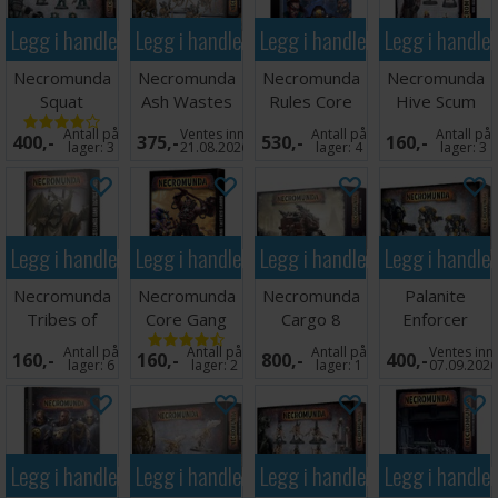
Legg i handlekurven
Legg i handlekurven
Legg i handlekurven
Legg i handle
Necromunda
Necromunda
Necromunda
Necromunda
Squat
Ash Wastes
Rules Core
Hive Scum
Prospectors
Nomads
Rulebook
Antall på
Ventes inn
Antall på
Antall på
400,-
375,-
530,-
160,-
Exo-Kyn
Dustback
lager:
3
21.08.2026
lager:
4
lager:
3
Legg i handlekurven
Legg i handlekurven
Legg i handlekurven
Legg i handle
Necromunda
Necromunda
Necromunda
Palanite
Tribes of
Core Gang
Cargo 8
Enforcer
Wastelands
Tactics Cards
Ridgehauler
Sanctioner
Antall på
Antall på
Antall på
Ventes inn
160,-
160,-
800,-
400,-
Cards
Pattern
lager:
6
lager:
2
lager:
1
07.09.202
Legg i handlekurven
Legg i handlekurven
Legg i handlekurven
Legg i handle