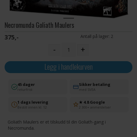
Necromunda Goliath Maulers
375,-
Antall på lager:
2
-
+
Legg i handlekurven
45 dager
Sikker betaling
returfrist
med SVEA
1 dags levering
★ 4.8 Google
Bestill innen kl. 12
2 300+ anmeldelser
Goliath Maulers er et tilskudd til din Goliath-gang i
Necromunda.