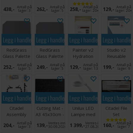
Studio XL
- 5 stk
Grønn
Membrane
Antall på
Antall på
Antall på
Antall på
438,-
262,-
258,-
129,-
(15 stk)
lager:
3
lager:
5
lager:
20+
lager:
20+
Legg i handlekurven
Legg i handlekurven
Legg i handlekurven
Legg i handle
RedGrass
RedGrass
Painter v2
Studio v2
Glass Palette
Glass Palette
Hydration
Reusable
Lite
Painter V2
Paper Sheets
Membrane
Antall på
Antall på
Antall på
Antall på
252,-
249,-
129,-
199,-
50stk
(15 stk)
lager:
5
lager:
5
lager:
13
lager:
9
Legg i handlekurven
Legg i handlekurven
Legg i handlekurven
Legg i handle
Citadel
Cutting Mat -
Unilux LED
Citadel File
Assembly
A3 45x30cm -
Lampe med
Set
Stand v2
Sort
forstørrelsesglass
Antall på
Ventes inn
Ventes inn
Antall på
204,-
139,-
1 399,-
160,-
lager:
3
30.09.2026
27.08.2026
lager:
7