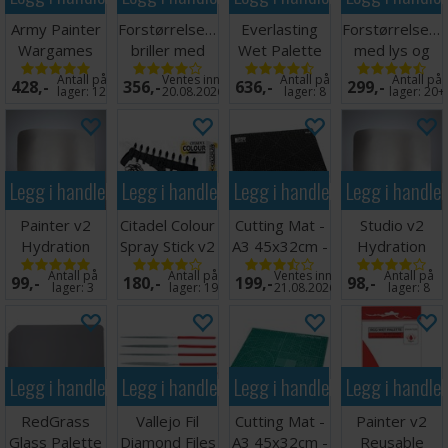
Army Painter
Forstørrelsesglass
Everlasting
Forstørrelsesg
Wargames
briller med
Wet Palette
med lys og
Hobby Tool
LED lys
Painter v2
holder
Antall på
Ventes inn
Antall på
Antall på
428,-
356,-
636,-
299,-
Kit
lager:
12
20.08.2026
lager:
8
lager:
20+
Legg i handlekurven
Legg i handlekurven
Legg i handlekurven
Legg i handle
Painter v2
Citadel Colour
Cutting Mat -
Studio v2
Hydration
Spray Stick v2
A3 45x32cm -
Hydration
Foam (1 stk)
Sort
Foam (1 stk)
Antall på
Antall på
Ventes inn
Antall på
99,-
180,-
199,-
98,-
lager:
3
lager:
19
21.08.2026
lager:
8
Legg i handlekurven
Legg i handlekurven
Legg i handlekurven
Legg i handle
RedGrass
Vallejo Fil
Cutting Mat -
Painter v2
Glass Palette
Diamond Files
A3 45x32cm -
Reusable