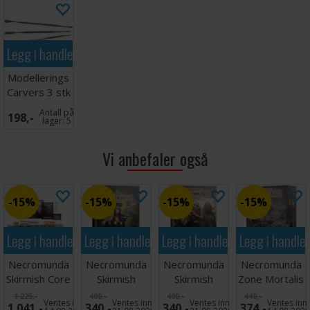
Legg i handlekurven
Modellerings
Carvers 3 stk
- Tosidige
Antall på
198,-
lager:
5
Vi anbefaler også
15%
15%
15%
15%
Legg i handlekurven
Legg i handlekurven
Legg i handlekurven
Legg i handle
Necromunda
Necromunda
Necromunda
Necromunda
Skirmish Core
Skirmish
Skirmish
Zone Mortalis
Set
Gangs of
Gangs of
Factoria Pipes
1 225,-
400,-
400,-
440,-
Ventes inn
Ventes inn
Ventes inn
Ventes inn
1 041,-
340,-
340,-
374,-
Underhive
Outlands