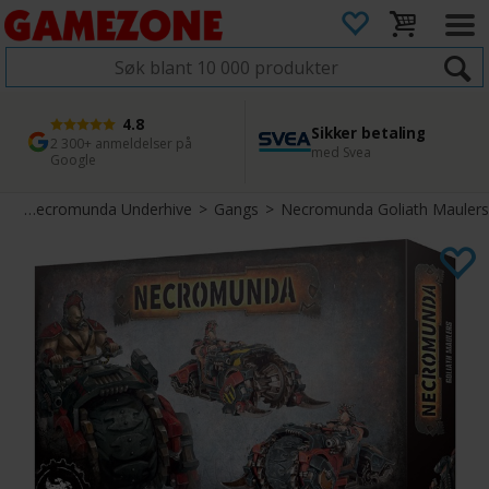
4.8
Sikker betaling
1 dags levering
45 dager returfrist
2 300+ anmeldelser på
med Svea
Bestill innen kl. 12
Enkel retur
Google
l
>
Necromunda Underhive
>
Gangs
>
Necromunda Goliath Maulers