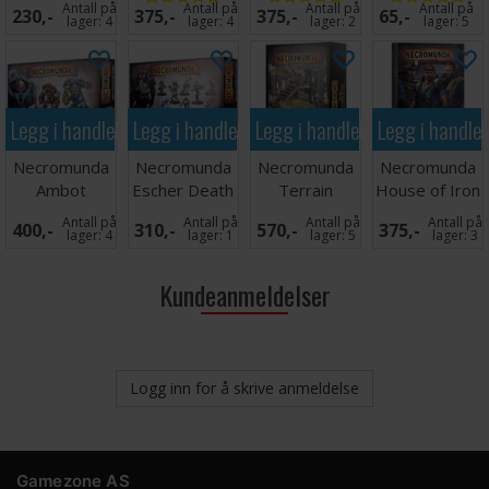
Antall på
Antall på
Antall på
Antall på
230,-
375,-
375,-
65,-
Weapons
Patrol
lager:
4
lager:
4
lager:
2
lager:
5
Legg i handlekurven
Legg i handlekurven
Legg i handlekurven
Legg i handle
Necromunda
Necromunda
Necromunda
Necromunda
Ambot
Escher Death
Terrain
House of Iron
Automata
Maidens/Wyld
Platforms &
Antall på
Antall på
Antall på
Antall på
400,-
310,-
570,-
375,-
Run
Stairs
lager:
4
lager:
1
lager:
5
lager:
3
Kundeanmeldelser
Logg inn for å skrive anmeldelse
Gamezone AS