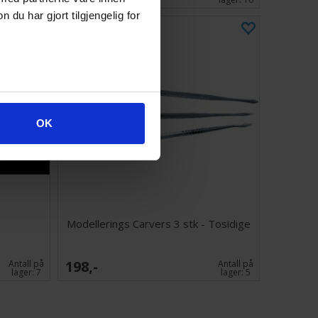
u har gjort tilgjengelig for
OK
Modellerings Carvers 3 stk - Tosidige
198,-
Antall på
Antall på
lager:
7
lager:
5