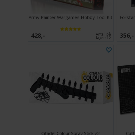
Army Painter Wargames Hobby Tool Kit
Forstør
428,-
356,-
Antall på
lager:
12
Citadel Colour Spray Stick v2
Cutt