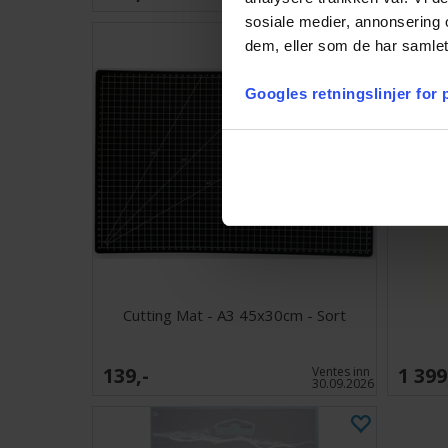
sosiale medier, annonsering 
dem, eller som de har samlet
Googles retningslinjer for
Cutting Mat - A3 45x30cm - Sort
139,-
1 399
Ventes inn
30.09.2026