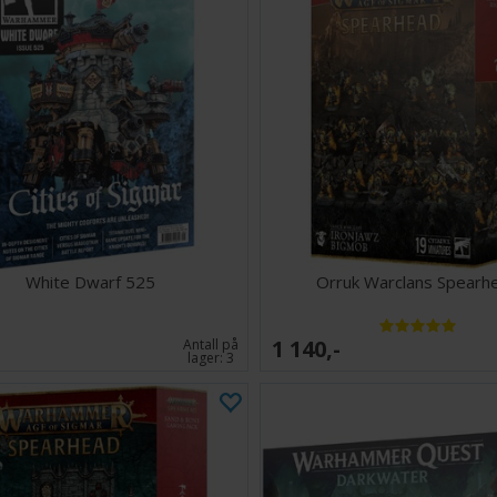
White Dwarf 525
Orruk Warclans Spearh
1 140,-
Antall på
lager:
3