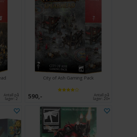
ead
City of Ash Gaming Pack
590,-
Antall på
Antall på
lager:
2
lager:
20+