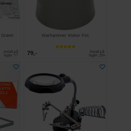
- Grønn
Warhammer Water Pot
79,-
Antall på
Antall på
lager:
17
lager:
20+