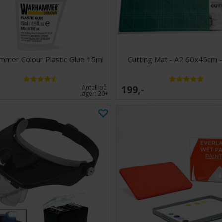
mer Colour Plastic Glue 15ml
Cutting Mat - A2 60x45cm 
199,-
Antall på
lager:
20+