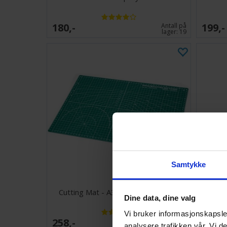
180,-
199,-
Antall på
lager:
19
Samtykke
Cutting Mat - A3 45x32cm - Grønn
Citadel
Dine data, dine valg
Vi bruker informasjonskapsler
258,-
394,-
Antall på
analysere trafikken vår. Vi 
lager:
20+