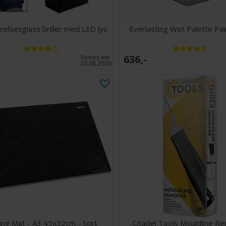
relsesglass briller med LED lys
Everlasting Wet Palette Pai
636,-
Ventes inn
20.08.2026
ing Mat - A3 45x32cm - Sort
Citadel Tools Mouldline R