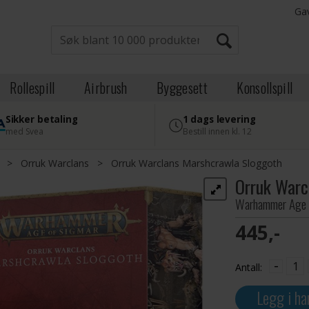
Ga
Rollespill
Airbrush
Byggesett
Konsollspill
Sikker betaling
1 dags levering
med Svea
Bestill innen kl. 12
>
Orruk Warclans
>
Orruk Warclans Marshcrawla Sloggoth
Orruk Warc
Warhammer Age 
445,-
-
Antall:
Legg i ha