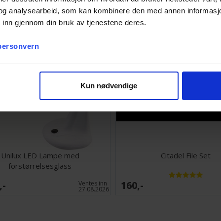
og analysearbeid, som kan kombinere den med annen informasjon d
 inn gjennom din bruk av tjenestene deres.
 personvern
Kun nødvendige
Unilux LED Lampe med
Citadel File Set
forstørrelsesglass
,-
160,-
Ventes inn
27.08.2026