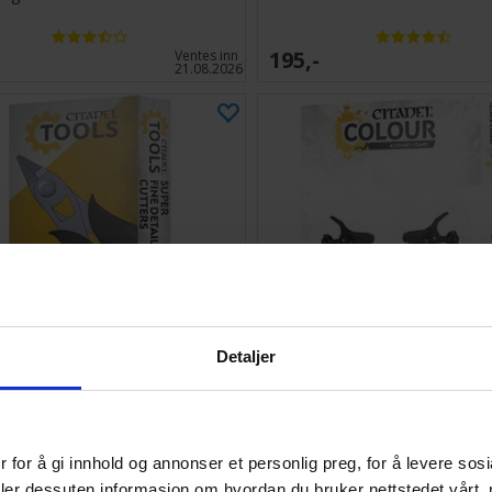
195,-
Ventes inn
21.08.2026
Detaljer
 Tools Super Fine Detail Cutters
Citadel Assembly Stand
 for å gi innhold og annonser et personlig preg, for å levere sos
204,-
Antall på
deler dessuten informasjon om hvordan du bruker nettstedet vårt,
lager:
1