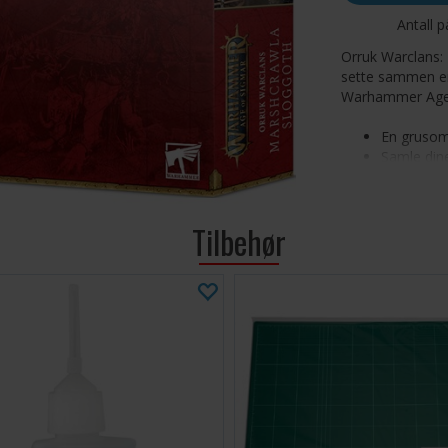
Antall p
Orruk Warclans: 
sette sammen en
Warhammer Age 
En grusom
Samle di
Inkluderer
Settet består a
Tilbehør
base. Miniatyre