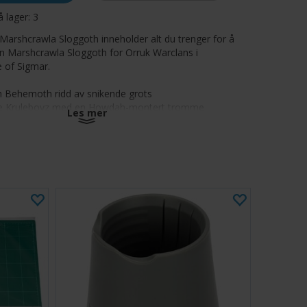
å lager:
3
Marshcrawla Sloggoth inneholder alt du trenger for å
 Marshcrawla Sloggoth for Orruk Warclans i
of Sigmar.
 Behemoth ridd av snikende grots
ne Kruleboyz med en Howdah-montert tromme
Les mer
 en rekke alternativer for både Sloggoth og ryttere
v 43 komponenter, og inkluderer en 105x70mm oval
n kommer umalt og krever montering.