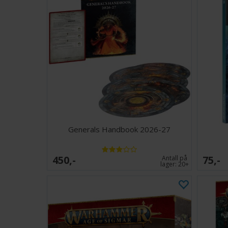
Generals Handbook 2026-27
450,-
75,-
Antall på
lager:
20+