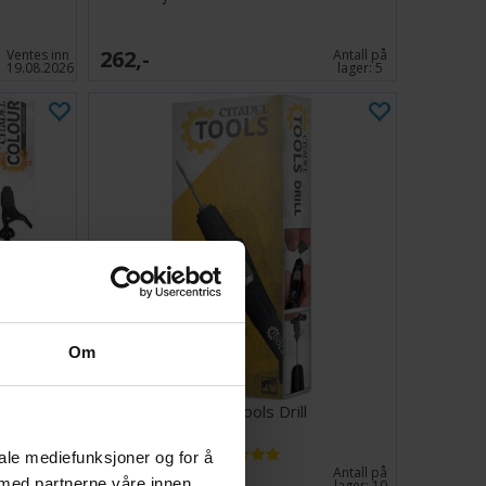
262,-
Ventes inn
Antall på
19.08.2026
lager:
5
Om
 v2
Citadel Tools Drill
iale mediefunksjoner og for å
249,-
Antall på
Antall på
 med partnerne våre innen
lager:
2
lager:
10