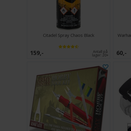
Citadel Spray Chaos Black
Warham
159,-
60,-
Antall på
lager:
20+