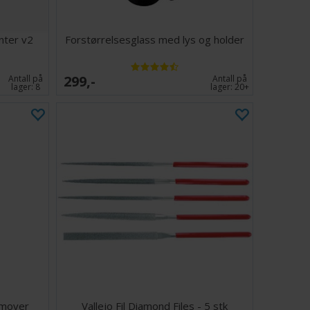
nter v2
Forstørrelsesglass med lys og holder
299,-
Antall på
Antall på
lager:
8
lager:
20+
emover
Vallejo Fil Diamond Files - 5 stk