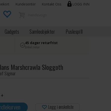
vekort
Kundesenter
Kontakt Oss
LOGG INN
Gadgets
Samleobjekter
Puslespill
45 dager returfrist
Enkel retur
lans Marshcrawla Sloggoth
of Sigmar
+
ndlekurven
Legg i ønskeliste