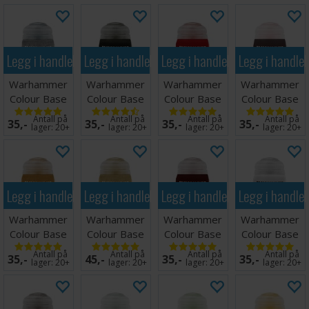
Warhammer Colour-systemet. Når grunnmalingen er påført,
er modellen klar for skyggelegging, lagdeling og detaljering –
noe som gjør disse malingene til det naturlige første trinnet i
enhver malingsprosess, fra nybegynnere som tar fatt på sin
Legg i handlekurven
Legg i handlekurven
Legg i handlekurven
Legg i handle
første modell til erfarne malere som arbeider med
konkurransebidrag.
Warhammer
Warhammer
Warhammer
Warhammer
Colour Base
Colour Base
Colour Base
Colour Base
Leadbelcher
Abaddon
Mephiston
Rhinox Hide
Antall på
Antall på
Antall på
Antall på
35,-
35,-
35,-
35,-
Black
Red
lager:
20+
lager:
20+
lager:
20+
lager:
20+
Legg i handlekurven
Legg i handlekurven
Legg i handlekurven
Legg i handle
Warhammer
Warhammer
Warhammer
Warhammer
Colour Base
Colour Base
Colour Base
Colour Base
Balthasar
Retributor
Mournfang
Corax White
Antall på
Antall på
Antall på
Antall på
35,-
45,-
35,-
35,-
Gold
Armour
Brown
lager:
20+
lager:
20+
lager:
20+
lager:
20+