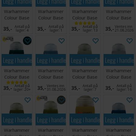
Legg i handlekurven
Legg i handlekurven
Legg i handlekurven
Legg i handle
Warhammer
Warhammer
Warhammer
Warhammer
Colour Base
Colour Base
Colour Base
Colour Base
Gal Vorbak
Nocturne
Phoenician
Ratskin Flesh
Antall på
Antall på
Antall på
Ventes inn
35,-
35,-
35,-
35,-
Red
Green
Purple
lager:
4
lager:
1
lager:
13
21.08.2026
Legg i handlekurven
Legg i handlekurven
Legg i handlekurven
Legg i handle
Warhammer
Warhammer
Warhammer
Warhammer
Colour Base
Colour Base
Colour Base
Colour Base
Lupercal
The Fang
Ionrach Skin
Grey Knights
Antall på
Ventes inn
Antall på
Antall på
35,-
35,-
35,-
35,-
Green
Steel
lager:
20+
31.08.2026
lager:
7
lager:
16
Legg i handlekurven
Legg i handlekurven
Legg i handlekurven
Legg i handle
Warhammer
Warhammer
Warhammer
Warhammer