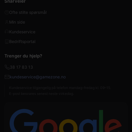
Snarveier
Ofte stilte spørsmål
Min side
Kundeservice
Bedriftsportal
Trenger du hjelp?
38 17 83 13
kundeservice@gamezone.no
Kundeservice tilgjengelig på telefon mandag–fredag kl. 09–15.
E-post besvares senest neste virkedag.