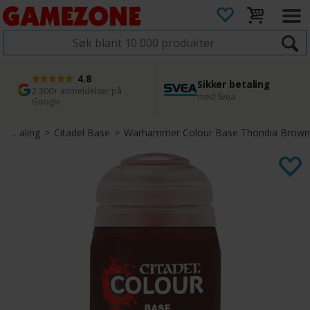
4.8
Sikker betaling
1 dags levering
45 dager returfrist
2 300+ anmeldelser på
med Svea
Bestill innen kl. 12
Enkel retur
Google
>
Maling
>
Citadel Base
>
Warhammer Colour Base Thondia Brown