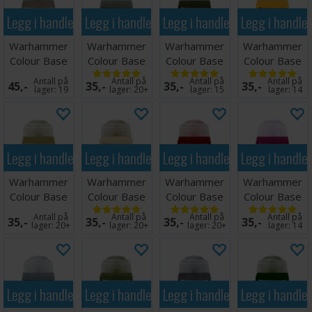
Legg i handlekurven
Legg i handlekurven
Legg i handlekurven
Legg i handle
Warhammer
Warhammer
Warhammer
Warhammer
Colour Base
Colour Base
Colour Base
Colour Base
Runelord
Rakarth Flesh
Steel Legion
Averland
Antall på
Antall på
Antall på
Antall på
45,-
35,-
35,-
35,-
Brass
Drab
Sunset
lager:
19
lager:
20+
lager:
15
lager:
14
Legg i handlekurven
Legg i handlekurven
Legg i handlekurven
Legg i handle
Warhammer
Warhammer
Warhammer
Warhammer
Colour Base
Colour Base
Colour Base
Colour Base
Zandri Dust
Wraithbone
Khorne Red
Screamer Pink
Antall på
Antall på
Antall på
Antall på
35,-
35,-
35,-
35,-
lager:
20+
lager:
20+
lager:
20+
lager:
14
Legg i handlekurven
Legg i handlekurven
Legg i handlekurven
Legg i handle