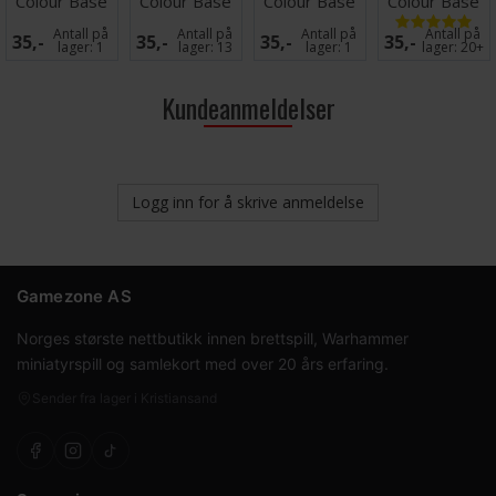
Colour Base
Colour Base
Colour Base
Colour Base
Death World
Death Korps
Hobgrot Hide
Night Lords
Antall på
Antall på
Antall på
Antall på
35,-
35,-
35,-
35,-
Forest
Drab
Blue
lager:
1
lager:
13
lager:
1
lager:
20+
Kundeanmeldelser
Logg inn for å skrive anmeldelse
Gamezone AS
Norges største nettbutikk innen brettspill, Warhammer
miniatyrspill og samlekort med over 20 års erfaring.
Sender fra lager i Kristiansand