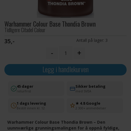
Warhammer Colour Base Thondia Brown
Tidligere Citadel Colour
35,-
Antall på lager:
3
-
+
Legg i handlekurven
45 dager
Sikker betaling
returfrist
med SVEA
1 dags levering
★ 4.8 Google
Bestill innen kl. 12
2 300+ anmeldelser
Warhammer Colour Base Thondia Brown – Den
uunnværlige grunningsmalingen for å oppnå fyldige,