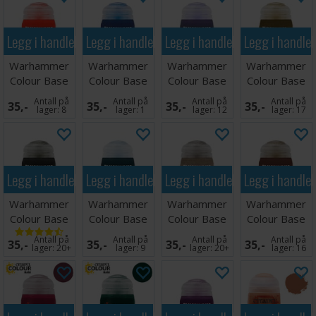
Legg i handlekurven
Legg i handlekurven
Legg i handlekurven
Legg i handle
Warhammer
Warhammer
Warhammer
Warhammer
Colour Base
Colour Base
Colour Base
Colour Base
Jokaero
Caledor Sky
Daemonette
Screaming
Antall på
Antall på
Antall på
Antall på
35,-
35,-
35,-
35,-
Orange
Hide
Bell
lager:
8
lager:
1
lager:
12
lager:
17
Legg i handlekurven
Legg i handlekurven
Legg i handlekurven
Legg i handle
Warhammer
Warhammer
Warhammer
Warhammer
Colour Base
Colour Base
Colour Base
Colour Base
Corvus Black
Stegadon
Warplock
Catachan
Antall på
Antall på
Antall på
Antall på
35,-
35,-
35,-
35,-
Scale
Bronze
Flesh
lager:
20+
lager:
9
lager:
20+
lager:
16