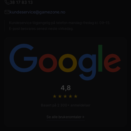
38 17 83 13
kundeservice@gamezone.no
Kundeservice tilgjengelig på telefon mandag–fredag kl. 09–15.
E-post besvares senest neste virkedag.
4,8
★★★★
★
Basert på 2 300+ anmeldelser
Se alle brukeromtaler