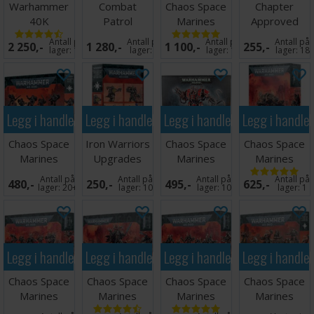
Warhammer
Combat
Chaos Space
Chapter
40K
Patrol
Marines
Approved
Armageddon
Battlezone
Defiler
Mission Deck
Antall på
Antall på
Antall på
Antall på
2 250,-
1 280,-
1 100,-
255,-
2026-27
lager:
19
lager:
9
lager:
12
lager:
18
Legg i handlekurven
Legg i handlekurven
Legg i handlekurven
Legg i handle
Chaos Space
Iron Warriors
Chaos Space
Chaos Space
Marines
Upgrades
Marines
Marines
Raptors
Helbrute
Forgefiend
Antall på
Antall på
Antall på
Antall på
480,-
250,-
495,-
625,-
lager:
20+
lager:
10
lager:
10
lager:
1
Legg i handlekurven
Legg i handlekurven
Legg i handlekurven
Legg i handle
Chaos Space
Chaos Space
Chaos Space
Chaos Space
Marines
Marines
Marines
Marines
Chosen
Abaddon
Terminator
Huron