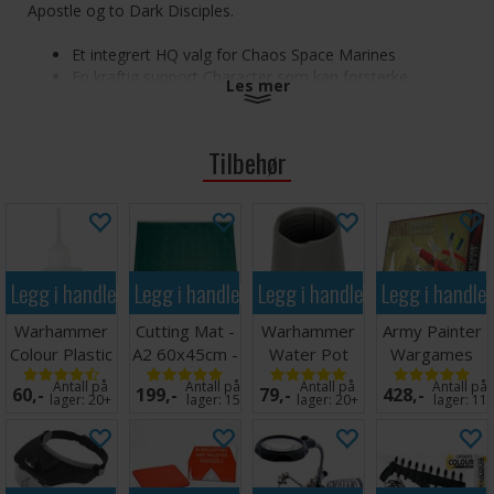
Apostle og to Dark Disciples.
Et integrert HQ valg for Chaos Space Marines
En kraftig support Character som kan forsterke
Les mer
Leadership og kampferdigheter på allierte i nærheten
Akkompagnert av et par relic-bærende Dark Disciples
Tilbehør
Settet består av 19 komponenter og inkluderer en 40mm
Citadel rund base og to 25mm Citadel runde baser.
Miniatyrene kommer umalt og krever montering.
Legg i handlekurven
Legg i handlekurven
Legg i handlekurven
Legg i handle
Warhammer
Cutting Mat -
Warhammer
Army Painter
Colour Plastic
A2 60x45cm -
Water Pot
Wargames
Glue 15ml
Grønn
Hobby Tool
Antall på
Antall på
Antall på
Antall på
60,-
199,-
79,-
428,-
Kit
lager:
20+
lager:
15
lager:
20+
lager:
11