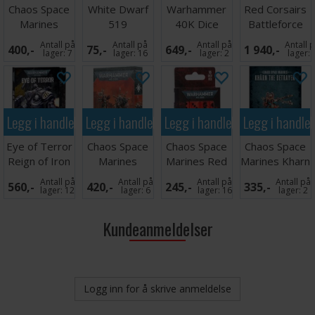
Chaos Space
White Dwarf
Warhammer
Red Corsairs
Marines
519
40K Dice
Battleforce
Traitor
Scroll
Antall på
Antall på
Antall på
Antall 
400,-
75,-
649,-
1 940,-
Guardsmen
lager:
7
lager:
16
lager:
2
lager:
Legg i handlekurven
Legg i handlekurven
Legg i handlekurven
Legg i handle
Eye of Terror
Chaos Space
Chaos Space
Chaos Space
Reign of Iron
Marines
Marines Red
Marines Kharn
(Slipcase)
Traitor
Corsairs Dice
the Betrayer
Antall på
Antall på
Antall på
Antall på
560,-
420,-
245,-
335,-
Enforcer
lager:
12
lager:
6
lager:
16
lager:
2
Kundeanmeldelser
Logg inn for å skrive anmeldelse