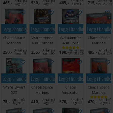
Antall på
Antall på
Antall på
Ventes inn
465,-
530,-
465,-
715,-
Despoiler
Squad
Blackheart
lager:
7
lager:
1
lager:
10
19.08.202
Legg i handlekurven
Legg i handlekurven
Legg i handlekurven
Legg i handle
Chaos Space
Warhammer
Warhammer
Chaos Space
Marines
40K Combat
40K Core
Marines
Chaos Lord
Patrol
Rules
Fellgor
Antall på
Antall på
Ventes inn
Antall på
250,-
255,-
190,-
495,-
Terminato
Companion
Beastmen
lager:
9
lager:
20+
31.08.2026
lager:
20+
Legg i handlekurven
Legg i handlekurven
Legg i handlekurven
Legg i handle
White Dwarf
Chaos Space
Chaos
Chaos Space
525
Marines
Vindicator
Marines
Chaos Rhino
Codex
Antall på
Antall på
Antall på
Antall på
75,-
410,-
570,-
470,-
lager:
3
lager:
7
lager:
2
lager:
7