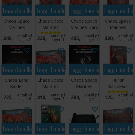
Legg i handlekurven
Legg i handlekurven
Legg i handlekurven
Legg i handle
Chaos Space
Chaos Space
Chaos Space
Chaos Space
Marines
Marines
Marines Dark
Marines
Chaos Bikers
Haarken
Commune
Chaos Lord
Antall på
Antall på
Antall på
Antall på
340,-
320,-
435,-
330,-
Worldclaimer
Jump Pack
lager:
2
lager:
1
lager:
4
lager:
5
Legg i handlekurven
Legg i handlekurven
Legg i handlekurven
Legg i handle
Chaos Land
Chaos Space
Chaos Space
Huron
Raider
Marines
Marines
Blackheart
Accursed
Cultist
(Paperback)
Antall på
Antall på
Antall på
Antall på
725,-
410,-
280,-
125,-
Cultists
Firebrand
lager:
6
lager:
5
lager:
1
lager:
11
Legg i handlekurven
Legg i handlekurven
Legg i handlekurven
Legg i handle