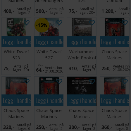
Marines
Goremongers
524
Combat
Chaos Cultists
Patrol
Antall på
Antall på
Antall på
Antall 
400,-
500,-
75,-
1 280,-
lager:
7
lager:
5
lager:
20+
lager:
15%
Legg i handlekurven
Legg i handlekurven
Legg i handlekurven
Legg i handle
White Dwarf
White Dwarf
Warhammer
Chaos Space
523
527
World Book of
Marines
Dioramas
Master of
75,-
Antall på
Antall på
Ventes inn
75,-
Ventes inn
310,-
250,-
64,-
Executions
lager:
20+
lager:
7
21.08.202
21.08.2026
Legg i handlekurven
Legg i handlekurven
Legg i handlekurven
Legg i handle
Chaos Space
Chaos Space
Chaos Space
Chaos Space
Marines
Marines
Marines
Marines
Warpsmith
Sorcerer
Master
Fabius Bile
Antall på
Antall på
Antall på
Antall på
320,-
250,-
300,-
360,-
Possession
lager:
6
lager:
5
lager:
2
lager:
8