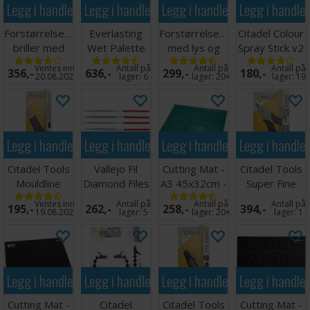
Legg i handlekurven
Legg i handlekurven
Legg i handlekurven
Legg i handle
Forstørrelsesglass
Everlasting
Forstørrelsesglass
Citadel Colour
briller med
Wet Palette
med lys og
Spray Stick v2
LED lys
Painter v2
holder
Ventes inn
Antall på
Antall på
Antall på
356,-
636,-
299,-
180,-
20.08.2026
lager:
6
lager:
20+
lager:
19
Legg i handlekurven
Legg i handlekurven
Legg i handlekurven
Legg i handle
Citadel Tools
Vallejo Fil
Cutting Mat -
Citadel Tools
Mouldline
Diamond Files
A3 45x32cm -
Super Fine
Remover
- 5 stk
Grønn
Detail Cutters
Ventes inn
Antall på
Antall på
Antall på
195,-
262,-
258,-
394,-
19.08.2026
lager:
5
lager:
20+
lager:
1
Legg i handlekurven
Legg i handlekurven
Legg i handlekurven
Legg i handle
Cutting Mat -
Citadel
Citadel Tools
Cutting Mat -