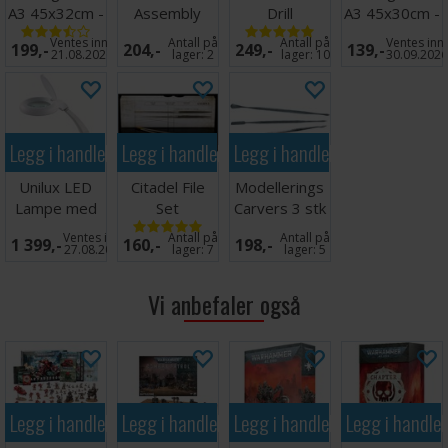
A3 45x32cm -
Assembly
Drill
A3 45x30cm -
Sort
Stand v2
Sort
Ventes inn
Antall på
Antall på
Ventes inn
199,-
204,-
249,-
139,-
21.08.2026
lager:
2
lager:
10
30.09.202
Legg i handlekurven
Legg i handlekurven
Legg i handlekurven
Unilux LED
Citadel File
Modellerings
Lampe med
Set
Carvers 3 stk
forstørrelsesglass
- Tosidige
Ventes inn
Antall på
Antall på
1 399,-
160,-
198,-
27.08.2026
lager:
7
lager:
5
Vi anbefaler også
Legg i handlekurven
Legg i handlekurven
Legg i handlekurven
Legg i handle