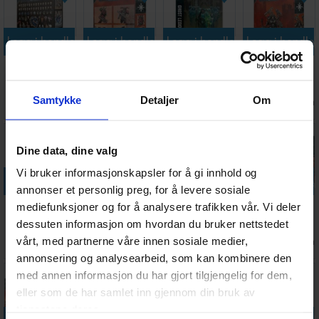
Legg i handlekurven
Legg i handlekurven
Legg i handlekurven
Legg i handle
Battlefield
Red Corsairs
Ghost Legion
Chaos Space
Trophies
Upgrades &
(Hardback)
Marines
Transfers
Kravek Morne
Samtykke
Detaljer
Om
Antall på
Antall på
Antall på
Antall på
300,-
260,-
260,-
350,-
lager:
7
lager:
15
lager:
2
lager:
8
Dine data, dine valg
Vi bruker informasjonskapsler for å gi innhold og
Legg i handlekurven
Legg i handlekurven
Legg i handlekurven
Legg i handle
annonser et personlig preg, for å levere sosiale
The Remnant
Chaos Space
Warhammer
Chaos Space
mediefunksjoner og for å analysere trafikken vår. Vi deler
Blade
Marines
40K Desk Mat
Marines
dessuten informasjon om hvordan du bruker nettstedet
(Paperback)
Battleforce
Galaxy
Possessed
vårt, med partnerne våre innen sosiale medier,
Antall på
Antall på
Antall på
Antall på
119,-
1 940,-
299,-
465,-
Warband
lager:
9
lager:
19
lager:
2
lager:
6
annonsering og analysearbeid, som kan kombinere den
med annen informasjon du har gjort tilgjengelig for dem,
eller som de har samlet inn gjennom din bruk av
tjenestene deres.