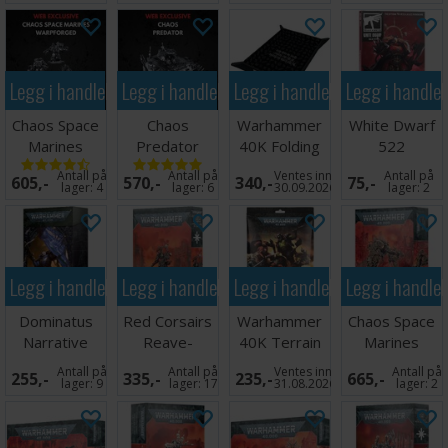
Legg i handlekurven
Legg i handlekurven
Legg i handlekurven
Legg i handle
Chaos Space
Chaos
Warhammer
White Dwarf
Marines
Predator
40K Folding
522
Warpforged
Dice Tray
Antall på
Antall på
Ventes inn
Antall på
605,-
570,-
340,-
75,-
Venomcra
lager:
4
lager:
6
30.09.2026
lager:
2
Legg i handlekurven
Legg i handlekurven
Legg i handlekurven
Legg i handle
Dominatus
Red Corsairs
Warhammer
Chaos Space
Narrative
Reave-
40K Terrain
Marines
Campaign
Captain
Area Set
Heldrake
Antall på
Antall på
Ventes inn
Antall på
255,-
335,-
235,-
665,-
Deck
lager:
9
lager:
17
31.08.2026
lager:
2