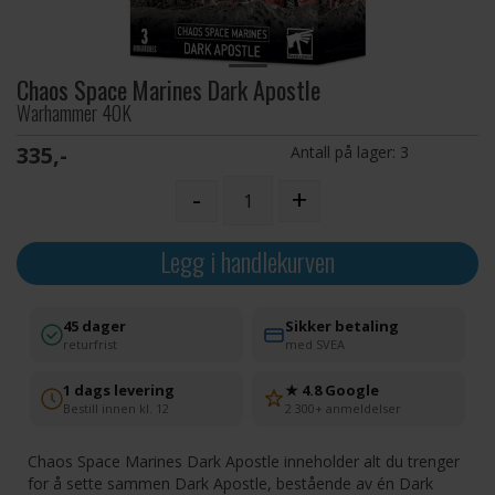
Chaos Space Marines Dark Apostle
Warhammer 40K
335,-
Antall på lager:
3
-
+
Legg i handlekurven
45 dager
Sikker betaling
returfrist
med SVEA
1 dags levering
★ 4.8 Google
Bestill innen kl. 12
2 300+ anmeldelser
Chaos Space Marines Dark Apostle inneholder alt du trenger
for å sette sammen Dark Apostle, bestående av én Dark