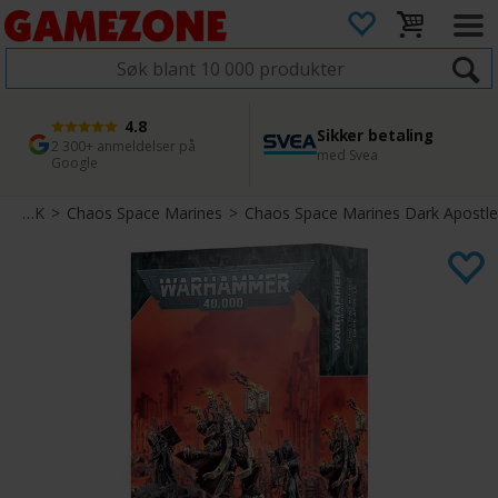
4.8
Sikker betaling
1 dags levering
45 dager returfrist
2 300+ anmeldelser på
med Svea
Bestill innen kl. 12
Enkel retur
Google
Warhammer 40K
>
Chaos Space Marines
>
Chaos Space Marines Dark Apostle