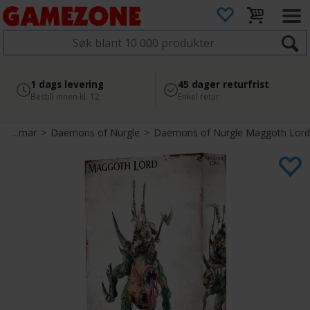
4.8
Sikker betaling
1 dags levering
45 dager returfrist
2 300+ anmeldelser på
med Svea
Bestill innen kl. 12
Enkel retur
Google
Warhammer Age of Sigmar
>
Daemons of Nurgle
>
Daemons of Nurgle Maggoth Lord