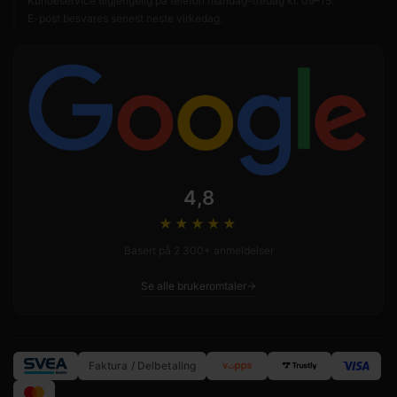
Kundeservice tilgjengelig på telefon mandag–fredag kl. 09–15.
E-post besvares senest neste virkedag.
4,8
★★★★
★
Basert på 2 300+ anmeldelser
Se alle brukeromtaler
Faktura / Delbetaling