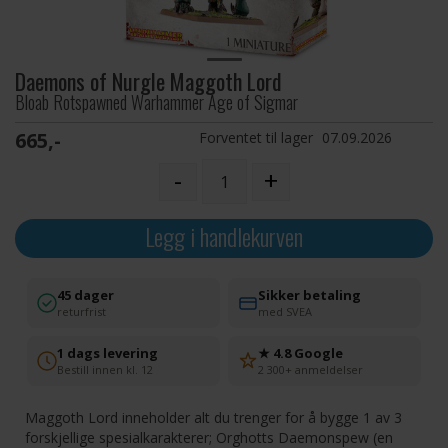
Daemons of Nurgle Maggoth Lord
Bloab Rotspawned Warhammer Age of Sigmar
665,-
Forventet til lager
07.09.2026
-
+
Legg i handlekurven
45 dager
Sikker betaling
returfrist
med SVEA
1 dags levering
★ 4.8 Google
Bestill innen kl. 12
2 300+ anmeldelser
Maggoth Lord inneholder alt du trenger for å bygge 1 av 3
forskjellige spesialkarakterer; Orghotts Daemonspew (en