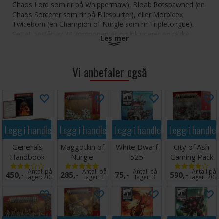
Chaos Lord som rir på Whippermaw), Bloab Rotspawned (en
Chaos Sorcerer som rir på Bilespurter), eller Morbidex
Twiceborn (en Champion of Nurgle som rir Tripletongue).
Settet består av 73 komponenter og inkluderer en rekke
Les mer
forskjellige våpen og tilbehør, samt en Square Base.
Miniatyrene kommer umalt og krever montering.
Vi anbefaler også
Legg i handlekurven
Legg i handlekurven
Legg i handlekurven
Legg i handle
Generals
Maggotkin of
White Dwarf
City of Ash
Handbook
Nurgle
525
Gaming Pack
2026-27
Nurglings
Antall på
Antall på
Antall på
Antall på
450,-
285,-
75,-
590,-
lager:
20+
lager:
1
lager:
3
lager:
20+