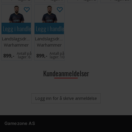
Legg i handlekurven
Legg i handlekurven
Landslagsdrakt
Landslagsdrakt
Warhammer
Warhammer
2026 Norge
2026 Norge
Antall på
Antall på
899,-
899,-
M
XXL
lager:
6
lager:
10
Kundeanmeldelser
Logg inn for å skrive anmeldelse
Gamezone AS