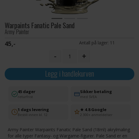
Warpaints Fanatic Pale Sand
Army Painter
45,-
Antall på lager:
11
-
+
Legg i handlekurven
45 dager
Sikker betaling
returfrist
med SVEA
1 dags levering
★ 4.8 Google
Bestill innen kl. 12
2 300+ anmeldelser
Army Painter Warpaints Fanatic Pale Sand (18ml) akrylmaling
for alle typer Fantasy- og Wargame-figurer. Pale Sand er en