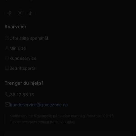
Snarveier
Ofte stilte spørsmål
Min side
Kundeservice
Bedriftsportal
Trenger du hjelp?
38 17 83 13
kundeservice@gamezone.no
Kundeservice tilgjengelig på telefon mandag–fredag kl. 09–15.
E-post besvares senest neste virkedag.