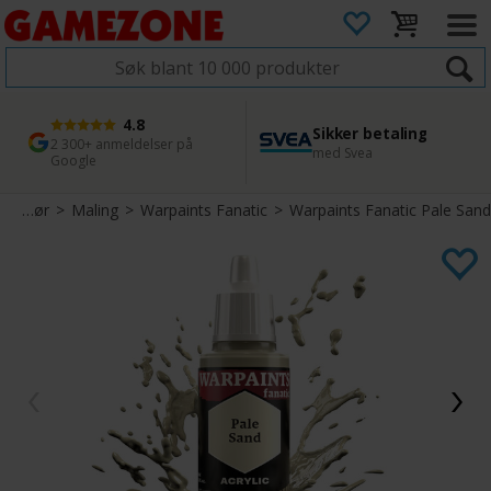
4.8
Sikker betaling
1 dags levering
45 dager returfrist
2 300+ anmeldelser på
med Svea
Bestill innen kl. 12
Enkel retur
Google
Tilbehør
>
Maling
>
Warpaints Fanatic
>
Warpaints Fanatic Pale Sand