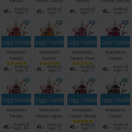
Fanatic
Fanatic Dusty
Fanatic
Fanatic Sacred
Daemonic
Skull
Demigod
Scarlet
Antall på
Antall på
Antall på
Antall på
45,-
45,-
45,-
45,-
Yellow
Flames
lager:
3
lager:
7
lager:
11
lager:
7
Legg i handlekurven
Legg i handlekurven
Legg i handlekurven
Legg i handle
Warpaints
Warpaints
Warpaints
Warpaints
Fanatic
Fanatic
Fanatic Pixie
Fanatic
Burning Ore
Glowing
Pink
Wicked Pink
Antall på
Antall på
Antall på
Antall på
45,-
45,-
45,-
45,-
Inferno
lager:
6
lager:
6
lager:
3
lager:
19
Legg i handlekurven
Legg i handlekurven
Legg i handlekurven
Legg i handle
Warpaints
Warpaints
Warpaints
Warpaints
Fanatic
Fanatic Agate
Fanatic Moldy
Fanatic
Moonstone
Skin
Wine
Obsidian Skin
Antall på
Antall på
Antall på
Antall på
45,-
45,-
45,-
45,-
Skin
lager:
20+
lager:
12
lager:
3
lager:
2