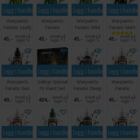
Trinn 2: Klem ut en liten bit maling for å sjekke
Legg i handlekurven
Legg i handlekurven
Legg i handlekurven
Legg i handle
konsistensen - hvis den fortsatt skiller seg, rister du
flasken noen sekunder til.
Warpaints
Warpaints
Warpaints
Warpaints
Gjenta trinn 1 og 2 til malingen er jevnt blandet og du er klar
Fanatic Leafy
Fanatic
Fanatic Wild
Fanatic Matt
til bruk.
Green
Eternal Hunt
Green
Black
Antall på
Antall på
Antall på
Antall på
45,-
45,-
45,-
45,-
lager:
6
lager:
11
lager:
5
lager:
19
Legg i handlekurven
Legg i handlekurven
Legg i handlekurven
Legg i handle
Warpaints
Vallejo Special
Warpaints
Warpaints
Fanatic Gun
FX Paint Set
Fanatic Deep
Fanatic
Metal
Grey
Skeleton Bone
Antall på
Antall på
Antall på
Antall på
49,-
404,-
45,-
45,-
lager:
12
lager:
6
lager:
1
lager:
7
Legg i handlekurven
Legg i handlekurven
Legg i handlekurven
Legg i handle