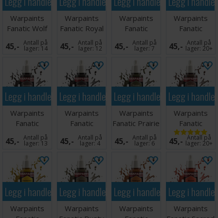
Legg i handlekurven
Legg i handlekurven
Legg i handlekurven
Legg i handle
Warpaints
Warpaints
Warpaints
Warpaints
Fanatic Wolf
Fanatic Royal
Fanatic
Fanatic
Grey
Blue
Electric Lime
Rainforest
Antall på
Antall på
Antall på
Antall på
45,-
45,-
45,-
45,-
lager:
14
lager:
12
lager:
7
lager:
20+
Legg i handlekurven
Legg i handlekurven
Legg i handlekurven
Legg i handle
Warpaints
Warpaints
Warpaints
Warpaints
Fanatic
Fanatic
Fanatic Prairie
Fanatic
Bootstrap
Brigandine
Ochre
Leather
Antall på
Antall på
Antall på
Antall på
45,-
45,-
45,-
45,-
Brown
Brown
Brown
lager:
13
lager:
4
lager:
6
lager:
20+
Legg i handlekurven
Legg i handlekurven
Legg i handlekurven
Legg i handle
Warpaints
Warpaints
Warpaints
Warpaints