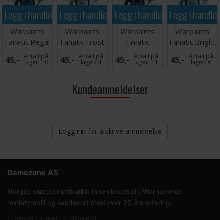
Legg i handlekurven
Legg i handlekurven
Legg i handlekurven
Legg i handle
Warpaints
Warpaints
Warpaints
Warpaints
Fanatic Regal
Fanatic Frost
Fanatic
Fanatic Bright
Blue
Blue
Imperial Navy
Sapphire
Antall på
Antall på
Antall på
Antall på
45,-
45,-
45,-
45,-
lager:
10
lager:
4
lager:
11
lager:
6
Kundeanmeldelser
Logg inn for å skrive anmeldelse
Gamezone AS
Norges største nettbutikk innen brettspill, Warhammer
miniatyrspill og samlekort med over 20 års erfaring.
Sender fra lager i Kristiansand