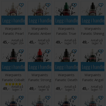
Legg i handlekurven
Legg i handlekurven
Legg i handlekurven
Legg i handle
Warpaints
Warpaints
Warpaints
Warpaints
Fanatic Pearl
Fanatic Amber
Fanatic True
Fanatic Shining
Skin
Skin
Blood
Silver
Antall på
Antall på
Antall på
Antall på
45,-
45,-
49,-
49,-
lager:
20+
lager:
5
lager:
10
lager:
8
Legg i handlekurven
Legg i handlekurven
Legg i handlekurven
Legg i handle
Warpaints
Warpaints
Warpaints
Warpaints
Fanatic Cobalt
Fanatic Strong
Fanatic Death
Fanatic Angel
Metal
Tone
Metal
Green
Antall på
Antall på
Antall på
Antall på
49,-
49,-
49,-
45,-
lager:
3
lager:
8
lager:
5
lager:
11