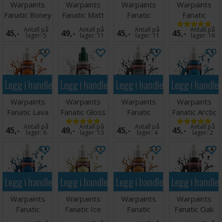
Warpaints
Warpaints
Warpaints
Warpaints
Fanatic Boney
Fanatic Matt
Fanatic
Fanatic
Spikes
Varnish
Greenskin
Brigade Grey
Antall på
Antall på
Antall på
Antall på
45,-
49,-
45,-
45,-
lager:
5
lager:
11
lager:
11
lager:
16
Legg i handlekurven
Legg i handlekurven
Legg i handlekurven
Legg i handle
Warpaints
Warpaints
Warpaints
Warpaints
Fanatic Lava
Fanatic Gloss
Fanatic
Fanatic Arctic
Orange
Varnish
Uniform Grey
Gem
Antall på
Antall på
Antall på
Antall på
45,-
49,-
45,-
45,-
lager:
6
lager:
13
lager:
4
lager:
2
Legg i handlekurven
Legg i handlekurven
Legg i handlekurven
Legg i handle
Warpaints
Warpaints
Warpaints
Warpaints
Fanatic
Fanatic Ice
Fanatic
Fanatic Oak
Crystal Blue
Yellow
Fiendish
Brown