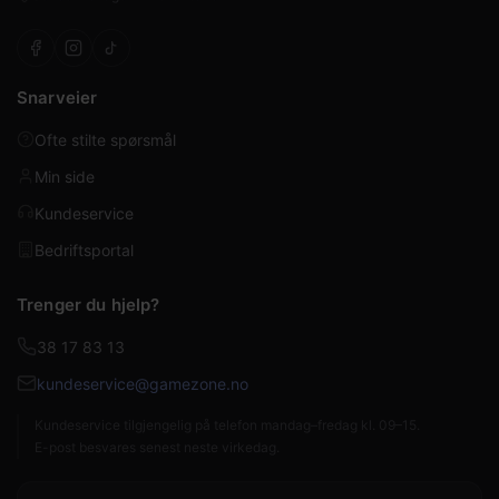
Snarveier
Ofte stilte spørsmål
Min side
Kundeservice
Bedriftsportal
Trenger du hjelp?
38 17 83 13
kundeservice@gamezone.no
Kundeservice tilgjengelig på telefon mandag–fredag kl. 09–15.
E-post besvares senest neste virkedag.