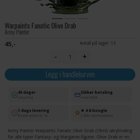
Warpaints Fanatic Olive Drab
Army Painter
45,-
Antall på lager:
13
-
+
Legg i handlekurven
45 dager
Sikker betaling
returfrist
med SVEA
1 dags levering
★ 4.8 Google
Bestill innen kl. 12
2 300+ anmeldelser
Army Painter Warpaints Fanatic Olive Drab (18ml) akrylmaling
for alle typer Fantasy- og Wargame-figurer. Olive Drab er en