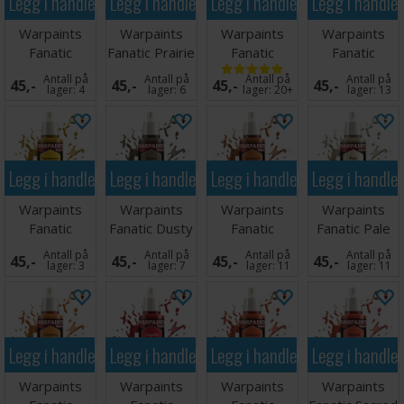
Legg i handlekurven
Legg i handlekurven
Legg i handlekurven
Legg i handle
Warpaints
Warpaints
Warpaints
Warpaints
Fanatic
Fanatic Prairie
Fanatic
Fanatic
Brigandine
Ochre
Leather
Bootstrap
Antall på
Antall på
Antall på
Antall på
45,-
45,-
45,-
45,-
Brown
Brown
Brown
lager:
4
lager:
6
lager:
20+
lager:
13
Legg i handlekurven
Legg i handlekurven
Legg i handlekurven
Legg i handle
Warpaints
Warpaints
Warpaints
Warpaints
Fanatic
Fanatic Dusty
Fanatic
Fanatic Pale
Daemonic
Skull
Demigod
Sand
Antall på
Antall på
Antall på
Antall på
45,-
45,-
45,-
45,-
Yellow
Flames
lager:
3
lager:
7
lager:
11
lager:
11
Legg i handlekurven
Legg i handlekurven
Legg i handlekurven
Legg i handle
Warpaints
Warpaints
Warpaints
Warpaints