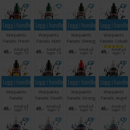
Legg i handlekurven
Legg i handlekurven
Legg i handlekurven
Legg i handle
Warpaints
Warpaints
Warpaints
Warpaints
Fanatic Fresh
Fanatic Matt
Fanatic Shining
Fanatic Cobalt
Rust
Varnish
Silver
Metal
Antall på
Antall på
Antall på
Antall på
49,-
49,-
49,-
49,-
lager:
19
lager:
14
lager:
8
lager:
3
Legg i handlekurven
Legg i handlekurven
Legg i handlekurven
Legg i handle
Warpaints
Warpaints
Warpaints
Warpaints
Fanatic
Fanatic Death
Fanatic Strong
Fanatic Angel
Greedy Gold
Metal
Tone
Green
Antall på
Antall på
Antall på
Antall på
49,-
49,-
49,-
45,-
lager:
11
lager:
5
lager:
8
lager:
11