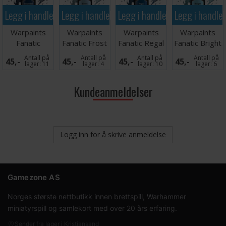
Legg i handlekurven
Legg i handlekurven
Legg i handlekurven
Legg i handle
Warpaints
Warpaints
Warpaints
Warpaints
Fanatic
Fanatic Frost
Fanatic Regal
Fanatic Bright
Imperial Navy
Blue
Blue
Sapphire
Antall på
Antall på
Antall på
Antall på
45,-
45,-
45,-
45,-
lager:
11
lager:
4
lager:
10
lager:
6
Kundeanmeldelser
Logg inn for å skrive anmeldelse
Gamezone AS
Norges største nettbutikk innen brettspill, Warhammer
miniatyrspill og samlekort med over 20 års erfaring.
Sender fra lager i Kristiansand