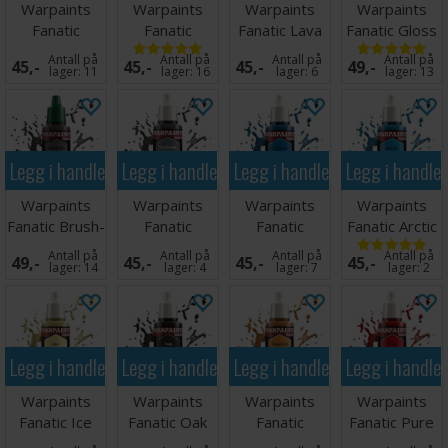
Warpaints
Warpaints
Warpaints
Warpaints
Fanatic
Fanatic
Fanatic Lava
Fanatic Gloss
Greenskin
Brigade Grey
Orange
Varnish
Antall på
Antall på
Antall på
Antall på
45,-
45,-
45,-
49,-
lager:
11
lager:
16
lager:
6
lager:
13
Legg i handlekurven
Legg i handlekurven
Legg i handlekurven
Legg i handle
Warpaints
Warpaints
Warpaints
Warpaints
Fanatic Brush-
Fanatic
Fanatic
Fanatic Arctic
On Primer
Uniform Grey
Crystal Blue
Gem
Antall på
Antall på
Antall på
Antall på
49,-
45,-
45,-
45,-
lager:
14
lager:
4
lager:
7
lager:
2
Legg i handlekurven
Legg i handlekurven
Legg i handlekurven
Legg i handle
Warpaints
Warpaints
Warpaints
Warpaints
Fanatic Ice
Fanatic Oak
Fanatic
Fanatic Pure
Yellow
Brown
Fiendish
Red