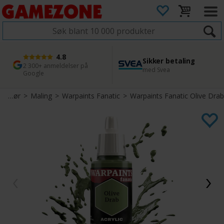
4.8
Sikker betaling
1 dags levering
45 dager returfrist
2 300+ anmeldelser på
med Svea
Bestill innen kl. 12
Enkel retur
Google
Tilbehør
>
Maling
>
Warpaints Fanatic
>
Warpaints Fanatic Olive Drab