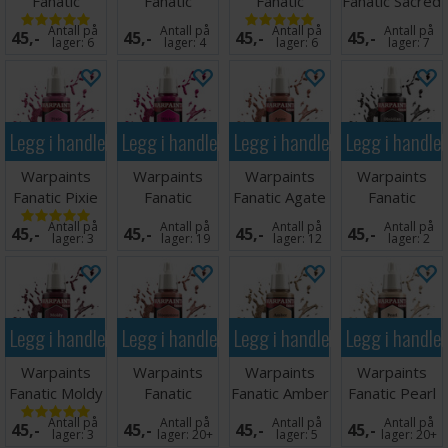
Fanatic
Fanatic
Fanatic
Fanatic Sacred
Glowing
Angelic Red
Burning Ore
Scarlet
Antall på
Antall på
Antall på
Antall på
45,-
45,-
45,-
45,-
Inferno
lager:
6
lager:
4
lager:
6
lager:
7
Legg i handlekurven
Legg i handlekurven
Legg i handlekurven
Legg i handle
Warpaints
Warpaints
Warpaints
Warpaints
Fanatic Pixie
Fanatic
Fanatic Agate
Fanatic
Pink
Wicked Pink
Skin
Obsidian Skin
Antall på
Antall på
Antall på
Antall på
45,-
45,-
45,-
45,-
lager:
3
lager:
19
lager:
12
lager:
2
Legg i handlekurven
Legg i handlekurven
Legg i handlekurven
Legg i handle
Warpaints
Warpaints
Warpaints
Warpaints
Fanatic Moldy
Fanatic
Fanatic Amber
Fanatic Pearl
Wine
Moonstone
Skin
Skin
Antall på
Antall på
Antall på
Antall på
45,-
45,-
45,-
45,-
Skin
lager:
3
lager:
20+
lager:
5
lager:
20+