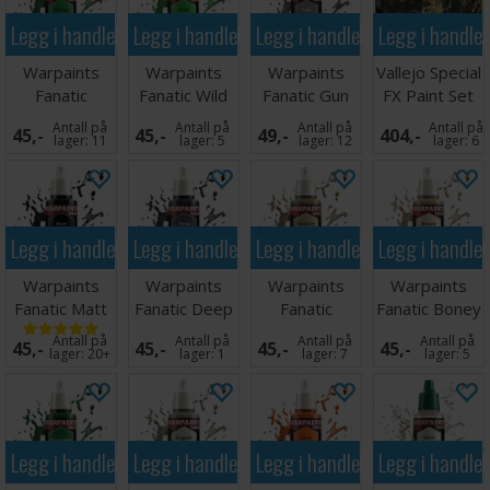
Trinn 2: Klem ut en liten bit maling for å sjekke
Legg i handlekurven
Legg i handlekurven
Legg i handlekurven
Legg i handle
konsistensen - hvis den fortsatt skiller seg, rister du
flasken noen sekunder til.
Warpaints
Warpaints
Warpaints
Vallejo Special
Gjenta trinn 1 og 2 til malingen er jevnt blandet og du er klar
Fanatic
Fanatic Wild
Fanatic Gun
FX Paint Set
til bruk.
Eternal Hunt
Green
Metal
Antall på
Antall på
Antall på
Antall på
45,-
45,-
49,-
404,-
lager:
11
lager:
5
lager:
12
lager:
6
Legg i handlekurven
Legg i handlekurven
Legg i handlekurven
Legg i handle
Warpaints
Warpaints
Warpaints
Warpaints
Fanatic Matt
Fanatic Deep
Fanatic
Fanatic Boney
Black
Grey
Skeleton Bone
Spikes
Antall på
Antall på
Antall på
Antall på
45,-
45,-
45,-
45,-
lager:
20+
lager:
1
lager:
7
lager:
5
Legg i handlekurven
Legg i handlekurven
Legg i handlekurven
Legg i handle